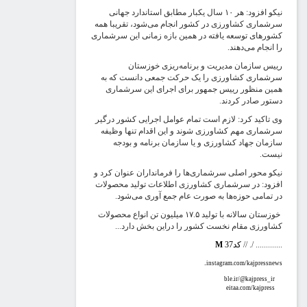
نیکو افزود: هر ۱۰ سال یکبار مطابق استاندارد جهانی
رشماری کشاورزی در کشور انجام می‌شود، تقریبا همه
شورهای توسعه یافته در همین بازه زمانی این سرشماری
ا انجام می‌دهند.
ییس سازمان مدیریت و برنامه‌ریزی خوزستان
رشماری کشاورزی را یک حرکت جمعی دانست که به
مین منظور رییس جمهور برای اجرای این سرشماری
ستور صادر کردند.
ی تاکید کرد: لازم است تمام عوامل اجرایی کشور درگیر
رشماری مهم کشاورزی شوند و این اقدام تنها وظیفه
ازمان جهاد کشاورزی و یا سازمان برنامه و بودجه
یست.
یکو محور اصلی سرشماری‌ها را فرمانداران عنوان کرد و
فزود: در سرشماری کشاورزی اطلاعات تولید محصولات
ر تمامی حوزه‌ها به صورت عام جمع آوری می‌شود.
خوزستان سالانه با تولید ۱۷.۵ میلیون تن انواع محصولات
شاورزی مقام نخست کشور را دراین بخش دارد...
............. /. /
کد37
M
.
instagram.com/kajpressnew
ble.ir/@kajpress_ir
eitaa.com/kajpress