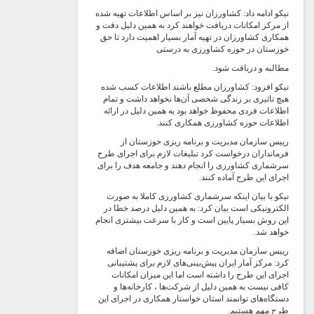
یکو ادامه داد: کشاورزان نیز بر اساس اطلاعات تهیه شده
ز مرکز امکانات دریافت خواهند کرد به همین دلیل دقت و
مکاری کشاورزان در تهیه آمار بسیار اهمیت دارد تا حق
وزستان در حوزه کشاورزی به درستی
طالبه و دریافت شود.
یکو افزود: کشاورزان مطلع باشند اطلاعات کسب شده
یچ تاثیری بر زندگی شخصی آن‌ها نخواهد داشت و تمام
طلاعات فردی محفوظ خواهد بود به همین دلیل در ارائه
طلاعات حوزه کشاورزی همکاری کنند.
ییس سازمان مدیریت و برنامه ریزی خوزستان از
رمانداران درخواست کرد تبلیغات لازم برای اجرای طرح
رشماری کشاورزی را انجام دهند و جامعه هدف را برای
جرای این طرح آماده کنند.
یکو با بیان اینکه سرشماری کشاورزی کاملا به صورت
لکترونیکی است بیان کرد: به همین دلیل درصد خطا در
ین روش بسیار پایین است و کار با سرعت بیشتری انجام
واهد شد.
ییس سازمان مدیریت و برنامه ریزی خوزستان اضافه
رد: مرکز آمار ایران پیش‌بینی‌های لازم برای پشتیبانی
جرای این طرح را داشته است اما این میزان امکانات
افی نیست به همین دلیل از شرکت‌ها ، کارخانه‌ها و
ستگاه‌های توانمند استان خواستار همکاری در اجرای این
رح مهم هستیم.