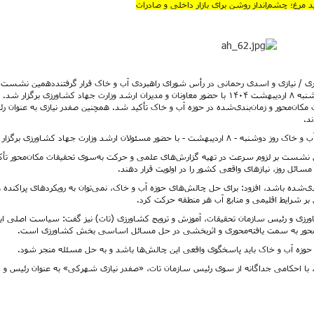
ید مرغ؛ چشم‌انداز روشن برای بازار داخلی و صادرات
 / نیازی و اسدی رحمانی در رأس شورای راهبردی آب و خاک قرار گرفتنددهمین نشست
شورای راهبردی تحقیقات، آموزش و ترویج آب و خاک روز دوشنبه ۸ اردیبهشت ۱۴۰۴ با حضور معاونان و مدیران ارشد وزارت جهاد کشاورزی برگزار شد
ات مکان‌محور و زمان‌بندی‌شده در حوزه آب و خاک تأکید شد. همچنین صفدر نیازی به عنوان ر
د.
لان ارشد وزارت جهاد کشاورزی برگزار شد.
ین نشست بر لزوم سرعت در تهیه گزارش‌های علمی و حرکت به‌سوی تحقیقات مکان‌محور تأک
ائل روز، نیازهای واقعی کشور را در اولویت قرار دهند.
بندی‌شده باشد، افزود: برای حل چالش‌های حوزه آب و خاک، نمی‌توان به رویکردهای پراکنده و
بر شرایط اقلیمی و منابع آب هر منطقه حرکت کرد.
ورزی و رئیس سازمان تحقیقات، آموزش و ترویج کشاورزی (تات) نیز گفت: سیاست اصلی ای
قاله‌محور به سمت یافته‌محوری و اثربخشی در حل مسائل اساسی بخش کشاورزی است.
ات حوزه آب و خاک باید پاسخگوی واقعی این چالش‌ها باشد و به حل مسئله منجر شود.
، با احکامی جداگانه از سوی رئیس سازمان تات، «صفدر نیازی شهرکی» به عنوان رئیس و