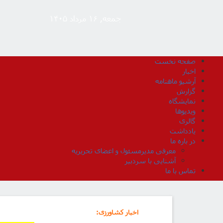
جمعه, ۱۶ مرداد ۱۴۰۵
صفحه نخست
اخبار
آرشیو ماهنامه
گزارش
نمایشگاه
ویدیوها
گالری
یادداشت
در باره ما
معرفی مدیرمسئول و اعضای تحریریه
آشنایی با سردبیر
تماس با ما
اخبار کشاورزی
: