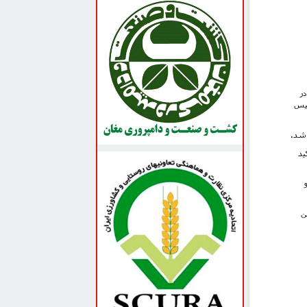
. در
ئیس
ید
ن