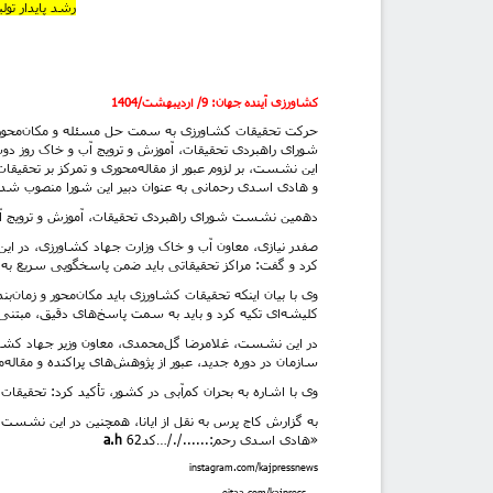
رشد پایدار تول
کشاورزی آینده جهان
:
9/ اردیبهشت/1404
حرکت تحقیقات کشاورزی به سمت حل مسئله و مکان‌محوری
این نشست، بر لزوم عبور از مقاله‌محوری و تمرکز بر تحقیق
و هادی اسدی رحمانی به عنوان دبیر این شورا منصوب شدن
دهمین نشست شورای راهبردی تحقیقات، آموزش و ترویج آب و خاک روز دوشنبه - ۸ اردیبهشت - با حضور مسئو
صفدر نیازی، معاون آب و خاک وزارت جهاد کشاورزی، در ا
کرد و گفت: مراکز تحقیقاتی باید ضمن پاسخگویی سریع به مس
وی با بیان اینکه تحقیقات کشاورزی باید مکان‌محور و زمان‌
کلیشه‌ای تکیه کرد و باید به سمت پاسخ‌های دقیق، مبتنی 
در این نشست، غلامرضا گل‌محمدی، معاون وزیر جهاد کشا
سازمان در دوره جدید، عبور از پژوهش‌های پراکنده و م
وی با اشاره به بحران کم‌آبی در کشور، تأکید کرد: تحقیق
به گزارش کاج پرس به نقل از ایانا، همچنین در این نشست
«هادی اسدی رحم:.....././
…
کد62
a.h
instagram.com/kajpressnews
eitaa.com/kajpress