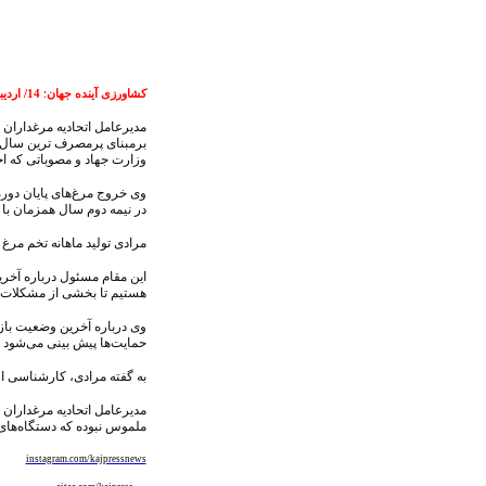
کشاورزی آینده جهان
14/ اردیبهشت/1404
:
برمبنای پرمصرف ترین سال ش
وزارت جهاد و مصوباتی که اخذ
وی خروج مرغ‌های پایان دوره
در نیمه دوم سال همزمان با
مرادی تولید ماهانه تخم مرغ را ۱۲۵ هزارتن اعلام کرد و گفت: بنابر آمار حداکثر مصرف ماهانه تخم مرغ ۹۰ تا ۱۰۰ هز
هستیم تا بخشی از مشکلات ص
حمایت‌ها پیش بینی می‌شود م
به گفته مرادی، کارشناسی او
ملموس نبوده که دستگاه‌های 
instagram.com/kajpressnews