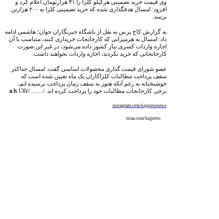
وی قیمت خرید تضمینی هرکیلو کلزا را ۴۱ هزارتومان اعلام کرد و
افزود: امسال هدفگذاری شده که خرید تضمینی کلزا به ۲۰۰ هزارتن
برسد.
به گزارش کاج پرس به نقل از باشگاه خبرنگاران جوان؛ هاشمی ادامه
داد: امسال به هرمیزانی که کارخانجات خریداری کنند، متناسب با آن
اجازه واردات کسری نیاز کشور داده می‌شود، در غیر این صورت
کارخانجاتی که خرید نکردند، اجازه واردات نخواهند داشت.
عضو شورای قیمت گذاری محصولات اساسی گفت: امسال حداکثر
سقف پرداخت مطالبات کلزاکاران یک ماه تعیین شده است که
خوشبختانه به رغم آنکه هنوز به سقف زمان پرداخت نرسیده ایم،
برخی کارخانجات مطالبات خود را پرداخت کرده اند. /........ //
130
a.h
instagram.com/kajpressnews
eitaa.com/kajpress