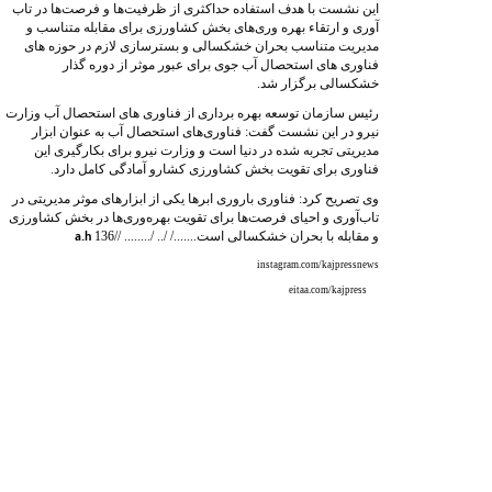
این نشست با هدف استفاده حداکثری از ظرفیت‌ها و فرصت‌ها در تاب
آوری و ارتقاء بهره وری‌های بخش کشاورزی برای مقابله متناسب و
مدیریت متناسب بحران خشکسالی و بسترسازی لازم در حوزه های
فناوری های استحصال آب جوی برای عبور موثر از دوره گذار
خشکسالی برگزار شد.
رئیس سازمان توسعه بهره برداری از فناوری های استحصال آب وزارت
نیرو در این نشست گفت: فناوری‌های استحصال آب به عنوان ابزار
مدیریتی تجربه شده در دنیا است و وزارت نیرو برای بکارگیری این
فناوری برای تقویت بخش کشاورزی کشارو آمادگی کامل دارد.
وی تصریح کرد: فناوری باروری ابرها یکی از ابزارهای موثر مدیریتی در
تاب‌آوری و احیای فرصت‌ها برای تقویت بهره‌وری‌ها در بخش کشاورزی
و مقابله با بحران خشکسالی است......./ /.. /........ //
136
a.h
instagram.com/kajpressnews
eitaa.com/kajpress