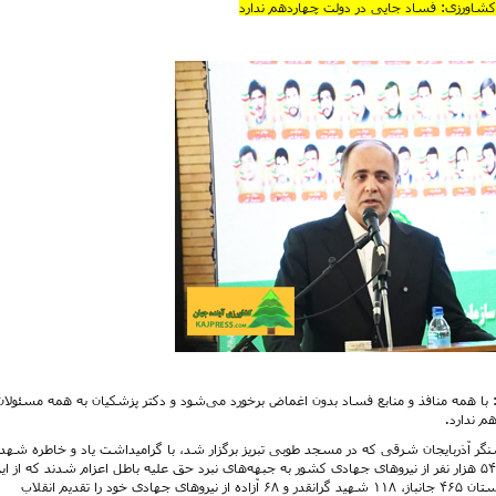
کشاورزی: فساد جایی در دولت چهاردهم ندارد
 با همه منافذ و منابع فساد بدون اغماض برخورد می‌شود و دکتر پزشکیان به همه مسئولان
م ندارد.
گر آذربایجان شرقی که در مسجد طوبی تبریز برگزار شد، با گرامیداشت یاد و خاطره شهد
جهادسازندگی، اظهار کرد:در دوران دفاع مقدس، بیش از ۵۴۰ هزار نفر از نیروهای جهادی کشور به جبهه‌های نبرد حق علیه باطل اعزام شدند که از ا
تعداد یازده هزار و ۳۱۵ نفر از آذربایجان شرقی بودند و این استان ۴۶۵ جانباز، ۱۱۸ شهید گرانقدر و ۶۸ آزاده از نیروهای جهادی خود را تقدیم انقلاب