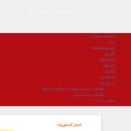
جمعه, ۱۶ مرداد ۱۴۰۵
صفحه نخست
اخبار
آرشیو ماهنامه
گزارش
نمایشگاه
ویدیوها
گالری
یادداشت
در باره ما
معرفی مدیرمسئول و اعضای تحریریه
آشنایی با سردبیر
تماس با ما
اخبار کشاورزی
: