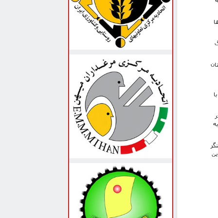
ا
گ
ستان
ا
ر
ه
گر
ین