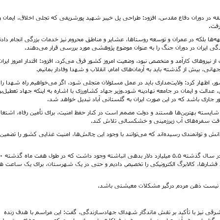
قه در دوران دفاع مقدس، افزود: طراحی‌ پل خیبر شهید پورشریفی که تجلی اخلاق، ایمان و
رفت.
هه‌ها بلکه در عمران و توسعه روستاها، عشایر و مناطق محروم نیز خدمات بزرگی انجام دادند
گی ایران در دوران جنگ را به عنوان موضوع پژوهشی مورد بررسی قرار می‌دهند.
ز نیروهای کارآمد و متخصص نبود، وضعیت امروز کشور فرق می‌کرد، افزود: اقتدار امروز ایران
هانی، بیش از گذشته باید به آرمان‌های امام، انقلاب و شهدا وفادار بمانیم.
ر، اظهار کرد: ولایت‌مداری باید در عمل مسئولان متجلی شود، اگر می‌خواهیم راه شهدا را
دالت و ایمان در جامعه نهادینه شود.وزیر جهاد کشاورزی با اشاره به اینکه جهاد تعطیل‌برد
 جاری باشد که در این صورت ایران به گلستانی آباد تبدیل خواهد شد.
شایسته بهترین‌ها هستند و دولت مصمم است در کنار حفظ امنیت، برای تأمین رفاه، اشتغال
 افت سفره‌های آب زیرزمینی و خشکسالی تلاش کند.
انش و توانمندی رسیده‌اند که می‌توانند با وجود این چالش‌ها، امنیت غذایی کشور را تضمین
وزیر جهاد کشاورزی درباره مسائل اقتصادی 
جود فشارها، کالابرگ الکترونیکی را تخصیص دادیم و حتی در یک شهرستان، برای یک ساعت ه
روا نیست ذهن مردم درگیر مشکلات معیشتی باشد.
قی نیز با تأکید بر نقش ماندگار شهدای جهادسازندگی، گفت: این مراسم با هدف زنده
 برگزار شد. هر آن‌چه امروز داریم، مرهون فداکاری شهیدانی است که در جبهه‌های حق علی