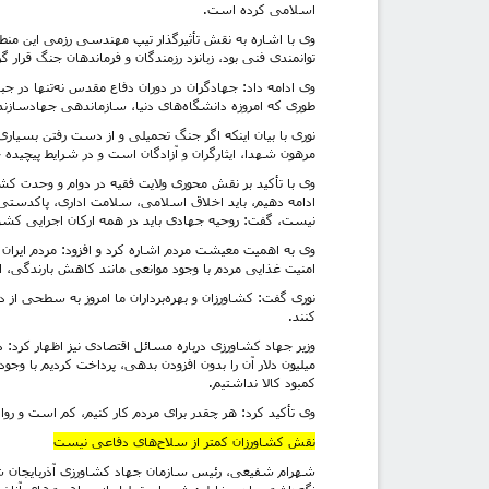
اسلامی کرده است.
وی با اشاره به نقش تأثیرگذار تیپ مهندسی رزمی این منط
توانمندی فنی بود، زبانزد رزمندگان و فرماندهان جنگ قرار گ
وی ادامه داد: جهادگران در دوران دفاع مقدس نه‌تنها در جب
طوری که امروزه دانشگاه‌های دنیا، سازماندهی جهادسازند
نوری با بیان اینکه اگر جنگ تحمیلی و از دست رفتن بسیاری ا
مرهون شهدا، ایثارگران و آزادگان است و در شرایط پیچیده ج
وی با تأکید بر نقش محوری ولایت فقیه در دوام و وحدت کشو
ادامه دهیم، باید اخلاق اسلامی، سلامت اداری، پاکدستی، ع
نیست، گفت: روحیه جهادی باید در همه ارکان اجرایی کشور
وی به اهمیت معیشت مردم اشاره کرد و افزود: مردم ایران 
امنیت غذایی مردم با وجود موانعی مانند کاهش بارندگی،
نوری گفت: کشاورزان و بهره‌برداران ما امروز به سطحی از د
کنند.
میلیون دلار آن را بدون افزودن بدهی، پرداخت کردیم با و
کمبود کالا نداشتیم.
وی تأکید کرد: هر چقدر برای مردم کار کنیم، کم است و 
نقش کشاورزان کمتر از سلاح‌های دفاعی نیست
شهرام شفیعی، رئیس سازمان جهاد کشاورزی آذربایجان شر
نگه‌داشتن یاد و خاطره شهدا و تجلیل از مجاهدت‌های آنان