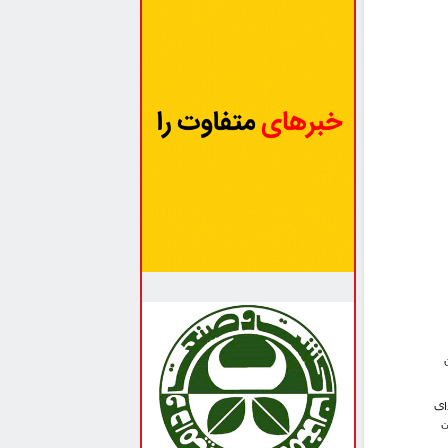
ای
ین