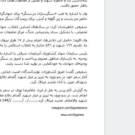
باطل حضور یافتند.
وی با اشاره به لقب «سنگرسازان بی‌سنگر» برای جهادگران
حاضر می‌شدند و زیر گلوله و آتش، برای رزمندگان سنگر می
شفیعی خاطرنشان کرد: در سال‌های ابتدایی انقلاب، جهادگر
تحمیلی، با تشکیل ستاد پشتیبانی جنگ، مرکز تحقیقات م
وی افزود: حاصل ا
ما، تقدیم ۱۲۲ شهید و ۵۴۱ جانباز به انقلاب اسلامی را به همراه داشت.
رئیس سازمان جهاد کشاورزی آذربایجان شرقی با اشاره به 
روحیه، به بازسازی مناطق محروم پرداختند و امروز در سنگر
روحیه‌ای جهادی به خودکفایی در تولید غذا دست یابند.
شفیعی گفت: امروز کشاورزان، تولیدکنندگان امنیت غذایی
آغاز سفر خود در بدو ورود به تبریز بر مزار شهید گمنام دف
شهدای عزیز، با آنان تجدید میثاق کرد.
به گزارش کاج پرس به نقل از ایرنا، غلامرضا نوری در سف
انجام شد، در بدو ورود به تبریز بر مزار شهید گمنام دفاع 
شهید والامقام، تجدید میثاق کرد......../.. /........ //
144
h
instagram.com/kajpressnews
eitaa.com/kajpress