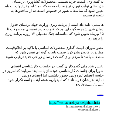
به گفته وی، قیمت خرید تضمینی محصولات کشاورزی بر مبنای
هزینه‌های تولید، تورم، نرخ مبادله محصولات مشابه و نرخ واردات باید
تعیین شود که متاسفانه هنوز در خصوص استفاده از شاخص‌ها به
نتیجه نرسیدیم.
هاشمی ادامه داد: امسال برنامه ریزی وزارت جهاد برمبنای جدول
زمان بندی شده به گونه ای بود که قیمت خرید تضمینی محصولات تا
۱۵ تیرماه تعیین شود که متاسفانه جنگ تحمیلی ۱۲ روزه برنامه ریزی
را برهم زد.
عضو شورای قیمت گذاری محصولات اساسی با تاکید بر اعلام‌قیمت
مطابق با قانون بیان کرد: قیمت باید به گونه ای تعیین شود که
منصفانه باشد تا مردم برای کشت در سال زراعی جدید ترغیب شوند.
رئیس بنیاد ملی گندمکاران گفت: در جلسات کارشناسی اعضای
شورا برای جلسات کارشناسی خودشان یا نماینده می‌آیند که امروز در
جلسه اعضای غیردولتی حضور داشتند، اما اعضای دولتی
نماینده‌هایشان فرستادند که امیدواریم هفته آینده جلسه تکرار شود.
59
/..... .. /.......//
a.c
-----
https://keshavarziayandehjahan.ir/fa
instagram.com/kajpressnews
eitaa.com/kajpress