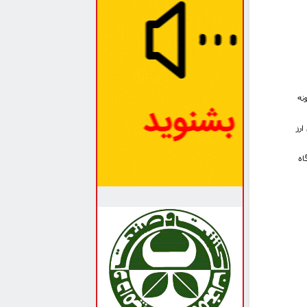
نه
رز
اه