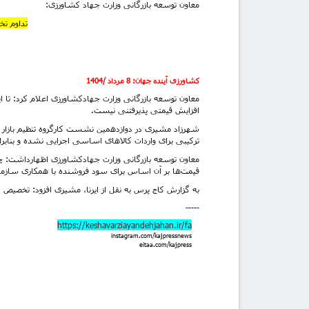
معاون توسعه بازرگانی وزارت جهاد کشاورزی:
تداوم ت
کشاورزی آینده جهان: 8 مرداد /1404
معاون توسعه بازرگانی وزارت جهادکشاورزی اعلام کرد: تا ا
افزایش قیمتی پذیرفتنی نیست.
شهرزاد مشیری در دوازدهمین نشست کارگروه تنظیم بازار م
ترکیبی برای واردات کالاهای اساسی اجرایی نشده و بنابر
معاون توسعه بازرگانی وزارت جهادکشاورزی اظهارداشت: 
قیمت‌ها بر آن اساس برای سود فروشنده با همکاری سازمان
به گزارش کاج پرس به نقل از ایرنا، مشیری افزود: تخصیص ار
-----
https://keshavarziayandehjahan.ir/fa
instagram.com/kajpressnews
eitaa.com/kajpress