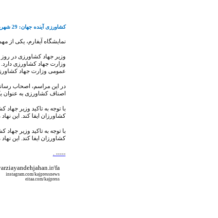
کشاورزی آینده جهان: 29 شهریور/1404
نمایشگاه آیفارم، یکی از مه
وزیر جهاد کشاورزی در روز اخ
وزارت جهاد کشاورزی دارد. د
عمومی وزارت جهاد کشاورزی،
در این مراسم، اصحاب رسانه 
اصناف کشاورزی به عنوان یک
با توجه به تاکید وزیر جهاد
کشاورزان ایفا کند. این نها
با توجه به تاکید وزیر جهاد
کشاورزان ایفا کند. این نهاد
. -----
varziayandehjahan.ir/fa
instagram.com/kajpressnews
eitaa.com/kajpress