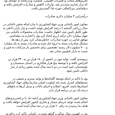
تحریم‌های سخت و تغییرات اقلیمی، عملکرد وزارتخانه به گونه‌ای بود
که تراز تجاری مثبت‌تر شد، واردات کاهش و صادرات افزایش یافته و
دیپلماسی بین‌المللی حوزه غذا گسترش یافت.
درآمدزایی ۴ میلیارد دلاری صادرات
معاون امور باغبانی وزیر جهادکشاورزی با بیان اینکه بخش باغبانی در
سال زراعی گذشته ۶ درصد افزایش تولید داشت و نیاز بازار داخلی به
طور کامل تامین شد، اظهار داشت: صادرات محصولات باغبانی نیز
چهار میلیارد دلار درآمد ارزی ایجاد کرد.وی با اشاره به دیپلماسی
موفق غذایی در حوزه صادرات، خاطرنشان کرد: پس از دهه‌ ها،
مشکل صادرات پسته به اروپا حل شده و صادرات پسته به یک میلیارد
و ۷۰۰ میلیون دلار رسید؛ همچنین برای نخستین بار مرکبات به چین و
سیب به بازار فیلیپین صادر شد.
برومندی گفت: تولید موز در کشور از ۱۸۰ هزار تن به ۳۴۰ هزار تن
افزایش یافته و با توسعه پنج هزار هکتاری در استان سیستان و
بلوچستان، امید است در دو تا سه سال آینده بخش زیادی از نیاز
داخلی تامین شود.
وی با تاکید بر اینکه توسعه گلخانه‌ها و تولید سبزی و صیفی در
محیط‌های کنترل‌ شده باید اولویت اصلی سازمان‌های جهاد کشاورزی
استان‌ها باشد، افزود: اصلاح و احیای باغات و تبدیل آن‌ها به باغ‌های
درجه یک نیز در برنامه‌ قرار دارد.
معاون امور باغبانی وزیر جهادکشاورزی ادامه داد: با برنامه‌ریزی‌های
انجام شده، تولید خرمای ممتاز و تجاری کشور افزایش خواهد یافت و
هدف ما رسیدن به رقم ۶۰ هزار تن در سه سال آینده است.
وی بر اهمیت نهال سالم و گواهی‌شده در باغبانی تاکید کرد و افزود: