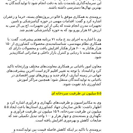
این سرمایه‌گذاری بلندمدت باید به دقت انجام شود تا تولیدکنندگان به
بهترین نهال‌ها دسترسی داشته باشند.
برومندی به همکاری موفق با فائو در پروژه‌های پسته، خرما و زعفران
اشاره کرد و گفت: اقدامات مهمی در حوزه گیاه‌پزشکی و تامین
تجهیزات مدرن انجام شده که یکی از این تجهیزات، اچ پی ال سی به
ارزش ۸۶ هزار یورو بود که به حوزه گیاه‌پزشکی تقدیم شد.
وی با اشاره به اجرای بند خ ماده ۷۱ برنامه هفتم پیشرفت، گفت: با
همکاری نظام مهندسی، شناسنامه‌بندی محصولات کشاورزی از ۱۵۰
هزار هکتار به ۶۰۰ هزار هکتار افزایش یافت و محصولات دارای کد
شناسه شدند تا ردیابی و کنترل بازار داخلی و صادراتی امکان‌پذیر
شود.
معاون امور باغبانی بر همکاری معاونت‌های مختلف وزارتخانه تاکید
کرد و ادامه‌داد: با توجه به تغییر اقلیم لازم است آخرین پیشرفت‌‌های
جهانی در زمینه آبیاری، ارقام جدید و روش‌های نوین اقتصادی در
باغبانی به تولیدکنندگان منتقل شود؛ همچنین مراکز آموزش
کشاورزی باید تقویت شوند.
۵.۵ میلیون تن ظرفیت سردخانه ای
وی به مکانیزاسیون و ظرفیت‌های نگهداری و فرآوری اشاره کرد و
اظهار داشت: تلاش سازمان‌ جهاد کشاورزی استان‌ها باعث ایجاد ۵.۵
میلیون تن ظرفیت سردخانه، ۱۵.۹ میلیون تن ظرفیت فرآوری و
نگهداری و بسته‌بندی و چهار هزار و ۱۰۰ واحد تبدیل تکمیلی شد که
ضایعات کاهش و بهره‌وری افزایش یافته است.
برومندی با تاکید بر اینکه کاهش فاصله قیمت بین تولیدکننده و