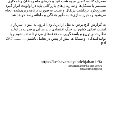
مصرف‌کننده، تامین میوه شب عید و خرمای ماه رمضان و همکاری
مستمر با تشکل‌ها و سازمان‌های بازرگانی باید در اولویت قرار گیرد،
تصریح‌کرد: برداشت پرتقال و سیب به صورت برنامه‌ ریزی‌شده انجام
می‌شود و ذخیره‌سازی‌ها به طور هفتگی و ماهانه رصد خواهد شد.
به گزارش کاج پرس به نقل از ایرنا، وی افزود: به عنوان سربازان
امنیت غذایی کشور در جنگ اقتصادی باید سالی پرقدرت در تولید،
نظارت بر توزیع و پاسخگویی به دغدغه‌های مردم داشته باشیم و با
تولیدکنندگان و تشکل‌ها بیش از پیش در تعامل باشیم...... ........ // 29
p.d
. -----
https://keshavarziayandehjahan.ir/fa
instagram.com/kajpressnews
eitaa.com/kajpress