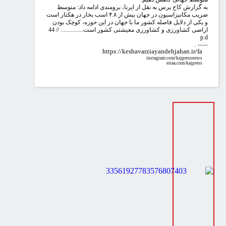
 گزارش کاج پرس به نقل از ایرنا، برومندی ادامه داد: متوسط
ضریب مکانیزاسیون در جهان بیش از ۴.۸ اسب بخار در هکتار است
یکی از دلایل فاصله کشور ما با جهان در این حوزه، کوچک بودن
اضی کشاورزی و کشاورزی معیشتی کشور است............... // 44
p
. --
https://keshavarziayandehjahan.ir/fa
instagram.com/kajpressnews
eitaa.com/kajpress