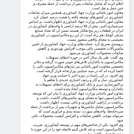
لام کرده که شامل ضایعات پس از برداشت از جمله مصرف و
ن حمل و نقل است.
اون امور باغبانی وزارت جهاد کشاورزی همچنین میزان ضایعات
اورزی در کشورهای توسعه یافته را هشت درصد عنوان کرد.
اون امور باغبانی وزارت جهاد کشاورزی اظهارداشت: بر اساس
سرشماری اخیر، بیش از ۷۵ درصد اراضی یا واحدهای کشاورزی در
ران در قطعات زیر پنج هکتار هستند ضمن آن که تعداد صنایع
دیلی کوچک هم زیاد است، از این رو مکانیزاسیون در کشاورزی
یشتی به معنای واقعی متصور نیست.
ومندی تصریح کرد: حمایت‌‌های وزارت جهاد کشاورزی از تامین
شین‌آلات تخصصی باغی موجب افزایش بهره‌وری و کاهش
یعات محصولات کشاورزی می‌شود.
 گفت: طی یک سال اخیر در حوزه اعطای تسهیلات
انیزاسیون به باغداران تلاش‌های خوبی صورت گرفته و دفاتر
صصی معاونت امور باغبانی نیز نیازهای مکانیزاسیون باغی را
صا کرده اند که در سبد حمایتی وزارتخانه قرار گرفته است.
 افزود: در این راستا در دوره اخیر با حمایت وزیر جهاد
اورزی، ساز و کار و ردیف اعتباری جدیدی با تفاهم با
اکتورسازی تبریز و بانک کشاورزی برای اعطای تسهیلات به
غداران و توسعه مکانیزاسیون ایجاد شده است.
اون امور باغبانی وزارت جهاد کشاورزی با بیان این که توسعه
انیزاسیون تنها به معنای ورود ماشین‌های کاشت، داشت و
داشت در اراضی کشاورزی و باغی نیست، اظهار داشت:
انیزاسیون شامل ماشین‌ها و تجهیزات پس از برداشت از جمله
دخانه‌ها، واحدهای سورت، بسته بندی و فرآوری است که
‌تواند موجب کاهش ضایعات و افزایش کیفیت محصولات باغی
د.
 افزود: یکی از شاخص‌های مهم در توسعه کشاورزی، ضریب
انیزاسیون است و باید تلاش کنیم فاصله خود را در این حوزه با
وسط جهانی کاهش دهیم.