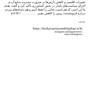
تغییرات اقلیمی و کاهش بارش‌ها بر ضرورت مدیریت منابع آب و
اجرای سیاست‌های پایدار در بخش کشاورزی تأکید کرد و گفت: هدف
ما این است که هم امنیت غذایی را حفظ کنیم و هم دغدغه‌های مردم
درباره فرونشست زمین را کاهش دهیم...................... // 50
p.d
. -----
https://keshavarziayandehjahan.ir/fa
instagram.com/kajpressnews
eitaa.com/kajpress