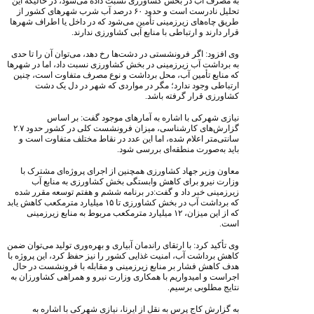
به مصرف آب در بخش کشاورزی نسبت داده می‌شود، در حالیکه این
تحلیل نادرست است و حدود ۶۰ درصد آب شرب شهرهای کشور از
طریق چاه‌های زیرزمینی تأمین می‌شود که در داخل یا اطراف شهرها
قرار دارند و ارتباطی با منابع آبی کشاورزی ندارند.
وی افزود: اگر فرونشستی در دشت‌ها رخ دهد، می‌توان آن را تا حدی
به برداشت آب زیرزمینی در بخش کشاورزی نسبت داد، اما در شهرها
که منابع تأمین آب، محل برداشت و نوع مصرف متفاوت است، چنین
ارتباطی وجود ندارد؛ مگر در مواردی که شهر در دل یک دشت
کشاورزی قرار گرفته باشد.
نیازی شهرکی با اشاره به آمارهای موجود گفت: بر اساس
گزارش‌های کارشناسی، میزان فرونشست کلی در کشور حدود ۲.۷
سانتی‌متر اعلام شده، اما این عدد در نقاط مختلف متفاوت است و
باید به‌صورت منطقه‌ای بررسی شود.
معاون وزیر جهاد کشاورزی همچنین از اجرای پروژه‌ای مشترک با
وزارت نیرو برای کاهش وابستگی بخش کشاورزی به منابع آب
زیرزمینی خبر داد و گفت:در برنامه ششم و هفتم توسعه مقرر شده
که برداشت آب در بخش کشاورزی تا ۱۵ میلیارد مترمکعب کاهش یابد
که از این میزان، ۱۲ میلیارد مترمکعب مربوط به منابع زیرزمینی
است.
وی تأکید کرد: با ارتقای راندمان آبیاری و بهره‌وری تولید می‌توان ضمن
کاهش برداشت آب، امنیت غذایی کشور را نیز حفظ کرد، این پروژه با
هدف کاهش فشار بر منابع زیرزمینی و مقابله با فرونشست در حال
اجراست و امیدواریم با همکاری وزارت نیرو و همراهی کشاورزان به
نتایج مطلوبی برسیم.
به گزارش کاج پرس به نقل از ایرنا، نیازی شهرکی با اشاره به