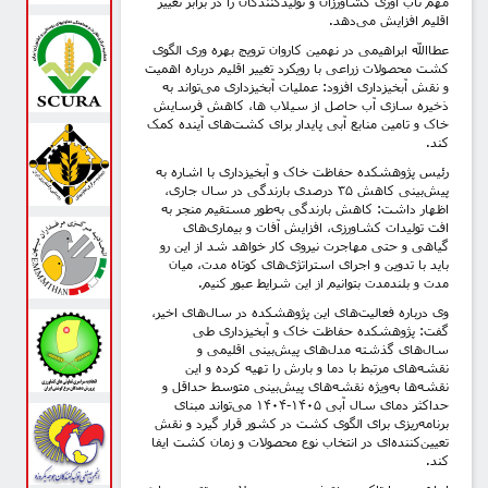
مهم تاب‌ آوری کشاورزان و تولیدکنندگان را در برابر تغییر
اقلیم افزایش می‌دهد.
عطاالله ابراهیمی در نهمین کاروان ترویج بهره‌ وری الگوی
کشت محصولات زراعی با رویکرد تغییر اقلیم درباره اهمیت
و نقش آبخیزداری افزود: عملیات آبخیزداری می‌تواند به
ذخیره‌ سازی آب حاصل از سیلاب‌ ها، کاهش فرسایش
خاک و تامین منابع آبی پایدار برای کشت‌های آینده کمک
کند.
رئیس پژوهشکده حفاظت خاک و آبخیزداری با اشاره به
پیش‌بینی کاهش ۳۵ درصدی بارندگی در سال جاری،
اظهار داشت: کاهش بارندگی به‌طور مستقیم منجر به
افت تولیدات کشاورزی، افزایش آفات و بیماری‌های
گیاهی و حتی مهاجرت نیروی کار خواهد شد از این رو
باید با تدوین و اجرای استراتژی‌های کوتاه‌ مدت، میان‌
مدت و بلندمدت بتوانیم از این شرایط عبور کنیم.
وی درباره فعالیت‌های این پژوهشکده در سال‌های اخیر،
گفت: پژوهشکده حفاظت خاک و آبخیزداری طی
سال‌های گذشته مدل‌های پیش‌بینی اقلیمی و
نقشه‌های مرتبط با دما و بارش را تهیه کرده و این
نقشه‌ها به‌ویژه نقشه‌های پیش‌بینی متوسط حداقل و
حداکثر دمای سال آبی ۱۴۰۵-۱۴۰۴ می‌تواند مبنای
برنامه‌ریزی برای الگوی کشت در کشور قرار گیرد و نقش
تعیین‌کننده‌ای در انتخاب نوع محصولات و زمان کشت ایفا
کند.