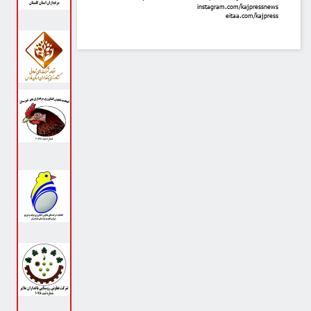
instagram.com/kajpressnews
eitaa.com/kajpress