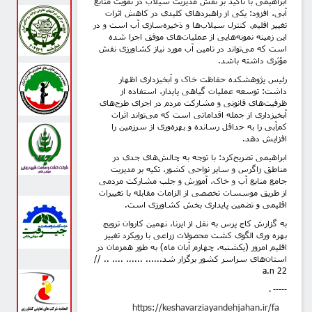
ابراهیمی با تاکید بر نقش مدیریت سیلاب در تقویت منابع
آبی، افزود: یکی از راهبردهای کلیدی در کاهش اثرات
تغییر اقلیم، کنترل سیلاب‌ها و ذخیره‌سازی آب است و در
این زمینه نمونه‌هایی از عملیات‌های موفق اجرا شده
است که می‌تواند در تامین آب مورد نیاز کشاورزی نقش
مؤثری داشته باشد.
رئیس پژوهشکده حفاظت خاک و آبخیزداری اظهار
داشت: توسعه عملیات‌ گیاهی پایدار، استفاده از
ظرفیت‌های قانونی و مشارکت مردم در اجرای طرح‌های
آبخیزداری از جمله اقداماتی است که می‌تواند اثرات
کم‌آبی را به حداقل رسانده و بهره‌وری از سرزمین را
افزایش دهد.
ابراهیمی تصریح‌کرد: با توجه به چالش‌های جدی در
مناطق زاگرس و سایر نواحی کشور، تکیه بر مدیریت
جامع منابع آب و خاک، آموزش و جلب مشارکت مردمی
از طریق موسسات تخصصی از الزامات مقابله با تغییرات
اقلیمی و تضمین پایداری بخش کشاورزی است.
به گزارش کاج پرس به نقل از ایرنا، نهمین کاروان ترویج
بهره‌ وری الگوی کشت محصولات زراعی با رویکرد تغییر
اقلیم امروز (یکشنبه، چهارم آبان ماه) به طور همزمان در
استان‌های سراسر کشور برگزار شد...... ...... .... .. //
a.n
22
. -----
https://keshavarziayandehjahan.ir/fa