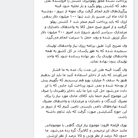
پرداخت نشده مجوز پهلوگیری کشتی را فروشنده نمی
دهد که کشتی پهلو بگیرد و بار تخلیه شود البته
پیگیری‌های لازم انجام گرفت برای نمونه از دیروز - دوشنبه
۵ آبان ماه این مسیر باز شد تنها ۱۰۰ میلیون دلار بدهی
ارزی که باید پرداخت کنیم منجر شد ۶ کشتی پهلو
گرفتند و از امروز صبح حمل کالا به واحدهای دامداری و
مرغداری سراسر کشور شروع شد امروز ۲۰۰ میلیون دلار
دیگر تزریق شده و روند حمل با سرعت انجام می‌گیرد.
وی تصریح کرد: طبق برنامه ریزی نیاز واحدهای تولیدی
سنجیده شده که به طور یکسان در کل کشور به همه
واحدهای تولیدی یک دور نهاده رسانده شود که واحد
تولیدی بدون نهاده نماند.
وی گفت: البته طی این مدت یک عده به ما فشار
می‌آوردند که باید از ذخایر استفاده کنید ما باید ارز بدهیم
هنوز به سقف ۸ میلیارد یورو هم نرسیدیم که بگوییم بیش
از بودجه شده و نمی شود پرداخت کرد جایی که با ارز
دادن می‌شود حل کرد چرا ما باید ذخایر راهبردی را صرف
این موضوع کنیم حتما باید کالای عادی مورد نیاز را برای
مصرف کنندگان و دامداران و مرغداران و واحدهای مصرف
کننده نهاده‌های دامی بایستی تامین کنیم که از دیروز در
این حوزه گشایشی صورت گرفت که باید تداوم داشته
باشد.
نوری قزلجه افزود: موضوع نیاز ارزی گاهی با موضوعاتی
مانند حذف ارز ترجیحی و کالابرگ گره زده می‌شود، ما
حدود ۸۵ درصد از نظر وزنی و ۷۵ درصد از نظر ارزشی