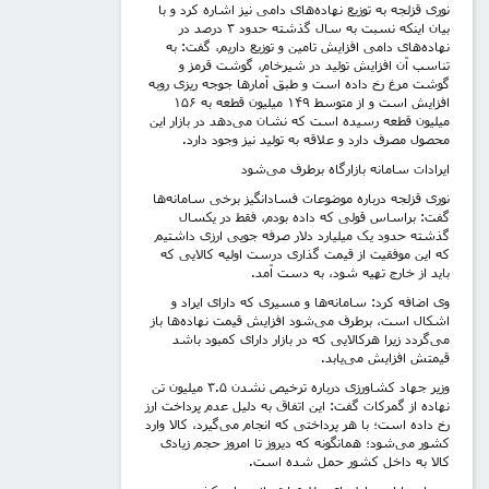
نوری قزلجه به توزیع نهاده‌های دامی نیز اشاره کرد و با
بیان اینکه نسبت به سال گذشته حدود ۳ درصد در
نهاده‌های دامی افزایش تامین و توزیع داریم، گفت: به
تناسب آن افزایش تولید در شیرخام، گوشت قرمز و
گوشت مرغ رخ داده است و طبق آمارها جوجه ریزی روبه
افزایش است و از متوسط ۱۴۹ میلیون قطعه به ۱۵۶
میلیون قطعه رسیده است که نشان می‌دهد در بازار این
محصول مصرف دارد و علاقه به تولید نیز وجود دارد.
ایرادات سامانه بازارگاه برطرف می‌شود
نوری قزلجه درباره موضوعات فسادانگیز برخی سامانه‌ها
گفت: براساس قولی که داده بودم، فقط در یکسال
گذشته حدود یک میلیارد دلار صرفه جویی ارزی داشتیم
که این موفقیت از قیمت گذاری درست اولیه کالایی که
باید از خارج تهیه شود، به دست آمد.
وی اضافه کرد: سامانه‌ها و مسیری که دارای ایراد و
اشکال است، برطرف می‌شود افزایش قیمت نهاده‌ها باز
می‌گردد زیرا هرکالایی که در بازار دارای کمبود باشد
قیمتش افزایش می‌یابد.
وزیر جهاد کشاورزی درباره ترخیص نشدن ۳.۵ میلیون تن
نهاده از گمرکات گفت: این اتفاق به دلیل عدم پرداخت ارز
رخ داده است؛ با هر پرداختی که انجام می‌گیرد، کالا وارد
کشور می‌شود؛ همانگونه که دیروز تا امروز حجم زیادی
کالا به داخل کشور حمل شده است.