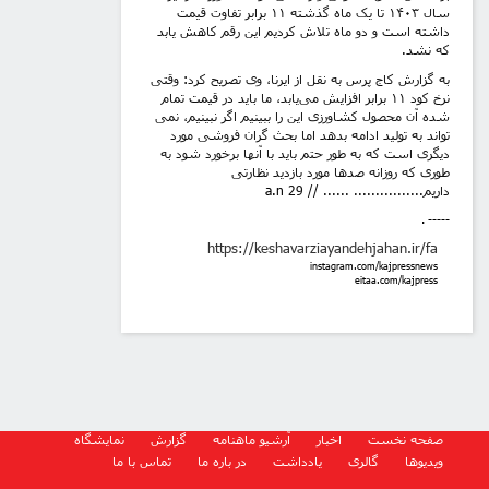
سال ۱۴۰۳ تا یک ماه گذشته ۱۱ برابر تفاوت قیمت
داشته است و دو ماه تلاش کردیم این رقم کاهش یابد
که نشد.
به گزارش کاج پرس به نقل از ایرنا، وی تصریح کرد: وقتی
نرخ کود ۱۱ برابر افزایش می‌یابد، ما باید در قیمت تمام
شده آن محصول کشاورزی این را ببینیم اگر نبینیم، نمی
تواند به تولید ادامه بدهد اما بحث گران فروشی مورد
دیگری است که به طور حتم باید با آنها برخورد شود به
طوری که روزانه صدها مورد بازدید نظارتی
داریم................ ...... // 29
a.n
. -----
https://keshavarziayandehjahan.ir/fa
instagram.com/kajpressnews
eitaa.com/kajpress
صفحه نخست
اخبار
آرشیو ماهنامه
گزارش
نمایشگاه
ویدیوها
گالری
یادداشت
در باره ما
تماس با ما