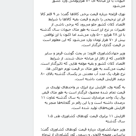
حبوبات با ارز مبادله ای ۷۰ هزارتومانی وارد کشور
می‌شود
نوری قزلجه درباره قیمت برخی کالاها گفت: در ۹ قلم کالا
اثر ارز ترجیحی را داریم و قیمت بقیه کالاها با شرایط
اقتصاد کلان کشور جلو می‌رود که برخی ناشی از
تغییرات در نرخ ارز است به طور مثال حبوبات سال گذشته
با ارز ۲۸ هزارو ۵۰۰ وارد می‌شد اما اکنون با ارز توافقی
بیش از ۷۰ هزار تومان وارد می‌شود که این معلوم است
در قیمت گذاری اثرگذار است.
وزیر جهادکشاورزی افزود: در بحث گوشت قرمز و سایر
اقلامی که از تالار ارز مبادله حذف شدند، از شرایط
اقتصاد کلان کشور و بقیه مولفه هایی که تاثیرگذار است،
تبعیت می‌کنند به طور مثال در قیمت تورم خوراکی ها،
نرخ ظرف یک عدد آب معدنی در یکسال گذشته بالای ۸۰
درصد افزایش قیمت داشته است.
به گفته وی، افزایش نرخ انرژی در واحدهای تولیدی در
قیمت تمام شده محصول اثرگذار است به طور مثال قبض
برق یک واحد مرغداری نسبت به سال گذشته تفاوت ۱۱
درصدی داشته است و یا این رقم در گلخانه‌ها منجر به
افزایش هزینه‌های تولید شده است.
افزایش ۱۱ برابری قیمت کودهای کشاورزی طی ۱.۵
سال گذشته
وزیر جهادکشاورزی درباره قیمت کودهای کشاورزی گفت:
براساس مصوبه قانونی و رسمی کود کشاورزی از تیرماه