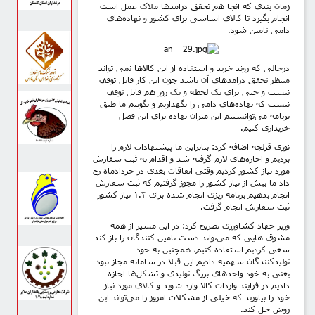
زمان بندی که انجا هم تحقق درامدها ملاک عمل است
انجام بگیرد تا کالای اساسی برای کشور و نهاده‌های
دامی تامین شود.
درحالی که روند خرید و استفاده از این کالاها نمی تواند
منتظر تحقق درامدهای آن باشد چون این کار قابل توقف
نیست و حتی برای یک لحظه و یک روز هم قابل توقف
نیست که نهاده‌های دامی را نگهداریم و بگوییم ما طبق
برنامه می‌توانستیم این میزان نهاده برای این فصل
خریداری کنیم.
نوری قزلجه اضافه کرد: بنابراین ما پیشنهادات لازم را
بردیم و اجازه‌های لازم گرفته شد و اقدام به ثبت سفارش
مورد نیاز کشور کردیم وقتی اتفاقات بعدی در خردادماه رخ
داد ما بیش از نیاز کشور را مجوز گرفتیم که ثبت سفارش
انجام بدهیم برنامه ریزی انجام شده برای ۱.۳ نیاز کشور
ثبت سفارش انجام گرفت.
وزیر جهاد کشاورزی تصریح کرد: در این مسیر از همه
مشوق هایی که می‌تواند دست تامین کنندگان را باز کند
سعی کردیم استفاده کنیم، همچنین به خود
تولیدکنندگان سهمیه دادیم این قبلا در سامانه مجاز نبود
یعنی به خود واحدهای بزرگ تولیدی و تشکل‌ها اجازه
دادیم در فرایند واردات کالا وارد شوید و کالای مورد نیاز
خود را بیاورید که خیلی از مشکلات امروز را می‌تواند این
روش حل کند.