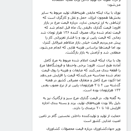
می‌شود؛
نوری با بیان اینکه مابقی هزینه‌های تولید مربوط به سایر
بخش‌ها همچون انرژی، حمل و نقل و کارگری است که
ارتباطی به ارز ترجیحی ندارد، درباره قیمت مرغ در بازار
افزود: قیمت گذاری دقیقی یک ماه قبل انجام شد که
قیمت تمام شده برای مصرف کننده ۱۳۶ هزار تومان شد
زمانی که قیمت پایین تر بود و با فشار تعزیراتی کار را
پیش می‌بردیم قیمت خیلی بازار متلاطم غیرقابل کنترل
بود اما قیمت‌ها براساس هزینه هایی که انجام می‌شود،
منطقی شد و آرامش به بازار بازگشت.
وی با بیان اینکه قیمت اعلام شده مربوط به مرغ کامل
آماده طبخ است، افزود: برخی واحدها و فروشگاه‌ها مرغ
را قطعه بندی می‌کنند که ضایعات و هزینه را روی قیمت
تمام شده محاسبه می‌کنندکه قیمت را افزایش می‌دهد
اما اکنون مرغ کامل و متعارف مصرفی کشور در هفته
گذشته بین ۲ تا ۳ هزارتومان پایین تر از نرخ مصوب یعنی
۱۳۳ هزارتومان بوده است.
به گفته وی، در قیمت گذاری مرغ سبز و ارگانیک نیز به
دلیل بالا بودن هزینه‌های تولید، برند و بسته بندی اجازه
افزایش ۱۵ تا ۲۰ درصدی را دارند.
حمایت از تولید و تولیدکننده داخلی نخستین گام در تامین
امنیت غذایی کشور است
وزیر جهادکشاورزی درباره قیمت محصولات کشاورزی