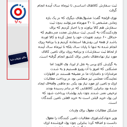
ثبت سفارش کالاهای اساسی تا تیرماه سال آینده انجام
گرفت
نوری قزلجه گفت: مشوق‌های دیگری که در یک بازه
زمانی مشخص تا ۳۰ مهرماه می‌توانند بدون ثبت
سفارش هم کالا بیاورند و یا اجبار کردیم که برای
واردکنندگان به کسی ثبت سفارش مجدد می‌دهیم که
حداقل ۶۰ درصد تعهدات خود را عمل کرده و کالا اورده
باشد از همه این روش‌ها استفاده کردیم و با برنامه ریزی
انجام شده نه تنها تا پایان سال بلکه تا تیرماه سال آینده
از لحاظ ثبت سفارشات و برنامه ریزی برای تامین کالای
مورد نیاز نهاده‌های دامی برای کشور انجام گرفته است.
به گزارش کاج پرس به نقل از ایرنا، وی افزود: اما
مشکلی که امروز با آن روبرو هستیم و به شدت
مرغداران و دامداران ما در مضیقه هستند در اظهارات
نمایندگان مجلس نیز منعکس بود در پرداخت مطالبات
ارزی و تامین ارز مورد نیاز بود یکی دو ماهی وقفه‌ای ایجاد
شده بود بنابراین کالاهایی که در بنادر رسیده بودند
ترخیص نمی شدند چون باید پولشان پرداخت شود که
این پول خرید قبلی است نه خرید فعلی تامین کنندگان
است.
مشکل مطالبات معوق برای واردات
وزیر جهادکشاورزی مطالبات تامین کنندگان را معوق
دانست و اضافه کرد: بنابراین چون پول فروشنده ارزی