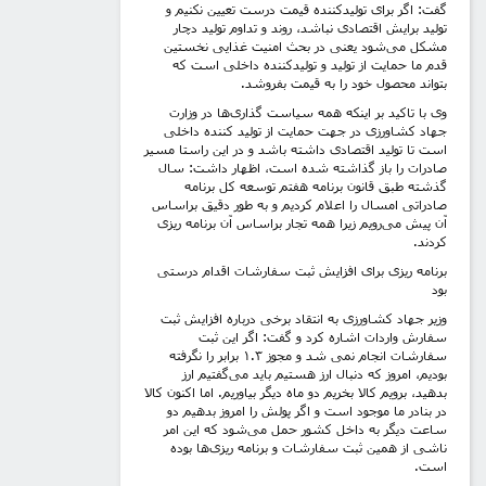
گفت: اگر برای تولیدکننده قیمت درست تعیین نکنیم و
تولید برایش اقتصادی نباشد، روند و تداوم تولید دچار
مشکل می‌شود یعنی در بحث امنیت غذایی نخستین
قدم ما حمایت از تولید و تولیدکننده داخلی است که
بتواند محصول خود را به قیمت بفروشد.
وی با تاکید بر اینکه همه سیاست گذاری‌ها در وزارت
جهاد کشاورزی در جهت حمایت از تولید کننده داخلی
است تا تولید اقتصادی داشته باشد و در این راستا مسیر
صادرات را باز گذاشته شده است، اظهار داشت: سال
گذشته طبق قانون برنامه هفتم توسعه کل برنامه
صادراتی امسال را اعلام کردیم و به طور دقیق براساس
آن پیش می‌رویم زیرا همه تجار براساس آن برنامه ریزی
کردند.
برنامه ریزی برای افزایش ثبت سفارشات اقدام درستی
بود
وزیر جهاد کشاورزی به انتقاد برخی درباره افزایش ثبت
سفارش واردات اشاره کرد و گفت: اگر این ثبت
سفارشات انجام نمی شد و مجوز ۱.۳ برابر را نگرفته
بودیم، امروز که دنبال ارز هستیم باید می‌گفتیم ارز
بدهید، برویم کالا بخریم دو ماه دیگر بیاوریم. اما اکنون کالا
در بنادر ما موجود است و اگر پولش را امروز بدهیم دو
ساعت دیگر به داخل کشور حمل می‌شود که این امر
ناشی از همین ثبت سفارشات و برنامه ریزی‌ها بوده
است.