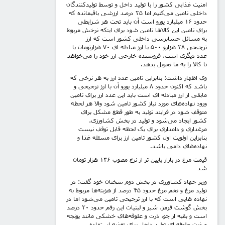
امنیت غذایی کشور را با تولید داخل و توسط تولیدکنندگان
داخلی تامین می‌کنیم اما ۲۵ درصد ارزشی باقیمانده که
حدود ۱۶ میلیارد یورو است آن باید تحت هر شرایطی
برای تامین این کالاها تامین شود برای اینکه نرخش مربوط
به مسائل حسابرسی داخلی کشور است که ارز
ترجیحی ۲۸ هزارو ۵۰۰ یا ارز مبادله ای ۷۰ هزارتومان یا
عدد دیگری است، فروشنده خارجی ارز خود را می‌خواهد
تا کالا را به ما تحویل بدهد.
وی اظهار داشت: بنابراین تامین عدد ارز به هر نرخی که
باشد که اکنون حدود ۸ میلیارد یورو آن با ارز ترجیحی و
مابقی از ارز مبادله ای است باید این عدد ارز برای تامین
ورود نهاده‌های مورد نیاز کشور تامین شود والا هر لحظه
متوقف شود در فرایند تولید به طور قطع مشکل برای
کشور ایجاد می‌شود و تولید در بخش کشاورزی،
مرغداری و دامداری برای یک لحظه قابل توقف نیست
بنابراین اولویت اول کشور تامین ارز برای مسئله غذا و
نهاده‌های دامی باشد.
قیمت مرغ در بازار پایین تر از نرخ مصوب ۱۳۶ هزار تومان
شد
وزیر جهاد کشاورزی در بخش دوم سخنان خود گفت: در
تولید مرغ و تخم مرغ حدود ۴۵ درصد از هزینه‌ها مربوط به
نهاده هایی است که با ارز ترجیحی تامین می‌شود اما در
بخش گوشت قرمز، شیر و لبنیات این رقم حدود ۲۰ درصد
است و بقیه از جو، ذرت و علوفه‌های خشکی مانند یونجه
و ذرت علوفه ای تولید داخل برای تغذیه استفاده