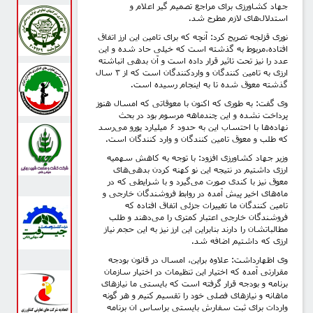
جهاد کشاورزی برای مراجع تصمیم گیر اعلام و
استدلال‌های لازم مطرح شد.
نوری قزلجه تصریح کرد: آنچه که برای تامین این ارز اتفاق
افتاده،مربوط به گذشته است که خیلی حاد شده و این
عدد را نیز تحت تاثیر قرار داده است و آن بدهی انباشته
ارزی به تامین کنندگان و واردکنندگان است که از ۳ سال
گذشته معوق شده تا به اینجام رسیده است.
وی گفت: به طوری که اکنون با معوقاتی که امسال هنوز
پرداخت نشده و این چندماهه مرسوم بود در بحث
نهاده‌ها با احتساب این به حدود ۶ میلیارد یورو می‌رسد
که طلب و معوق تامین کنندگان و وارد کنندگان است.
وزیر جهاد کشاورزی افزود: با توجه به کاهش سهمیه
ارزی داشتیم در نتیجه این نو کهنه کردن بدهی‌های
معوق نیز با کندی صورت می‌گیرد و با شرایطی که در
ماه‌های اخیر پیش آمده در روابط فروشندگان خارجی و
تامین کنندگان ما تغییرات جزئی اتفاق افتاده که
فروشندگان خارجی اعتبار کمتری را می‌دهند و طلب
مطالباتشان را دارند بنابراین این ارز نیز به این حجم نیاز
ارزی که داشتیم اضافه شد.
وی اظهارداشت: علاوه براین، امسال در قانون بودجه
مقرارتی آمده که اختیار این تنظیمات در اختیار سازمان
برنامه و بودجه قرار گرفته است که بایستی ما نیازهای
ماهانه و نیازهای فصلی خود را تقسیم کنیم و هر گونه
واردات برای ثبت سفارش بایستی براساس ان برنامه