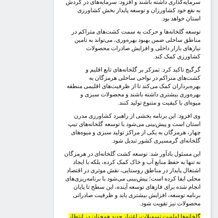
رمایه‌گذاری داشته باشند و افزود: سرمایه‌های در گردش
ه نفع خود کشاورزان و توسعه پایدار بخش کشاورزی
ستان خواهد بود.
وسعه گلخانه‌ها و حرکت به سمت کشت‌های متراکم در
ناطق ساحلی ضمن بهبود بهره‌وری، می‌تواند به تامین
یازهای بازار داخلی و افزایش صادرات محصولات
شاورزی کمک کند.
رگیج تاکید کرد: تمرکز بر گلخانه‌های تابع اقلیم و
شت‌های متراکم در نواحی ساحلی هرمزگان به
هره‌برداران کمک می‌کند تا از ظرفیت‌های اقلیمی منطقه
هره‌وری بیشتری داشته باشند و محصولات سبزی و
یوه‌ای با کیفیت و متنوع تولید کنند.
ی افزود: این برنامه بخشی از راهبرد کشاورزی مدرن
ستان است و پیش‌بینی می‌شود با توسعه گلخانه‌های تیپ
هار، هرمزگان به یکی از مراکز تولید سبزی و میوه‌های
لخانه‌ای گرمسیری کشور تبدیل شود.
ین مسئول یادآور شد: توسعه کشت گلخانه‌ای در هرمزگان
ه تنها به حفظ منابع آب و خاک کمک کرده، بلکه با ایجاد
شتغال پایدار در مناطق روستایی، نقش موثری در اقتصاد
حلی ایفا کرده است؛ پیش‌بینی می‌شود با برنامه‌ریزی‌های
نجام شده برای فازهای توسعه آینده، این سطح تا پایان
رنامه توسعه، افزایش بیشتری یابد و ظرفیت صادراتی
حصولات نیز تقویت شود.
لخانه‌ها اولویت تسهیلات، اعتبار جدید همچنان در انتظار