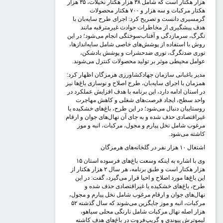
هزار هکتار است که شامل ۳۸ هزار هکتار نخیلات، ۳۵ هزار
هکتار مرکبات و سه هزار و ۷۰۰ هکتار محصولات
رمسیری دانست و تصریح کرد: اجرای طرح سایه‌بان با
دف پیشگیری از مخاطرات حوادث غیرمترقبه مانند
گرگ، سرمازدگی و آفتاب‌سوختگی انجام می‌شود؛ در این
وش با استفاده از پوشش‌های خاصی شامل سایه‌اندازها،
وری ضدتگرگ، توری ضدحشرات و پوشش بادشکن،
وامل محیطی موثر بر تولید محصولات کنترل می‌شوند.
دیر باغبانی سازمان جهادکشاورزی هرمزگان اظهار کرد:
مزمان با اجرای سایه‌بان، طرح اصلاح و نوسازی باغ‌ها نیز
ر استان ادامه دارد، این برنامه با هدف افزایش عملکرد در
احد سطح، ایجاد فرصت‌های شغلی و کاهش مهاجرت
وستاییان دنبال می‌شود؛ در این طرح، باغ‌های خشکیده یا
یراقتصادی حذف شده و به جای آن نهال‌های جوان و ارقام
رغوب شامل نخل پیارم و مجول، مرکبات، انبه و موز
اشته می‌شود.
غال ۱۰ هزار نفر در گلخانه‌های هرمزگان
وی با اشاره به اینکه وسعت باغ‌های فرسوده استان ۱۵
هزار هکتار است و طبق برنامه، هر سال ۲ هزار هکتار از
ین باغ‌ها مورد اصلاح و احیا قرار می‌گیرد، گفت: در این
رح، باغ‌های خشکیده یا غیراقتصادی حذف شده و
هال‌های جوان و ارقام مرغوب شامل نخل پیارم و مجول،
مرکبات، انبه و موز جایگزین می‌شوند که سال گذشته ۵۲
زار اصله نهال مرکبات شامل نارنگی محلی سیاهو،
یموترش پیوندی و گریپ‌فروت در باغ‌های هدف کاشته