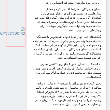
ن به این نوع سازه‌های پیشرفته اختصاص دارد.
ستان هرمزگان با شرایط اقلیمی گرم و خشک،
ال‌هاست در مسیر بهره‌گیری از فناوری‌های نوین
لخانه‌ای گام برمی‌دارد؛ در این میان، گلخانه‌های تیپ چهار
ه به‌دلیل سازه سبک، تهویه مناسب و مصرف بهینه آب
ناخته می‌شوند، توانسته‌اند جایگزینی هوشمند برای
وش‌های سنتی تولید باشند.
لخانه‌های تیپ چهار که با عنوان «نت‌هاوس یا شیدینگ»
ناخته می‌شوند، به‌ویژه برای تولید سبزیجات، صیفی‌جات
 محصولات برگی نظیر فلفل و گوجه‌فرنگی مناسب‌اند؛
ه البته در استان هرمزگان بیشتر برای باغ‌های مرکبات و
حصولات گرمسیری مانند انبه و گواوا در مقابله با گرما و
فزایش کیفیت میوه استفاده می‌شود.
ه گفته کارشناسان بخش کشاورزی، کاهش مصرف
نرژی، افزایش ماندگاری سازه، کاهش آفات و بیماری‌ها و
سهیل صادرات محصولات، از جمله مزایای مهم این نوع
لخانه‌هاست.
بخش گلخانه‌ای هرمزگان با وسعت ۱۰۰۱ هکتار و تولید
سالانه ۲۱۱ هزار تن محصول، نه تنها نقش کلیدی در تامین
نیازهای داخلی دارد، بلکه با صادرات ۱۶۲ هزار تن (معادل
۷۰ درصد از کل تولید) به بازارهای هدف بزرگی چون
وسیه، اوراسیا و حوزه خلیج فارس، به یک شریان حیاتی
ر تجارت خارجی کشور تبدیل شده است.