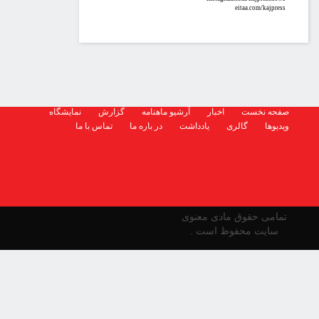
eitaa.com/kajpress
صفحه نخست
اخبار
آرشیو ماهنامه
گزارش
نمایشگاه
ویدیوها
گالری
یادداشت
در باره ما
تماس با ما
تمامی حقوق مادی معنوی
سایت محفوظ است .