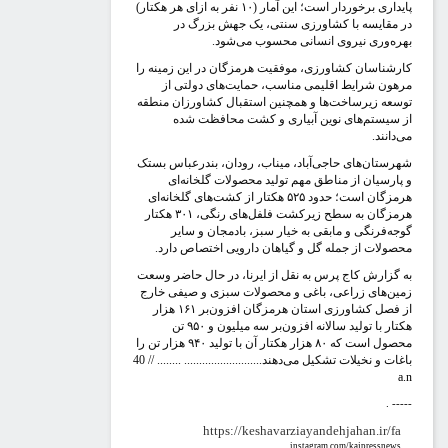
پایداری برخوردار است؛ این آمار (۱۰ نفر به ازای هر هکتار)
ر مقایسه با کشاورزی سنتی، یک جهش بزرگ در
هره‌وری نیروی انسانی محسوب می‌شود.
ارشناسان کشاورزی، موفقیت هرمزگان در این زمینه را
رهون شرایط اقلیمی مناسب، حمایت‌های دولتی از
وسعه زیرساخت‌ها و همچنین استقبال کشاورزان منطقه
ز سیستم‌های نوین آبیاری و کشت محافظت شده
ی‌دانند.
هرستان‌های حاجی‌آباد، میناب، رودان، بندرعباس بستک
 پارسیان از مناطق مهم تولید محصولات گلخانه‌ای
هرمزگان است؛ حدود ۵۲۵ هکتار از کشت‌های گلخانه‌ای
هرمزگان به سطح زیرکشت فلفل‌های رنگی، ۳۰۱ هکتار
وجه‌فرنگی و مابقی به خیار سبز، بادمجان و سایر
حصولات از جمله گل و گیاهان دارویی اختصاص دارد.
ه گزارش کاج پرس به نقل از ایرنا، در حال حاضر وسعت
مین‌های زراعی، باغی و محصولات سبزی و صیفی خارج
از فصل کشاورزی استان هرمزگان افزون‌بر ۱۶۱ هزار
هکتار با تولید سالانه افزون‌بر سه میلیون و ۹۵۰ تن
محصول است که ۸۰ هزار هکتار آن با تولید ۹۴۰ هزار تن را
اغات و نخیلات تشکیل می‌دهند.......................... ........ // 40
a.
. ----
https://keshavarziayandehjahan.ir/fa
instagram.com/kajpressnews