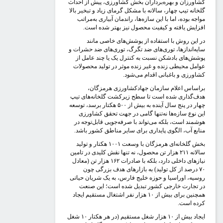
شاورزان و بهره‌برداران بخش کشاورزی، پیش از احداث
لخانه تیپ چهار، سالانه با مشکل گرمای زیاد و تبخیر بالا
واجه بوده، اما با این سازه‌ها، راندمان آبیاری به‌مراتب
فزایش یافته و کیفیت محصول نیز بهتر شده است.
ر این روش با استفاده از پوشش‌های خاصی مانند
ایه‌اندازها، توری‌های ضد تگرگ، توری‌های ضد حشرات و
وشش‌های بادشکن نسبت به کنترل یک یا چند عامل از
وامل محیطی زنده و غیر زنده موثر در تولید محصولات
شاورزی و باغبانی اقدام می‌شود.
راساس اعلام سازمان جهادکشاورزی هرمزگان،
دف‌گذاری شده است تا سطح زیرکشت گلخانه‌های تیپ
چهار در پنج سال آینده به بیش از ۵۰۰ هکتار برسد، توسعه
ین نوع سازه‌ها نه‌تنها گامی در جهت تحقق کشاورزی
وشمند است، بلکه می‌تواند با صرفه‌جویی قابل‌توجه در
نابع آب، الگوی پایداری برای سایر مناطق کشور باشد.
بخش گلخانه‌ای هرمزگان با وسعت ۱۰۰۱ هکتار و تولید
سالانه ۲۱۱ هزار تن محصول، نه تنها نقش کلیدی در تامین
نیازهای داخلی دارد، بلکه با صادرات ۱۶۲ هزار تن (معادل
۷۰ درصد از کل تولید) به بازارهای هدف بزرگی چون
وسیه، اوراسیا و حوزه خلیج فارس، به یک شریان حیاتی
ر تجارت خارجی کشور تبدیل شده است؛ این صنعت
همچنین برای بیش از ۱۰ هزار نفر اشتغال مستقیم ایجاد
رده است.
ایجاد بیش از ۱۰ هزار شغل مستقیم (در هر هکتار ۱۰ شغل