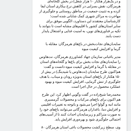
و در یک‌هزار هکتار ۱۰ هزار شغل) در بخش گلخانه‌ای
رمزگان، نقش بسزایی در کاهش نرخ بیکاری استان ایفا
رده و به تثبیت جمعیت در مناطق روستایی و جلوگیری از
هاجرت به مراکز شهری کمک شایانی شده است؛
ارشناسان معتقدند این دستاورد، الگویی موفق برای
ایر استان‌های کشور با اقلیم‌های مشابه است تا بتوانند با
کیه بر فناوری‌های نوین، به امنیت غذایی و اشتغال پایدار
ست یابند.
ایه‌بان‌های نجات‌بخش در باغ‌های هرمزگان: مقابله با
رما و افزایش کیفیت میوه
دیر باغبانی سازمان جهاد کشاورزی هرمزگان، نت‌هاوس
ا سایه‌بان‌های نجات بخش برای باغ‌ها و گلخانه‌های استان
ر مقابله با گرما و افزایش کیفیت میوه دانست و گفت:
م‌اکنون طرح سایه‌بان (نت‌هاوس یا شیدینگ) در بیش از
۱۵۰ هکتار از باغ‌های استان به‌ویژه رودان و میناب، با هدف
لوگیری از تنش گرمایی، افزایش کیفیت میوه و بهبود
ملکرد محصول در حال اجرا است.
حمدرضا شیخ‌زاده در گفت وگويي اظهار کرد: این طرح
م اکنون برای باغ‌های مرکبات و محصولات گرمسیری
انند انبه و گواوا اجرا می‌شود و باتوجه به تغییرات اقلیمی
 افزایش دما، باغداران هرمزگانی می‌توانند باغ‌های خود را
ه صورت متراکم و زیرسایه‌بان احداث کنند تا از آسیب‌های
حتمالی جلوگیری شود و بهره‌وری افزایش یابد.
وی، سطح زیرکشت محصولات باغی استان هرمزگان ۸۰