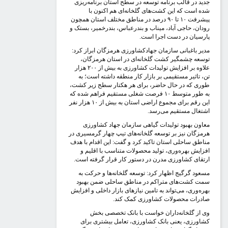
دید در قالب برنامه توسعه در سطح استان برنامه‌ریزی
ده است که این کشت‌های گلخانه‌ای هم اکنون با
پیشرفت ۱۰ تا ۹۰ درصد در مناطق مختلف استان همچون
ودان، حاجی آباد، میناب و بندرعباس، بندرخمیر، بستک و
ارسیان در دست اجرا است.
دیر باغبانی سازمان جهادکشاورزی هرمزگان ابراز کرد:
وسعه چشمگیر کشت گلخانه‌ای در استان هرمزگان،
علاوه بر افزایش تولیدات کشاورزی به بیش از ۲۰۰ هزار
ن، تاثیر مستقیمی بر بازار کار منطقه داشته است؛ به
وری که در حال حاضر، برای هر هکتار سطح زیر کشت،
به طور متوسط ۱۰ فرصت شغلی مستقیم فراهم شده که
این رقم برای مجموع اراضی استان به بیش از ۱۰ هزار نفر
شتغال مستقیم می‌رسد.
عاون بهبود تولیدات گیاهی سازمان جهاد کشاورزی
رمزگان نیز بر توسعه گلخانه‌های تیپ چهار گرمسیری در
ناطق ساحلی استان تاکید کرد و گفت: این اقدام با هدف
فزایش بهره‌وری، تولید محصولات متناسب با اقلیم و
رتقای کشاورزی مدرن در دستور کار قرار گرفته است.
سعود گرگیج اظهار کرد: توسعه گلخانه‌ها و حرکت به
مت کشت‌های متراکم در مناطق ساحلی ضمن بهبود
هره‌وری، می‌تواند به تامین نیازهای بازار داخلی و افزایش
ادرات محصولات کشاورزی کمک کند.
ی از گلخانه‌داران خواست با بانک تخصصی بخش
شاورزی، یعنی بانک کشاورزی، تعامل بیشتری برای