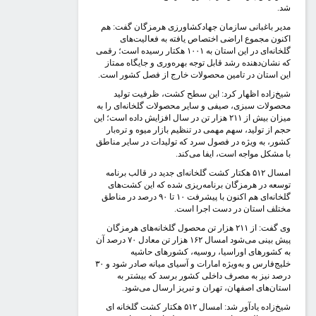
د.
دیر باغبانی سازمان جهادکشاورزی هرمزگان گفت: هم
کنون مجموع اراضی اختصاص یافته به فعالیت‌های
گلخانه‌ای در این استان به ۱۰۰۱ هکتار رسیده است؛ رقمی
ه نشان‌دهنده رشد قابل توجه بهره‌وری و جایگاه ممتاز
ین استان در تامین محصولات خارج از فصل کشور است.
یخ‌زاده اظهار کرد: این سطح کشت، ظرفیت تولید
حصولات سبزی، صیفی و سایر محصولات گلخانه‌ای را به
میزان بیش از ۲۱۱ هزار تن در سال افزایش داده است؛ این
جم از تولید، سهم مهمی در تنظیم بازار میوه‌ و تره‌بار
شور، به ویژه در فصول سرد که تولیدات در سایر مناطق
ا مشکل مواجه است، ایفا می‌کند.
امسال ۵۱۲ هکتار کشت گلخانه‌ای جدید در قالب برنامه
وسعه در هرمزگان برنامه‌ریزی شده که این کشت‌های
گلخانه‌ای هم اکنون با پیشرفت ۱۰ تا ۹۰ درصد در مناطق
ختلف استان در دست اجرا است.
وی گفت: از ۲۱۱ هزار تن محصول گلخانه‌های هرمزگان
پیش بینی می‌شود امسال ۱۶۲ هزار تن معادل ۷۰ درصد آن
ه کشورهای اوراسیا، روسیه، کشورهای حاشیه
خلیج‌فارس و به‌ویژه امارات و آسیای میانه صادر شود و ۳۰
رصد نیز به مصرف داخلی کشور برسد که بیشتر به
ستان‌های اصفهان، تهران و تبریز ارسال می‌شود.
شیخ‌زاده یادآور شد: امسال ۵۱۲ هکتار کشت گلخانه ای