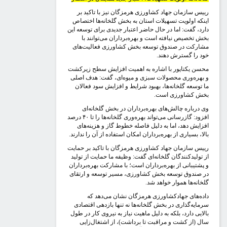
ییس سازمان جهاد کشاورزی هرمزگان نیز با تاکید بر
ینکه اولویت تسهیلات استان به بخش گلخانه‌ها اختصاص
ارد، گفت: اما در حال حاضر اعتبار جدیدی برای توسعه این
خش تخصیص نیافته است و بهره‌برداران می‌توانند با
شارکت در صندوق توسعه بخش کشاورزی فعالیت‌های
ود را گسترش دهند.
حسن یکتاپور با اشاره به اهمیت افزایش سطح زیرکشت
 بهره‌وری محصولات سبزی و میوه‌ای، گفت: هدف اصلی
ا توسعه گلخانه‌ها، بهبود شرایط و افزایش سود فعالان
خش کشاورزی است.
ی درباره چالش‌های بهره‌برداران در بخش گلخانه‌ای
افزود: گازرسانی می‌تواند بهره‌وری گلخانه‌ها را تا ۴۰ درصد
فزایش دهد، اما به دلیل فاصله خطوط گاز و هزینه‌های
الا، بسیاری از بهره‌برداران امکان استفاده از آن را ندارند.
ییس سازمان جهاد کشاورزی هرمزگان با تاکید بر حمایت
ز تولیدکنندگان گلخانه‌ای گفت: وظیفه ما حمایت از تولید
 پشتیبانی از بهره‌برداران است؛ با مشارکت بهره‌برداران
ر صندوق توسعه بخش کشاورزی، مسیر توسعه و ارتقای
لخانه‌ها هموار خواهد شد.
اده‌های جهادکشاورزی هرمزگان نشان می‌دهد که
رمایه‌گذاری در بخش گلخانه‌ها نه تنها بازدهی اقتصادی
الایی دارد، بلکه به دلیل ماهیت نیاز به نیروی کار در طول
ال (از کشت و مراقبت تا برداشت)، از اشتغال‌زایی