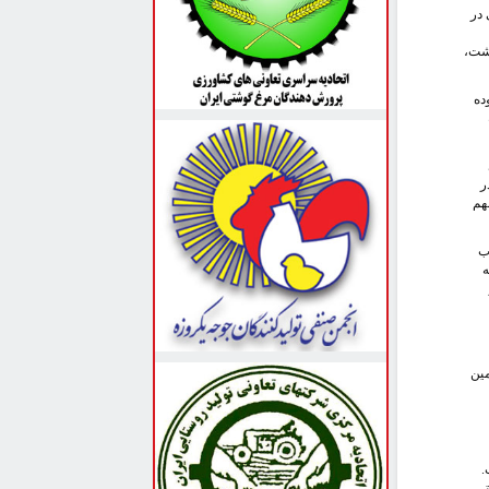
راوانی در
وشت،
ده
در
هم
ب
ه
مین
تا ۲۵ درصد است.
تی