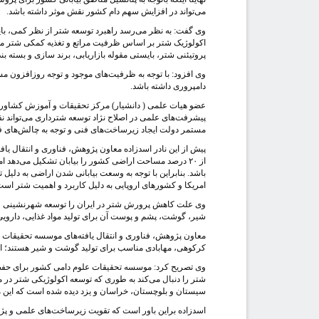
می‌تواند در افزایش سهم دام کشور نقش موثر داشته باشد.
وی گفت: به نظر می‌رسد راهبرد توسعه شتر از نظر کمی، بای
اکولوژیک شتر بر اساس ظرفیت مراتع و تغذیه کمکی شتر می‌
پروتیئنی شتر، بایستی مقوله بازاریابی، برند سازی و بسته 
وی افزود: با توجه به ظرفیت‌‌های موجود و توجه روزافزون 
دامپروری داشته باشد.
عضو هیات علمی ( دانشیار) مرکز تحقیقات و آموزش کشاورزی 
پیشرفت‌های علمی در اصلاح نژاد توسعه شترداری می‌تواند نقش 
مستمر دولت ایجاد زیرساخت‌‌های فنی و توجه به چالش‌‌های 
پیش از این نادر اسدزاده معاون پژوهش، فناوری و انتقال یافت
از ۲۰ درصد مساحت اراضی کشور را بیابان تشکیل می‌دهد 
باشد. بنابراین با توجه به وسعت بیابانی شدن اراضی به دلیل
امریکا و کشورهای اروپایی به دلیل کاربرد و اهمیت شتر است
وی علت کاهش پرورش شتر در ایران را توسعه شهرنشینی و تغ
شیر، گوشت، پشم و پوست آن برای تولید مواد غذایی، دارویی
معاون پژوهش، فناوری و انتقال یافته‌های موسسه تحقیقات 
کرکوهی، مهابادی مناسب برای تولید گوشت و شیر هستند؛ اما
وی تصریح کرد: موسسه تحقیقات علوم دامی کشور برای حفظ
شتر را دنبال می‌کند به طوری که توسعه اکولوژیکی شتر در 
سیستان و بلوچستان، خراسان و یزد دیده شده است که این م
اسدزاده براین باور است که تقویت زیرساخت‌های علمی و پژو