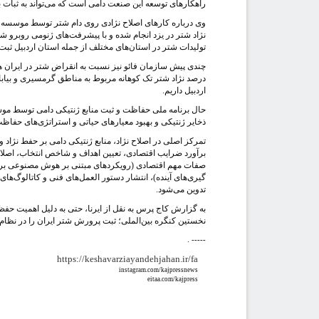
راهکارهای توسعه این صنعت دامی است که می‌تواند به ثبات 
وی درباره کارهای اصلاح نژادی روی دام شتر توسط موسسه ت
نژاد شتر در یزد انجام شده و با پیشرفت‌های ژنومی روبرو ش
تولیدات شتر در استان‌‌های مختلف از جمله استان اردبیل ثبت
اردبیل داریم.
حال برنامه ملی حفاظت و ثبت منابع ژنتیکی دامی توسط مو
ذخایر ژنتیکی و بهبود معیارهای حیاتی و استراتژی‌های حفاظت تنوع ژنتیکی ۱۰ نژاد دام و طیور از جمله شتر که در معر
تمرکز اصلی در اصلاح نژاد، منابع ژنتیکی دامی بر حفط نژاد و 
برآورد ضرایب اقتصادی، تعیین اهداف و شاخص انتخاب، اصلاح
صفات مهم اقتصادی (رویکردهای مبتنی بر هوش مصنوعی برای 
تدوین می‌شود.
به گزارش کاج پرس به نقل از ایرنا، حتی به دلیل اهمیت حف
نخستین کنگره بین‌الملی؛ ثبت پرورش شتر ایران را در نظام میراث
. -----
https://keshavarziayandehjahan.ir/fa
instagram.com/kajpressnews
eitaa.com/kajpress