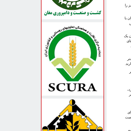
 را
ن با
ش
ن یک
ای
محصولات شتر
ند.
تر
ه استان یزد،
 به اصفهان، ۷ هزار نفر
ای
 فرصت
ه