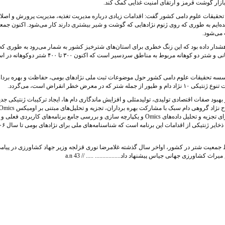
بازار گوشت قرمز و ارتقای امنیت غذایی کمک کند.
حقیقات علوم دامی کشور گفت: اقدامات زیادی درباره مدیریت تغذیه، مدیریت پرورش و اصلا
ده‌ایم به طوری که روی ژنوم نژادهایی که گوشت و شیر بیشتری دارند کار می‌شود. اکنون جمع
 می‌شود.
درصد نژاد شتر تک کوهانه مربوط به مناطق گرمسیری و بیابانی و شتر دو کوهانه مربوط به مناطق سردسیر است که اکنون ۳۰۰ تا 
سسه تحقیقات علوم دامی کشور حول موضوعات ثبت ملی نژادهای بومی، حفاظت و بهره بردار
ض خطر انقراض است، می‌گردد.
بهبود صفات اقتصادی تولیدی، تولیدمثلی و افزایش ماندگاری دام‌ ها، ایجاد ترکیبات ژنتیکی جدی
 نژاد گروهی دام سبک با مشارکت بهره برداران، تجزیه و تحلیل‌های مبتنی بر اومیکس
Omics
تجزیه و تحلیل داده‌‌های
Omics
و یکپارچه‌ سازی و بررسی جامع برنامه‌‌های کاربردی فعلی و 
گیری‌‌های آینده)، انتشار دستور العمل‌‌های فنی و کاتالوگ‌‌های ذخ
ظ جمعیت شتر در کشور، اواخر سال گذشته غلامرضا نوری قزلجه وزیر جهاد کشاورزی در پیامی
 کشاورزی جهانی جیاس پیشنهاد داد................. ..... // 43
a.n