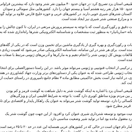
عضو هیات علمی مرکز تحقیقات آموزش کشاورزی و منابع طبیعی استان یزد تصریح کرد: در جهان حدود ۴۰ میلیون نفر شتر وجود دارد که بیشترین ف
کشورهای آفریقایی و آسیایی متمرکز است بنابراین ایران با حدود ۱۵۰ هزار نفر رتبه هشتم آسیا و بیستم جهان را دارد. کشورهایی مثل سومالی و سودان
و پاکستان شترهای شیری خوبی دارند. در کشورهای عربی و حوزه خلیج فارس علاوه بر تولید گ
 و مزارع صنعتی شتر شیری نیز ایجاد شده‌ است.
بت دقیق و رکوردگیری است که با توجه به سیستم پرورش مرتعی در ایران، تا کنون چالش‌ زا بو
ه «ساربانیار» به منظور ثبت مشخصات و شناسنامه الکترونیکی شترها راه‌اندازی شده که به
ات و رکوردگیری و بهره گیری از یادگیری ماشین برای تخمین وزن است که در یکی از گله‌های
 ساغند تا کنون قریب به ۴۵۰ رکورد تهیه شده است. برای هر شتر در این سامانه، شناسنامه الکترونیکی صادر می‌شود که اهمیت زیادی 
ن مطالعات پویش کل ژنومی شتر را انجام دهیم و به مارکرها و آدرس‌های ژنومی مرتبط با صفات م
 شده است.
کیبی از انتخاب فنوتیپی و ژنومی می‌تواند موثر باشد. در این راستا دستورالعملی برای انتخا
انتخاب ژنومی طراحی شده که به عنوان یکی از دستاوردهای برتر وزارت جهاد کشاورزی در هفت
پژوهش دو سال پیش مورد تجلیل قرار گرفته است.به گفته وی، در ادامه نیاز است بخش حاکمیتی مطابق ماده ۳ نظام جامع دامپروری در راستای حمایت از
یت کند.
عی استان یزد با اشاره به اینکه گوشت شتر به دلیل شباهت به گوشت قرمز و کم بودن
ین مردم بویژه مناطق کویری دارد گفت: با توجه به شرایط اقلیمی ایران و ویژگی‌های
سالی را دارد، توسعه تولید گوشت شتر می‌تواند به عنوان یک راهکار پایدار و اقتصادی برای تا
ت قرمز مطرح شود.
ت موجود و توسعه شترداری شیری عنوان کرد و افزود: از این جهت چون گوشت شتر یک
مغفول مانده بود اما در تولید شیر وضعیت مناسبی دارد.
بیطرف ثانی اظهارداشت: آمار شتر ایران تقریبا ۲ درصد کل آمار دام جهان است در حالی که در کشورهای عربی همسایه این عدد در حد ۲۰ 
روش شتر و ظرفیت مراتع بلامعارض و کاهش وابستگی به نهاده‌های دامی، و استفاده از تغذیه دس