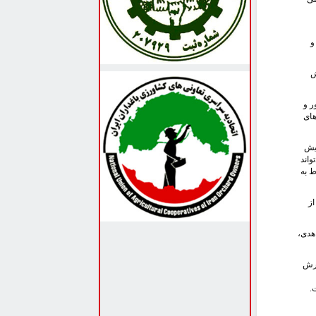
و
ش
ر و
های
بیش
واند
ط به
از
هدی،
ورش
.