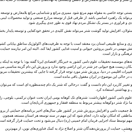
ستی توجه خاصی به مقوله مهم مرتع شود. ممیزی مراتع و شناسایی مراتع بلامعارض و توسعه
تواند یک راهبرد اساسی باشد. از طرفی قبل از توسعه مزارع صنعتی و تولید محصولات لبنی 
بندی و فراوری در بستر یک تشکل مردم نهاد قوی به طور جدی پیگیری شود.
مسئولان، افزایش تولید گوشت شتر می‌تواند نقش کلیدی در تحقق خودکفایی و توسعه پایدار بخ
و منابع طبیعی استان یزد معتقد است با توجه به ظرفیت‌‌های اکولوژیک مناطق بیابانی کشو
مهمی در تامین پروتئین حیوانی و امنیت غذایی کشور ایفا کند، البته این امر نیازمند حمایت‌‌
فرهنگی و بازار است.
ه‌های موسسه تحقیقات علوم دامی کشور به خبرنگار اقتصادی ایرنا گفته بود؛ با توجه به اینکه 
امکان زیست هیچ حیوانی جز شتر در این اراضی وجود ندارد و پرورش این دام گزینه مناسبی می‌ت
 تغییرات اقلیمی در دنیا، پرورش شتر مورد توجه قرار گرفته تا جایی که بیشترین تحقیقات مربو
 در حالی این موضوع در ایران مغفول باقی مانده است.
ییر کاربرد این دام دانست و گفت: درحالی که شتر یک دام چندمنظوره ای است که می‌توان 
 و بهداشتی استفاده کرد.
علوم دامی کشور اظهارداشت: شترهای تک کوهانه بومی ایران تحت عنوان ترکمنی، بلوچی، زا
 نژاد شتر دوکوهانه بیشتر مربوط به منطقه قفقاز و جمهوری آذربایجان است.
 جمعیت دامی و افزایش پرورش شتر در کشور طی سال‌های اخیر برنامه‌های حمایتی از پر
مناطقی که امکان تولید دارد، انجام شود که این مهم در سند توسعه هر استان مستعد همچون
هم توسط ستاد اجرایی فرمان امام خمینی (ره) دنبال می‌شود و تحت حمایت قرار گرفته است
هشی، حمایت از پرورش‌دهندگان شتر و اصلاح نژاد به کمک فناوری‌های نوین، از مهم‌ترین