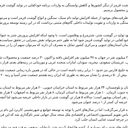
وشت قرمز از دیگر کشورها و کاهش وابستگی به واردات برنامه خودکفایی در تولید گوشت قرمز
 این محصول برسیم.
رفیت‌های موجود از جمله افزایش تولید دام سبک، سنگین و انواع گوشت قرمز است و می‌توا
تگی به واردات و تقویت تولیدات داخلی گام‌های مثبتی برداشت که در این زمینه توسعه پرور
تولید در گوشت شتر، شترمرغ و بوقلمون است، با وجود اینکه افزایش پرورش شتر به عنوا
 به خودکفایی در تولید گوشت قرمز شود اما به طور حتم می‌تواند نقش بسزایی در تحقق سیاست‌ه
مان استان‌های جنوبی و مرکزی کشور تمایل به مصرف آن دارند که می‌توان سهم آن را در سبد
طبق گزارش‌های موجود در ۲۰ سال گذشته جمعیت شتر از ۲۷ میلیون نفر در چهان به ۴۷ میلیون نفر افزایش یافته و اکنون ۳۰ درصد جمعیت و 
عربستان سعودی، نیجریه، سودان، امارات متحده عربی و موریتانی در رتبه‌های بعدی قرار دار
همچنین پرورش شتر در ۱۰۰ سال گذشته در کشورهای حاشیه خلیج فارس نیز حدود ۱۰ برابر رشد داشته است در حالی که در همین بازه زمانی جمعیت ش
ایران از حدود ۵۰۰ هزار نفر به ۲۳۴ هزار نفر رسیده که کاهش بیش از ۵۰ درصدی را نشان می‌دهد به طوری که ایران رتبه هشتم جمعیت شتر آسیا و رتبه ۲۰
طبق آمارها ۷۴ هزار نفر جمعیت شتر مربوط به استان سیستان و بلوچستان، ۳۴ هزار نفر مربوط به استان خراسان جنوبی، ۲۰ هزار نفر مربوط ب
۱۸ هزار نفر مربوط به استان هرمزگان، ۱۷ هزار نفر مربوط به جنوب کرمان، ۱۰ هزار نفر مربوط به استان کرمان، ۸ هزار نفر مربوط
مربوط به خوزستان، ۵ هزار نفر مربوط به استان قم و ۴ هزار نفر استان بوشهر است؛ سالانه ۵ هزار تن گوشت شتر در بازار داخلی عرضه می‌شود اما آنچه
۱ درصد عنوان می‌شود.
رار می‌گرفت؛ اما در سال‌های اخیر با توجه به توسعه جوامع و شهرنشینی کاربرد این دام بر
ذکور منسوخ شده است تاجایی که در سال ۲۰۲۴ براساس تقویم کمیسیون اجتماعی و اقتصادی ملل متحد سال جهانی شتر نام‌گذاری شد که این
 در چرخه امنیت غذایی انسان جلب کرد.
لش‌های جدی برای بسیاری از کشورها ایجاد کرده، شتر با توانایی منحصر به فرد خود می‌تواند ب