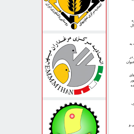
ه
ی و حوزه خلیج فارس که جمعیت شتر افزایشی است، ایران طی ۶۰ سال
ه به
در
نوان
های
ور
ده
،
ی و