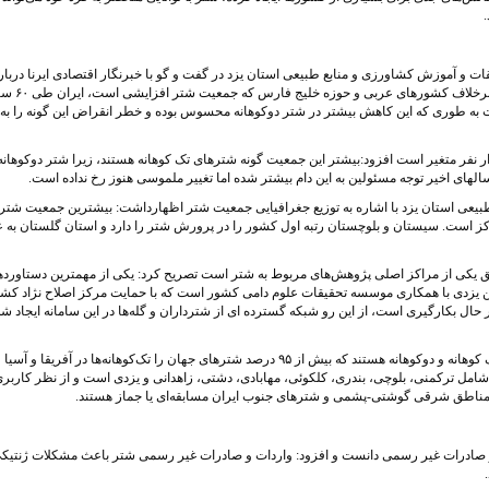
 و آموزش کشاورزی و منابع طبیعی استان یزد در گفت و گو با خبرنگار اقتصادی ایرنا دربار
اقدامات اصلاح نژادی و چالش‌های شترداری در کشور گفت: برخلاف کشورهای عرب
ه طوری که این کاهش بیشتر در شتر دوکوهانه محسوس بوده و خطر انقراض این گونه را به
بیان اینکه آمار جمعیت شتر در ایران بین ۱۵۰ تا ۲۲۰ هزار نفر متغیر است افزود:بیشتر این جمعیت گونه شترهای تک کوهانه هستند، زیرا شتر دوکوهان
ی اخیر توجه مسئولین به این دام بیشتر شده اما تغییر ملموسی هنوز رخ نداده است.
عی استان یزد با اشاره به توزیع جغرافیایی جمعیت شتر اظهارداشت: بیشترین جمعیت شتر 
ز است. سیستان و بلوچستان رتبه اول کشور را در پرورش شتر را دارد و استان گلستان به ع
 بافق یکی از مراکز اصلی پژوهش‌‌های مربوط به شتر است تصریح کرد: یکی از مهمترین دستاورد
ن یزدی با همکاری موسسه تحقیقات علوم دامی کشور است که با حمایت مرکز اصلاح نژاد کش
حال بکارگیری است، از این رو شبکه گسترده ای از شترداران و گله‌ها در این سامانه ایجاد ش
بیطرف ثانی گفت: شترهای ایران به طور عمده از دو گونه تک‌ کوهانه و دوکوهانه هستند که بیش از ۹۵ درصد شترهای جهان را تک‌کوهانه‌‌ها در آفریقا و آسیا
ه شامل ترکمنی، بلوچی، بندری، کلکوئی، مهابادی، دشتی، زاهدانی و یزدی است و از نظر کاربری
اطق شرقی گوشتی-پشمی و شترهای جنوب ایران مسابقه‌ای یا جماز هستند.
و صادرات غیر رسمی دانست و افزود: واردات و صادرات غیر رسمی شتر باعث مشکلات ژنتیک