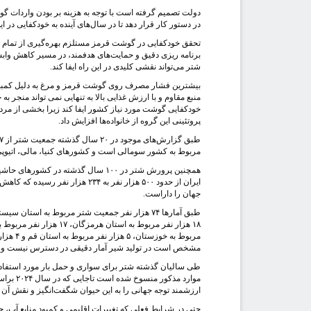
دولت تصمیم گرفته است با توجه به هزینه بر بودن واردات گ
در دستور کار قرار دهد تا در سال‌های آینده به خودکفایی در
تحقق خودکفایی در گوشت قرمز مستلزم بهره‌گیری از تمام ظ
برنامه ریزی دقیق و حمایت‌های هدفمند، در مسیر کاهش وابس
شتر می‌تواند نقشی کلیدی در این راه ایفا کند.
بیشترین فشار مصرف روی گوشت قرمز و مرغ به دلیل کمبود 
منبع مقاوم و با ارزش غذایی بالا به تنهایی نمی تواند منجر
خودکفایی گوشت مورد نیاز کشور ایفا کند زیرا بخشی از مرد
پروتئینی این گروه از خانواده‌ها افزایش داد.
مربوط به کشور سومالی است و کشورهای کنیا، مالی، اتیوپی، 
جهان را داراست.
مشخص است در تولید شیر آمار دقیقی در دسترس نیست و عرضه آن کمتر از 
طی سالیان گذشته شتر برای سواری و حمل بار مورد استفاده ق
موارد م
ارزشمند توجه جهانی را به این حیوان شگفت‌انگیز و نقش آن
حتی در شرایط فعلی که تغییرات اقلیمی و کمبود منابع آب، چا