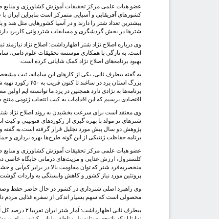
بیشترین تعداد شتر را دارند و در آسیا کشورهایی مثل هند 
شترها در بخش گردشگری و مسابقات شتردوانی کاربرد دارند
وی درباره اصلاح نژاد شتر اظهارداشت: اصلاح نژاد نیازمند ث
است. به تازگی با همکاری موسسه تحقیقات علوم دامی، سامان
بهبود برنامه‌های اصلاح نژاد کمک شایانی کرده است.
به گفته بیطرف ثانی، یکی از کارهای این سامانه، ثبت مشخص
بزرگ استان یزد در
برنامه‌ها به نژادی دارد همچنین در یزد ما توانسته ایم اولی
اقتصادی برسیم که این اقدامات به کیت انتخاب ژنومی منتج
وی معتقد است برای سرعت بخشیدن به روند اصلاح نژاد شتر تر
شترهای نر مولد با بهره گیری از رکوردهای فنوتیپی و کیت 
برنامه حفاظت ژنتیکی از این گونه طرح‌ها بهره برداری و حما
عضو هیات علمی مرکز تحقیقات آموزش کشاورزی و منابع طبی
کلسترول، ارزش غذایی و مزیت‌های درمانی جایگاه خاصی در ب
منحصربه‌فرد شتر که توان مقاومت بالا در برابر کم‌آبی و خشک
پروتئین مورد نیاز کشور و کاهش وابستگی به واردات گوش
وی راهبرد اصلی شترداری در کشور در حال حاضر حفظ وضعی
محصولی است که سهم بسیار اندکی از سفره غذایی مردم دارد 
نهایتا اینکه باتوجه به پتانسیل مناطق بیابانی کشور برای پ