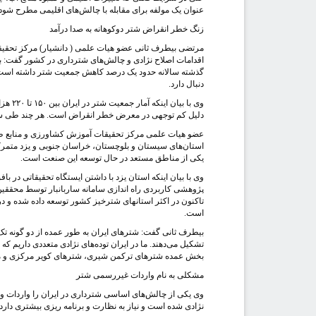
عنوان یک مولفه برای مقابله با چالش‌های اقلیمی مطرح شود.
زنگ خطر انقراض شتر دوکوهانه به صدا درآمد
مرتضی بیطرف ثانی عضو هیات علمی ( دانشیار) مرکز تحقیقات
گذشته سالانه حدود یک درصد کاهش جمعیت شتر داشته است ب
دنبال دارد.
وی با 
دلیل کم توجهی در معرض خطر انقراض است. هر چند طی سالها
عضو هیات علمی مرکز تحقیقات آموزش کشاورزی و منابع طبی
استان‌‌های سیستان و بلوچستان، خراسان جنوبی و یزد متمرک
یکی از مناطق مستعد در حال توسعه این صنعت است.
وی با بیان اینکه استان یزد با داشتن ایستگاه تحقیقاتی در
پژوهشی کاربردی راه اندازی سامانه ساربانبار توسط محققی
تاکنون در اکثر استانهای شترخیز کشور توسعه داده شده و در 
است.
تشکیل می‌دهند. ما در ایران توده‌های نژادی متعددی داریم ک
بخش عمده شترهای ترکمن شیری، شترهای کویر مرکزی و من
مشکلی به نام واردات غیررسمی شتر
وی یکی از چالش‌های اساسی شترداری در ایران را واردات 
نژادی شده است و نیاز به نظارت و برنامه‌ ریزی بیشتری دارد.