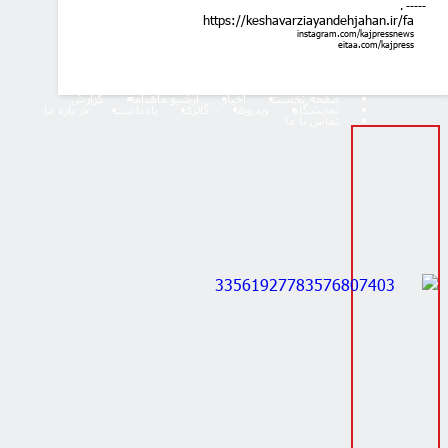
. -----
https://keshavarziayandehjahan.ir/fa
instagram.com/kajpressnews
eitaa.com/kajpress
صفحه نخست
اخبار
آرشیو ماهنامه
گزارش
نمایشگاه
ویدیوها
گالری
یادداشت
در باره ما
تماس با ما