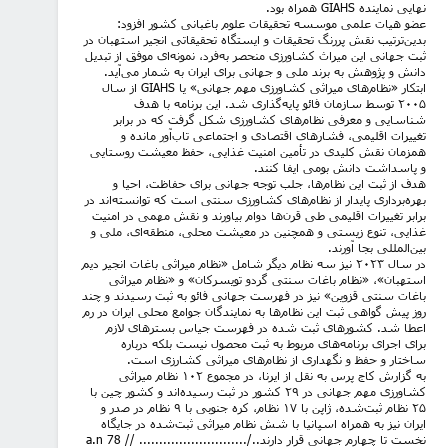
نهایی نماینده
GIAHS
همراه بود.
عضو هیات علمی موسسه تحقیقات علوم باغبانی کشور افزود:
بدین‌ترتیب نقش پررنگ تحقیقات و ایستگاه تحقیقاتی انجیر استهبان در
ثبت جهانی این میراث کشاورزی منحصر به‌فرد، نمونه‌ای موفق از تبدیل
دانش و پژوهش به برند ملی و جهانی برای ایران به شمار می‌آید.
ابتکار «نظام‌های میراثی کشاورزی مهم جهانی» یا
GIAHS
از سال
۲۰۰۵ توسط سازمان فائو پایه‌گذاری شد. این برنامه با هدف
شناسایی و معرفی نظام‌های کشاورزی‌ شکل گرفت که در برابر
تغییرات اقلیمی، فشارهای اقتصادی و اجتماعی تاب‌آور مانده و
همزمان نقش کلیدی در تأمین امنیت غذایی، حفظ معیشت روستایی
و پاسداشت دانش بومی ایفا کنند.
هدف از ثبت این نظام‌ها، جلب توجه جهانی برای حفاظت، احیا و
بهره‌برداری پایدار از نظام‌های کشاورزی سنتی است که توانسته‌اند در
برابر تغییرات اقلیمی طی قرن‌ها دوام بیاورند و نقش مهمی در امنیت
غذایی، تنوع زیستی و همچنین در معیشت محلی، منطقه‌ای، ملی و
بین‌المللی بجا آورند.
در سال ۲۰۲۳ نیز سه نظام دیگر شامل «نظام میراثی باغات انجیر دیم
استهبان»، «نظام باغات سنتی گردو تویسرکان» و «نظام میراثی
باغات سنتی قزوین» نیز در فهرست جهانی فائو به ثبت رسیدند و چند
روز پیش گواهی ثبت این نظام‌ها به نمایندگان جوامع محلی ایران در رم
اعطا شد. کشورهای ثبت شده در فهرست جیاس بسترهای لازم
برای اجرای برنامه‌‌های مربوط به ثبت محصول نیست بلکه درباره
ساختار و حفظ و نگهداری از نظام‌های میراثی کشارزی است.
به گزارش کاج پرس به نقل از ایرنا، در مجموع ۱۰۲ نظام میراثی
کشاورزی مهم جهانی در ۲۹ کشور در ثبت رسیده‌اند و کشور چین با
۲۵ نظام ثبت‌شده، ژاپن با ۱۷ نظام، کره جنوبی با ۹ نظام در صدر و
ایران نیز به همراه اسپانیا با شش نظام میراثی ثبت‌شده در جایگاه
نخست تا چهارم جهانی قرار دارند../........................... // 78
a.n