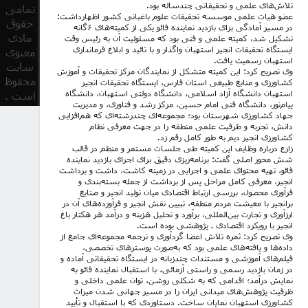
تلاش‌های علمی و تحقیقاتی چندساله بود.
تمامی
عضو هیات علمی موسسه تحقیقات علوم باغبانی کشور اظهارداشت:
حقوق
در مسیر آمادگی برای بازدید نماینده فائو یکی از کمیته‌های ۶گانه
مادی
تشکیل شد، کمیته علمی و فنی بود که مسئولیت آن به رئیس وقت
ایستگاه تحقیقات انجیر استهبان واگذار و با تائید و ابلاغ فرمانداری
معنوی
استهبان رسمیت یافت.
سایت
وی تصریح کرد: این کمیته متشکل از نمایندگان مرکز تحقیقات و آموزش
محفوظ
کشاورزی و منابع طبیعی استان فارس، ایستگاه تحقیقات انجیر
استهبان دانشگاه آزاد اسلامی، دانشگاه دولتی استهبان، دانشگاه
است .
پیام‌نور، دانشگاه فنی امام حسین، مرکز رشد و فناوری، و مدیریت
جهاد کشاورزی شهرستان بود؛ مجموعه‌ای چندرشته‌ای که هم‌افزایی
دانش، تجربه و ظرفیت علمی منطقه را در جهت معرفی نظام
کشاورزی انجیر دیم به طور کامل رقم زد.
زارع درباره وظایف این کمیته طی جلسات مستمر و منظم در قالب
شش محور اصلی گفت: برنامه‌ریزی دقیق برای اجرای بازدید نماینده
فائو، تهیه محتوای علمی و اجرایی در زمینه کاشت، داشت و برداشت
انجیر، معرفی کامل مراحل پس از برداشت از جمله بسته‌بندی و
فرآوری محصول، بررسی ارتباط اقتصادی میان تولید انجیر و صنایع
برانجیر با معیشت مردم منطقه، تبیین نقش انجیر و فرآورده‌های آن در
ارزآوری و تجارت بین‌المللی، برآورد و تحلیل هزینه و درآمد هر هکتار باغ
انجیر با رویکرد اقتصادی ـ پژوهشی بوده است.
وی تصریح کرد: ثمره تلاش اعضا گردآوری و ترجمه‌ مجموعه‌ای جامع از
داده‌ها و یافته‌های علمی بود که به‌صورت پوسترهای تخصصی،
فیلم‌های آموزشی و مستندات چندزبانه در ایستگاه تحقیقاتی آماده و
در زمان بازدید رسمی و راستی آزمائی، با استقبال نماینده فائو به
نمایش درآمد؛ اقدامی که به شکلی روشن، توان علمی داخلی و
ظرفیت پژوهش‌های میدانی ایران را در مسیر جهانی شدن میراث
کشاورزی استهبان نمایان ساخت. دستاوردی که با استقبال و تأیید