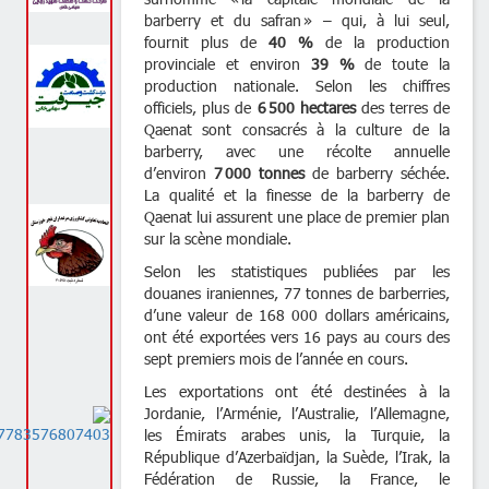
barberry et du safran » – qui, à lui s
fournit plus de
40 %
de la product
provinciale et environ
39 %
de toute
production nationale. Selon les chif
officiels, plus de
6 500 hectares
des terre
Qaenat sont consacrés à la culture d
barberry, avec une récolte annue
d’environ
7 000 tonnes
de barberry séc
La qualité et la finesse de la barberr
Qaenat lui assurent une place de premier 
sur la scène mondiale.
Selon les statistiques publiées par
douanes iraniennes, 77 tonnes de barberr
d’une valeur de 168 000 dollars américa
ont été exportées vers 16 pays au cours
sept premiers mois de l’année en cours.
Les exportations ont été destinées 
Jordanie, l’Arménie, l’Australie, l’Allema
les Émirats arabes unis, la Turquie
République d’Azerbaïdjan, la Suède, l’Irak
Fédération de Russie, la France,