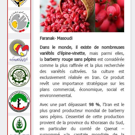
Faranak- Masoudi
Dans le monde, il existe de nombreu
variétés d’épine-vinette
, mais parmi el
la
barberry rouge sans pépins
est consid
comme la plus raffinée et la plus recher
des variétés cultivées. Sa culture 
exclusivement réalisée en Iran. Ce pro
revêt une importance stratégique sur
plans commercial, économique, socia
environnemental.
Avec une part dépassant
98 %
, l’Iran e
plus grand producteur mondial de barb
sans pépins. L’essentiel de cette produc
provient de la province du Khorasan du 
en particulier du comté de Qaena
surnommé « la capitale mondiale de