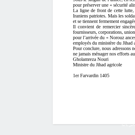
pour préserver une « sécurité ali
La ligne de front de cette lutte
Iraniens patriotes. Mais les solda
et se tiennent fermement engagés 
Il convient de remercier sincèr
fournisseurs, corporations, union
pour l’arrivée du « Norouz ancest
employés du ministère du Jihad ag
Pour conclure, nous adressons nos
ne jamais ménager nos efforts au s
Gholamreza Nouri
Ministre du Jihad agricole
1er Farvardin 1405
اس با ما