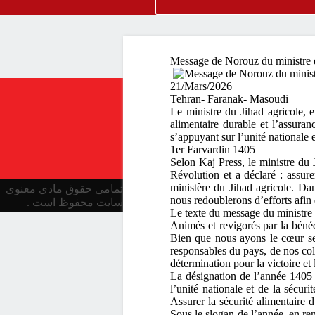
Message de Norouz du ministre du
21/Mars/2026
Tehran- Faranak- Masoudi
Le ministre du Jihad agricole, e
alimentaire durable et l’assura
s’appuyant sur l’unité nationale e
1er Farvardin 1405
Selon Kaj Press, le ministre du
Révolution et a déclaré : assure
ministère du Jihad agricole. Dan
تمامی حقوق مادی معنوی
nous redoublerons d’efforts afin 
سایت محفوظ است .
Le texte du message du ministre d
Animés et revigorés par la béné
Bien que nous ayons le cœur ser
responsables du pays, de nos co
détermination pour la victoire et 
La désignation de l’année 1405
l’unité nationale et de la sécur
Assurer la sécurité alimentaire d
Sous le slogan de l’année, en ren