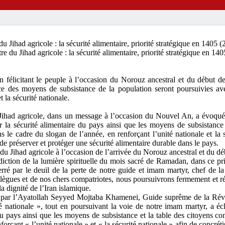
 Jihad agricole : la sécurité alimentaire, priorité stratégique en 1405 
n félicitant le peuple à l’occasion du Norouz ancestral et du début d
nce des moyens de subsistance de la population seront poursuivies av
t la sécurité nationale.
 Jihad agricole, dans un message à l’occasion du Nouvel An, a évoqué
r la sécurité alimentaire du pays ainsi que les moyens de subsistance e
s le cadre du slogan de l’année, en renforçant l’unité nationale et la 
de préserver et protéger une sécurité alimentaire durable dans le pays.
u Jihad agricole à l’occasion de l’arrivée du Norouz ancestral et du déb
diction de la lumière spirituelle du mois sacré de Ramadan, dans ce p
ré par le deuil de la perte de notre guide et imam martyr, chef de l
llègues et de nos chers compatriotes, nous poursuivrons fermement et 
la dignité de l’Iran islamique.
 par l’Ayatollah Seyyed Mojtaba Khamenei, Guide suprême de la Révol
ité nationale », tout en poursuivant la voie de notre imam martyr, a é
u pays ainsi que les moyens de subsistance et la table des citoyens con
forçant « l’unité nationale » et « la sécurité nationale » afin de concré