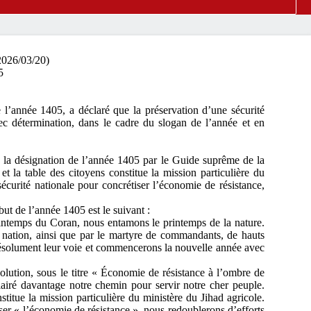
(2026/03/20)
e l’année 1405, a déclaré que la préservation d’une sécurité
ec détermination, dans le cadre du slogan de l’année et en
 la désignation de l’année 1405 par le Guide suprême de la
t la table des citoyens constitue la mission particulière du
sécurité nationale pour concrétiser l’économie de résistance,
ut de l’année 1405 est le suivant :
rintemps du Coran, nous entamons le printemps de la nature.
a nation, ainsi que par le martyre de commandants, de hauts
résolument leur voie et commencerons la nouvelle année avec
ution, sous le titre « Économie de résistance à l’ombre de
clairé davantage notre chemin pour servir notre cher peuple.
stitue la mission particulière du ministère du Jihad agricole.
tiser « l’économie de résistance », nous redoublerons d’efforts