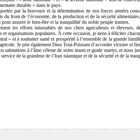
mentaire durable » dans le pays.
, portée par la bravoure et la détermination de nos forces armées coura
ts du front de l’économie, de la production et de la sécurité alimentaire, 
pour assurer le bien‑être et la tranquillité du noble peuple iranien.
ement les efforts inlassables de nos chers agriculteurs et éleveurs, 
s et organisations populaires. À cette occasion, je tiens à féliciter c
ral » et à souhaiter santé et prospérité à l’ensemble de la grande famill
ricole. Je prie également Dieu Tout‑Puissant d’accorder victoire et fierté
 salutations à l’âme céleste de notre imam et guide martyr, et nous jur
ervice de la grandeur de l’Iran islamique et de la sécurité et de la tranq
ماهنامه
گزارش
نمایشگاه
ویدیوها
گالری
یادداشت
در باره ما
تم