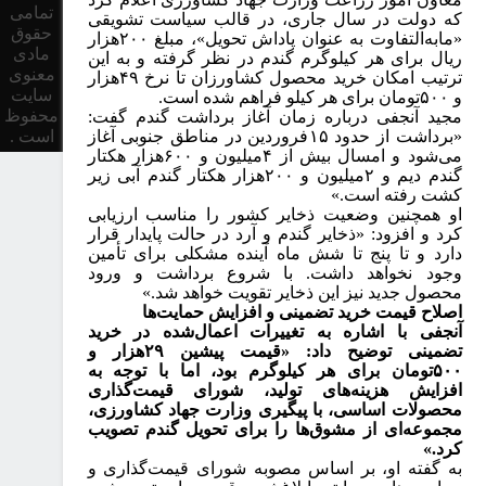
تمامی
که دولت در سال جاری، در قالب سیاست تشویقی
حقوق
«مابه‌التفاوت به عنوان پاداش تحویل»، مبلغ
۲۰۰
هزار
مادی
ریال برای هر کیلوگرم گندم در نظر گرفته و به این
معنوی
ترتیب امکان خرید محصول کشاورزان تا نرخ
۴۹
هزار
سایت
و
۵۰۰
تومان برای هر کیلو فراهم شده است
.
محفوظ
مجید آنجفی درباره زمان آغاز برداشت گندم گفت:
«برداشت از حدود
۱۵
فروردین در مناطق جنوبی آغاز
است .
می‌شود و امسال بیش از
۴
میلیون و
۶۰۰
هزار هکتار
گندم دیم و
۲
میلیون و
۲۰۰
هزار هکتار گندم آبی زیر
کشت رفته است.»
او همچنین وضعیت ذخایر کشور را مناسب ارزیابی
کرد و افزود: «ذخایر گندم و آرد در حالت پایدار قرار
دارد و تا پنج تا شش ماه آینده مشکلی برای تأمین
وجود نخواهد داشت. با شروع برداشت و ورود
محصول جدید نیز این ذخایر تقویت خواهد شد.»
اصلاح قیمت خرید تضمینی و افزایش حمایت‌ها
آنجفی با اشاره به تغییرات اعمال‌شده در خرید
تضمینی توضیح داد: «قیمت پیشین
۲۹
هزار و
۵۰۰
تومان برای هر کیلوگرم بود، اما با توجه به
افزایش هزینه‌های تولید، شورای قیمت‌گذاری
محصولات اساسی، با پیگیری وزارت جهاد کشاورزی،
مجموعه‌ای از مشوق‌ها را برای تحویل گندم تصویب
کرد.»
به گفته او، بر اساس مصوبه شورای قیمت‌گذاری و