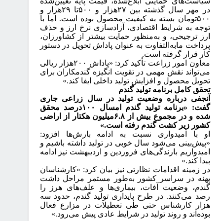
سیاست‌های حمایتی ابلاغ‌شده، قیمت پایه تعیین‌شده
در مهر سال گذشته بین
۲۷
هزار و
۵۰۰
تا
۲۹
هزار و
۵۰۰
تومان بسته به کیفیت محصول بوده است. اما با
توجه به شرایط اقتصادی، آزادسازی نرخ ارز و حذف
ارز ترجیحی، و به‌منظور حمایت بیشتر از کشاورزان،
پرداخت مابه‌التفاوت به عنوان پاداش تحویل در دستور
کار قرار گرفته است
.
معاون امور زراعت تأکید کرد: «پاداش
۲۰۰
هزار ریالی
می‌تواند نقش مهمی در تقویت انگیزه گندمکاران برای
تحویل محصول و افزایش تولید داخلی ایفا کند
.»
تحقق کامل برنامه تولید گندم
آنجفی درباره وضعیت تولید در سال زراعی جاری
گفت: «برنامه تولید گندم امسال
۱۰۰
درصد محقق
شده و در مجموع بیش از
۶.۸
میلیون هکتار از اراضی
کشور زیر کشت گندم رفته است.»
او با امیدواری نسبت به ادامه بارش‌ها افزود:
«پیش‌بینی می‌شود سال خوبی در تولید داشته باشیم و
امیدواریم بارندگی‌های فروردین و اردیبهشت نیز ادامه
پیدا کند.»
در زمینه اقدامات نظارتی نیز بیان کرد: «کارشناسان
پهنه در سراسر کشور به‌طور مستمر مراحل داشت
گندم، وضعیت آفات، بیماری‌ها و علف‌های هرز را
رصد می‌کنند. در طرح پایداری تولید گندم، حدود سه
هزار کارشناس حتی طی تعطیلات در مزارع فعال
بوده‌اند و روند تولید در شرایط عادی پیش می‌رود.»