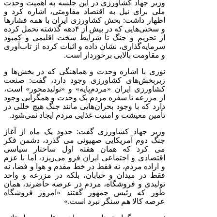
وزیر جهاد کشاورزی در این جلسه به اهمیت وحدت
ملی برای نیل به اقتصاد مقاومتی، اشاره کرد و
اظهار داشت: بخش کشاورزی ایران با همه فشارها
و سختی‌هایی که در بیش از
۴
دهه گذشته تحمل کرده
از تحریم و جنگ تا شرایط سخت اقلیمی و کمبود
سرمایه‌گذاری، نشان داده و اثبات کرده از تاب‌آوری
و مقاومت بالایی برخوردار است
.
نوری با اشاره وحدت و هماهنگی که در بخش‌ها و
زیربخش‌های کشاورزی وجود دارد، گفت: صنعت
کشاورزی ایران «مردم‌پایه» و «تولید‌محور» است،
از مزرعه تا سفره مردم یک وحدت و همگرایی وجود
دارد که با وجود بحران‌هایی مانند جنگ هیچ خللی در
تأمین معیشت و امنیت غذایی مردم ایجاد نمی‌شود
.
وزیر جهاد کشاورزی گفت: حدود یک ماه از آغاز
جنگ دوم آمریکایی صهیونی می گذرد، دشمن فکر
می کرد که همان هفته اول ساختار سیاسی
اقتصادی و اجتماعی ایران فرو می‌ریزد، اما با عزم
و اراده مردم، نه فقط در خط مقدم و هوا و فضا، نه
فقط در میدان و خیابان، بلکه در مزرعه و واحد
تولیدی و فروشگاه، مردم در عرصه حاضرند، همان
طور که رئیس جمهور گفتند «امروز فروشگاه
عرصه کالا هم سنگر نبرد است.»