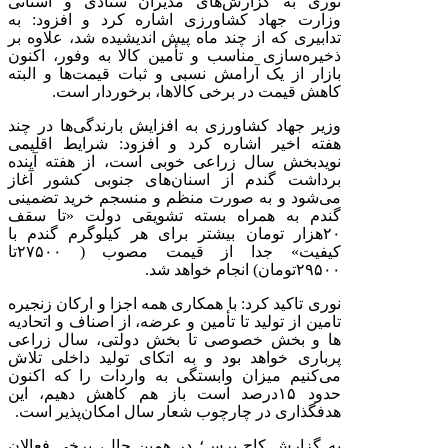
نوری به گزارش‌های مدیران ستادی و استانی
وزارت جهاد کشاورزی اشاره کرد و افزود: به
تدابیری که از چند ماه پیش اندیشیده شد، علاوه بر
ذخیره‌سازی مناسب و تأمین کالا به وفور، اکنون
بازار از یک آرامش نسبی و ثبات قیمت‌ها و البته
کاهش قیمت در برخی کالاها، برخوردار است
.
وزیر جهاد کشاورزی به افزایش بارندگی‌ها در چند
هفته اخیر اشاره کرد و افزود: شرایط اقلیمی
نویدبخش سال زراعی خوبی است، از هفته آینده
برداشت گندم از اسنان‌های جنوبی کشور آغاز
می‌شود و به صورت منظم و منسجم خرید تضمینی
گندم به همراه بسته تشویقی دولت «تا سقف
۲۰
هزار تومان بیشتر برای هر کیلوگرم گندم با
کیفیت» جدا از قیمت مصوب (
۲۷۵۰۰
تا
۲۹۵۰۰
تومان) انجام خواهد شد
.
نوری تاکید کرد: با همکاری همه اجزا و ارکان زنجیره
تامین از تولید تا تأمین و عرضه، از اصناف و اتحادیه
ها و بخش خصوصی تا بخش دولتی، سال زراعی
پرباری خواهد بود و به اتکای تولید داخلی تلاش
می‌کنیم میزان وابستگی به واردات را که اکنون
حدود
۱۵
درصد است باز هم کاهش دهیم، این
هدفگذاری در چارچوب شعار سال امکان‌پذیر است
.
به گزارش کاج پرس؛ در همین حال، برخی فعالان