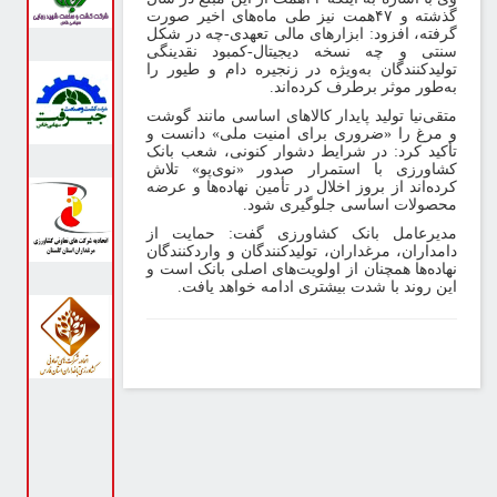
ذشته و
۴۷
همت نیز طی ماه‌های اخیر صورت
رفته، افزود: ابزارهای مالی تعهدی
-
چه در شکل
نتی و چه نسخه دیجیتال
-
کمبود نقدینگی
ولیدکنندگان به‌ویژه در زنجیره دام و طیور را
ه‌طور موثر برطرف کرده‌اند
.
تقی‌نیا تولید پایدار کالاهای اساسی مانند گوشت
 مرغ را «ضروری برای امنیت ملی» دانست و
أکید کرد: در شرایط دشوار کنونی، شعب بانک
شاورزی با استمرار صدور «نوی‌پو» تلاش
رده‌اند از بروز اخلال در تأمین نهاده‌ها و عرضه
حصولات اساسی جلوگیری شود
.
دیرعامل بانک کشاورزی گفت: حمایت از
امداران، مرغداران، تولیدکنندگان و واردکنندگان
هاده‌ها همچنان از اولویت‌های اصلی بانک است و
ین روند با شدت بیشتری ادامه خواهد یافت
.