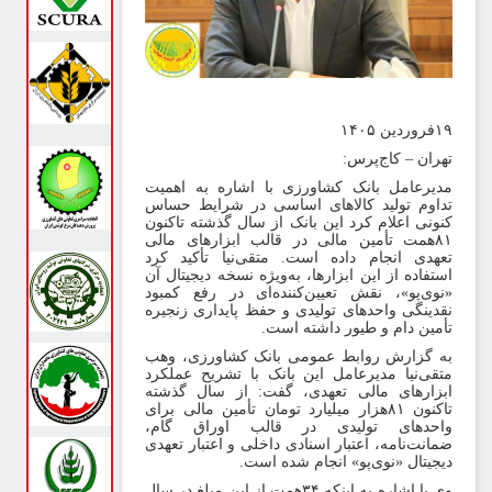
۱
فروردین
۱۴۰۵
هران
–
کاج‌پرس:
دیرعامل بانک کشاورزی با اشاره به اهمیت
داوم تولید کالاهای اساسی در شرایط حساس
نونی اعلام کرد این بانک از سال گذشته تاکنون
۸
همت تأمین مالی در قالب ابزارهای مالی
عهدی انجام داده است. متقی‌نیا تأکید کرد
ستفاده از این ابزارها، به‌ویژه نسخه دیجیتال آن
نوی‌پو»، نقش تعیین‌کننده‌ای در رفع کمبود
قدینگی واحدهای تولیدی و حفظ پایداری زنجیره
أمین دام و طیور داشته است
.
ه گزارش روابط عمومی بانک کشاورزی، وهب
تقی‌نیا مدیرعامل این بانک با تشریح عملکرد
بزارهای مالی تعهدی، گفت: از سال گذشته
اکنون
۸۱
هزار میلیارد تومان تأمین مالی برای
احدهای تولیدی در قالب اوراق گام،
مانت‌نامه، اعتبار اسنادی داخلی و اعتبار تعهدی
یجیتال «نوی‌پو» انجام شده است
.
ی با اشاره به اینکه
۳۴
همت از این مبلغ در سال