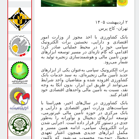
دیبهشت ۱۴۰۵
هران- کاج پرس
انک کشاورزی با اخذ مجوز از وزارت امور
قتصادی و دارایی، نخستین برات الکترونیک
پامی خود را در محیط عملیاتی صادر کرد؛
قدامی که گام تازه‌ای در مسیر توسعه ابزارهای
وین تأمین مالی و هوشمندسازی زنجیره تولید به
مار می‌رود
.
رات الکترونیک سپامی به‌عنوان یکی از ابزارهای
دید تأمین مالی زنجیره‌ای، به سبد خدمات بانک
شاورزی افزوده شده و متقاضیان واجد شرایط
ی‌توانند از طریق این ابزار، بدون اتکا به وجه
قد، نسبت به تأمین مالی واحدهای اقتصادی خود
قدام کنند
.
انک کشاورزی در سال‌های اخیر، هم‌راستا با
یاست‌های وزارت امور اقتصادی و دارایی و
انک مرکزی در حوزه تأمین مالی غیرتورمی،
وسعه ابزارهای دیجیتال و نوآورانه را به‌طور
دی در دستور کار قرار داده است. اجرایی شدن
رات الکترونیک سپامی، ادامه همین مسیر و
کمل ابزارهای جدیدی همچون اعتبار تعهدی
یجیتال «نوی‌پو» محسوب می‌شود که تاکنون