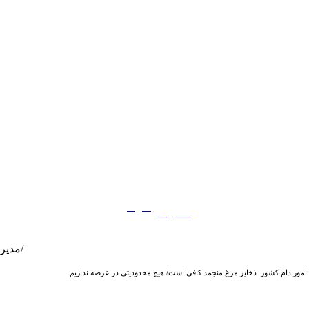
فارسی
English
|
مدیرعامل شرکت پشتیبانی امور دام کشور: ذخایر مرغ منجمد کافی است/