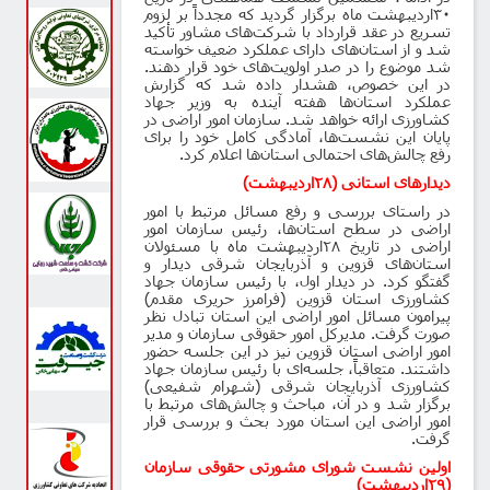
۳۰
اردیبهشت ماه برگزار گردید که مجدداً بر لزوم
تسریع در عقد قرارداد با شرکت‌های مشاور تأکید
شد و از استان‌های دارای عملکرد ضعیف خواسته
شد موضوع را در صدر اولویت‌های خود قرار دهند.
در این خصوص، هشدار داده شد که گزارش
عملکرد استان‌ها هفته آینده به وزیر جهاد
کشاورزی ارائه خواهد شد. سازمان امور اراضی در
پایان این نشست‌ها، آمادگی کامل خود را برای
رفع چالش‌های احتمالی استان‌ها اعلام کرد
.
دیدارهای استانی (
۲۸
اردیبهشت)
در راستای بررسی و رفع مسائل مرتبط با امور
اراضی در سطح استان‌ها، رئیس سازمان امور
اراضی در تاریخ
۲۸
اردیبهشت ماه با مسئولان
استان‌های قزوین و آذربایجان شرقی دیدار و
گفتگو کرد. در دیدار اول، با رئیس سازمان جهاد
کشاورزی استان قزوین (فرامرز حریری مقدم)
پیرامون مسائل امور اراضی این استان تبادل نظر
صورت گرفت. مدیرکل امور حقوقی سازمان و مدیر
امور اراضی استان قزوین نیز در این جلسه حضور
داشتند. متعاقباً، جلسه‌ای با رئیس سازمان جهاد
کشاورزی آذربایجان شرقی (شهرام شفیعی)
برگزار شد و در آن، مباحث و چالش‌های مرتبط با
امور اراضی این استان مورد بحث و بررسی قرار
گرفت
.
اولین نشست شورای مشورتی حقوقی سازمان
(
۲۹
اردیبهشت)