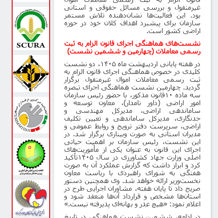
غیرمنقول و بررسی مسائل حقوقی و استانی
بود. این فعالیت‌ها نشان‌دهنده تلاش مستمر
سازمان برای پیشبرد اهداف کلان خود در حوزه
اراضی کشور است
.
نشست‌های هماهنگی اجرای قانون الزام به ثبت
رسمی معاملات (چهارمین و ششمین نشست)
در هفته پایانی اردیبهشت ماه
۱۴۰۵
، دو نشست
کلیدی در خصوص هماهنگی اجرای قانون الزام به
ثبت رسمی معاملات اموال غیرمنقول برگزار
گردید. چهارمین نشست هماهنگی اجرای تبصره
سه ماده
۱۰
قانون مذکور، با حضور رئیس سازمان
امور اراضی (داور نامدار)، معاون توسعه و
ساماندهی اراضی، مدیرکل مهندسی و
حدنگاری، مدیرکل ساماندهی و تعیین تکلیف
اراضی، سرپرست دفتر ترویج و روابط عمومی و
مدیران استانی به صورت وبیناری برگزار شد. در
این نشست، رئیس سازمان بر اهمیت حیاتی
اجرای این قانون به عنوان یکی از مأموریت‌های
اصلی وزارت جهاد کشاورزی در سال
۱۴۰۵
تأکید
کرد و ابراز داشت که گزارش عملکرد آن به صورت
هفتگی به شورای راهبردی با ریاست معاون
نخست‌وزیر ارائه خواهد شد. وی همچنین دستور
صریح داد تا پایان هفته، مشاوران اجرایی طرح در
استان‌ها مشخص و قرارداد آن‌ها منعقد شود و
اعلام نمود: «هیچ عذر و بهانه‌ای پذیرفته نیست.»
در ادامه، ششمین نشست هماهنگی در تاریخ