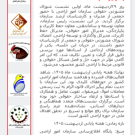
روز
۲۹
اردیبهشت ماه، اولین نشست شورای
مشورتی حقوقی سازمان امور اراضی با حضور
جمعی از مدیران و کارشناسان ارشد سازمان
برگزار گردید. در این نشست، رئیس سازمان،
معاون توسعه و ساماندهی، معاون حفظ کاربری و
یکپارچگی، مدیرکل امور حقوقی، مدیرکل حفظ
کاربری، مدیرکل واگذاری و توسعه اراضی، اعضای
شورای مشورتی حقوقی و جمعی از کارشناسان
حضور داشتند. در جریان این جلسه، یکی از
پرونده‌های ارجاعی از استان‌ها مورد بررسی
دقیق قرار گرفت و تعیین تکلیف شد، که این امر
گامی مؤثر در جهت حل و فصل مسائل حقوقی و
قانونی مرتبط با اراضی کشور محسوب می‌شود
.
نهایتا؛ هفته پایانی اردیبهشت ماه
۱۴۰۵
، شاهد
فعالیت‌های فشرده و هدفمند سازمان امور اراضی
کشور در حوزه‌های کلیدی بود. این سازمان با
جدیت تمام پیگیر اجرای قانون الزام به ثبت رسمی
معاملات اموال غیرمنقول، تقویت تعامل و همکاری
با استان‌ها و ارتقاء ساختار حقوقی خود بوده
است. برگزاری نشست‌های متعدد هماهنگی و
دیدارهای استانی، نشان‌دهنده عزم راسخ
سازمان برای رفع موانع و تسریع در تحقق اهداف
ملی در حوزه اراضی کشور است
.
بازه زمانی: هفته پایانی اردیبهشت
۱۴۰۵
منبع: پایگاه اطلاع‌رسانی سازمان امور اراضی