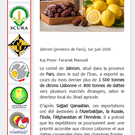
Jahrom (province de Fars), 1er juin 2026
Kaj Press- Faranak Masoudi
Le comté de
Jahrom
, situé dans la province
de
Fars
, dans le sud de l’Iran, a exporté au
cours du mois dernier plus de
1 500 tonnes
de citrons Lisbonne
et
800 tonnes de dattes
vers plusieurs marchés étrangers, selon le
directeur local du Jihad agricole.
D’après
Sajjad Qanaatian
, ces exportations
ont été destinées à
l’Azerbaïdjan, la Russie,
l’Inde, l’Afghanistan et l’Arménie
. Il a précisé
que les expéditions se poursuivent avec une
priorité accordée aux citrons Lisbonne et aux
dattes conservées dans des chambres froides.