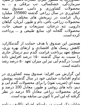
سرمازدگی، خشکسالی، تب برفکی و ... به
محصولات کشاورزی و دامی، صندوق بیمه
کشاورزی در سال زراعی گذشته 155660 میلیارد
ریال غرامت در زیربخش های مختلف از جمله
محصولات زراعی، باغی، دام و طیور، آبزیان، گیاهان
دارویی، تنه درختان، سبزیجات و صیفی جات،
محصولات گلخانه ای، منابع طبیعی و ... پرداخت
کرده است.
همچنین این صندوق با هدف حمایت از گندمکاران،
کاهش ریسک های اقتصادی و ارتقای بهره وری،
سطح تعهد پرداخت غرامت گندم دیم درسال جاری
را نسبت به سال گذشته ۱۵۰ درصد افزایش داده
است؛ درگندم آبی نیز این میزان تعهد ۵۰ درصد رشد
داشته است.
این گزارش می افزاید: صندوق بیمه کشاورزی در
تداوم اقدامات حمایتی خود در سال گذشته، پوشش
بیمه ای (ضریب نفوذ) را برای محصولات گندم آبی و
دیم، دانه های روغنی و طیور، معادل 100 درصد و
برای محصولات زراعی معادل 65 درصد در نظر
گرفته که این امر تا کنون بی سابقه بوده است.
شایان ذکر است، در راستای اجرای تکالیف برنامه