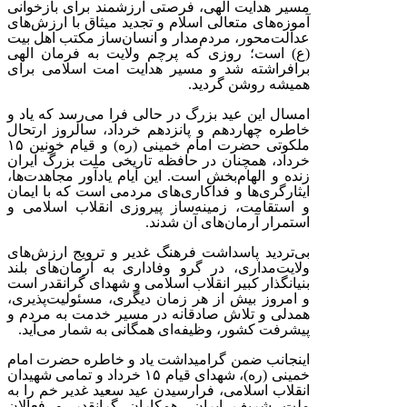
مسیر هدایت الهی، فرصتی ارزشمند برای بازخوانی
آموزه‌های متعالی اسلام و تجدید میثاق با ارزش‌های
عدالت‌محور، مردم‌مدار و انسان‌ساز مکتب اهل بیت
(ع) است؛ روزی که پرچم ولایت به فرمان الهی
برافراشته شد و مسیر هدایت امت اسلامی برای
همیشه روشن گردید.
امسال این عید بزرگ در حالی فرا می‌رسد که یاد و
خاطره چهاردهم و پانزدهم خرداد، سالروز ارتحال
ملکوتی حضرت امام خمینی (ره) و قیام خونین ۱۵
خرداد، همچنان در حافظه تاریخی ملت بزرگ ایران
زنده و الهام‌بخش است. این ایام یادآور مجاهدت‌ها،
ایثارگری‌ها و فداکاری‌های مردمی است که با ایمان
و استقامت، زمینه‌ساز پیروزی انقلاب اسلامی و
استمرار آرمان‌های آن شدند.
بی‌تردید پاسداشت فرهنگ غدیر و ترویج ارزش‌های
ولایت‌مداری، در گرو وفاداری به آرمان‌های بلند
بنیانگذار کبیر انقلاب اسلامی و شهدای گرانقدر است
و امروز بیش از هر زمان دیگری، مسئولیت‌پذیری،
همدلی و تلاش صادقانه در مسیر خدمت به مردم و
پیشرفت کشور، وظیفه‌ای همگانی به شمار می‌آید.
اینجانب ضمن گرامیداشت یاد و خاطره حضرت امام
خمینی (ره)، شهدای قیام ۱۵ خرداد و تمامی شهیدان
انقلاب اسلامی، فرارسیدن عید سعید غدیر خم را به
ملت شریف ایران، همکاران گرانقدر و فعالان