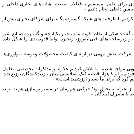
دی برای تعامل مستقیم با فعالان صنعت، هیئت‌های تجاری داخلی و
مین داخلی انجام دادیم.»
کردیم تا ظرفیت‌های شبکه گسترده پگاه برای شرکای تجاری بیش از
عه گفت: «یکی از نقاط قوت ما ساختار یکپارچه و گسترده صنایع شیر
ات پیشرفته و زیرساخت‌های فنی به‌روز، زنجیره تولید قدرتمندی را شکل داده
ان شرکت، نقش مهمی در ارتقای کیفیت محصولات و توسعه نوآوری‌ها
ر خوبی مواجه شدیم. ما تلاش کردیم علاوه بر مذاکرات تخصصی، تعامل
مستقیم با مصرف‌کنندگان را هم در اولویت قرار دهیم. در همین راستا بیش از ۸ هزار فینگرفود پیتزا و ۸ هزار قطعه کیک اسلایسی میان بازدیدکنندگان توزیع شد.
 کرد که برای ما بسیار ارزشمند است.»
 خاطرنشان کرد: «حضور پگاه در اگروفود امسال، روایت گذار یک برند ۷۳ ساله از تجربه به تحول بود؛ حرکتی هم‌زمان در مسیر نوسازی هویت برند،
ط با مصرف‌کنندگان.»