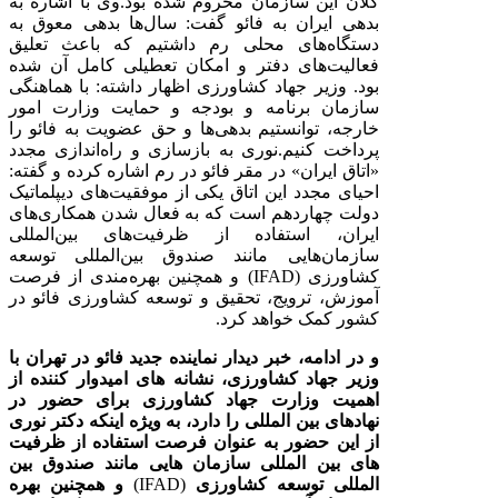
کلان این سازمان محروم شده بود.
وی با اشاره به
بدهی ایران به فائو گفت: سال‌ها بدهی معوق به
دستگاه‌های محلی رم داشتیم که باعث تعلیق
فعالیت‌های دفتر و امکان تعطیلی کامل آن شده
بود.
وزیر جهاد کشاورزی اظهار داشته: با هماهنگی
سازمان برنامه و بودجه و حمایت وزارت امور
خارجه، توانستیم بدهی‌ها و حق عضویت به فائو را
پرداخت کنیم
.
نوری به بازسازی و راه‌اندازی مجدد
«اتاق ایران» در مقر فائو در رم اشاره کرده و گفته:
احیای مجدد این اتاق یکی از موفقیت‌های دیپلماتیک
دولت چهاردهم است که به فعال شدن همکاری‌های
ایران، استفاده از ظرفیت‌های بین‌المللی
سازمان‌هایی مانند صندوق بین‌المللی توسعه
کشاورزی
(IFAD)
و‌ همچنین بهره‌مندی از فرصت
آموزش، ترویج، تحقیق و توسعه کشاورزی فائو در
کشور کمک خواهد کرد.
و در ادامه، خبر دیدار نماینده جدید فائو در تهران با
وزیر جهاد کشاورزی، نشانه های امیدوار کننده از
اهمیت وزارت جهاد کشاورزی برای حضور در
نهادهای بین المللی را دارد، به ویژه اینکه دکتر نوری
از این حضور به عنوان فرصت استفاده از ظرفیت
های بین المللی سازمان هایی مانند صندوق بین
المللی توسعه کشاورزی
(IFAD)
و همچنین بهره