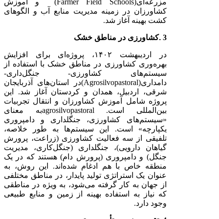
مزرعه‌ای
(Farmer Field Schools)
و آموزش
کشاورزان در زمینه مدیریت منابع آب و الگوهای
کشت بهینه آغاز شد.
3
.
کشاورزی در مناطق خشک
در اردیبهشت
۱۴۰۲
، پروژه‌ای برای افزایش
بهره‌وری کشاورزی در مناطق خشک با استفاده از
سیستم‌های کشاورزی- جنگل‌داری-
دامداری
(Agrosilvopastoral)
در استان‌های آذربایجان
شرقی، اردبیل، همدان و کردستان آغاز شد. این
پروژه شامل آموزش کشاورزان و انتقال تجربیات
بین‌المللی است.
agrosilvopastoral
به
معنای
«سیستم‌های کشاورزی، جنگلداری و دامپروری
یکپارچه» است. این سیستم‌ها به طور خلاصه،
تلفیقی از سه فعالیت کشاورزی (زراعت، پرورش
گیاهان دارویی)، جنگلداری (جنگل‌کاری، مدیریت
جنگل) و دامپروری (پرورش دام) هستند که در یک
منطقه خاص با هم ادغام شده‌اند. این روش، به
عنوان یک استراتژی تولید پایدار، در مناطق مختلفی
از جهان به کار گرفته می‌شود، به ویژه در مناطقی
که نیاز به استفاده بهینه از زمین و منابع طبیعی
وجود دارد.