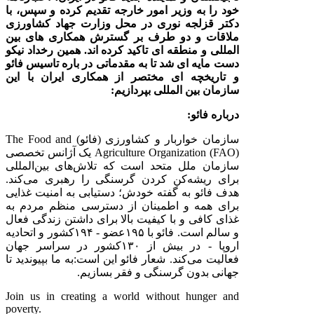
خود را به وزیر امور خارجه تقدیم کرده‌ و سپس، با
دکتر قزلجه نوری در محل وزارت جهاد کشاورزی
ملاقات و دو طرف بر گسترش همکاری های بین
المللی و منطقه ای تاکید کرده اند.
همین رخداد نیکو
دست مایه ای شد تا به مقدماتی در باره تاسیس فائو
و تاریخچه ای مختصر از همکاری ایران با این
سازمان بین المللی بپردازیم:
درباره فائو:
سازمان خواربار و کشاورزی (فائو)
The Food and
Agriculture Organization (FAO)
یک آژانس تخصصی
سازمان ملل متحد است که تلاش‌های بین‌المللی
برای ریشه‌کن کردن گرسنگی را رهبری می‌کند.
هدف فائو به گفته خودش؛ دستیابی به امنیت غذایی
برای همه و اطمینان از دسترسی منظم مردم به
غذای کافی و با کیفیت بالا برای داشتن زندگی فعال
و سالم است. فائو با
۱۹۵
عضو -
۱۹۴
کشور و اتحادیه
اروپا - در بیش از
۱۳۰
کشور در سراسر جهان
فعالیت می‌کند.
شعار فائو این است:
به ما بپیوندید تا
جهانی بدون گرسنگی و فقر بسازیم.
Join us in creating a world without hunger and
poverty.