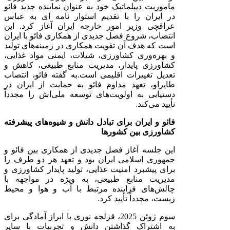
ماموریت دیپلماتیک خود به عنوان نماینده جدید فائو
در ایران را با تقدیم استوار نامه ای به عباس
عراقچی وزیر امور خارجه ایران آغاز کرد. این
انتصاب، شروع فصل جدیدی از همکاری فائو با ایران
است که هدف آن تقویت همکاری در زمینه‌های تولید
و بهره‌وری کشاورزی، شیلات، ایمنی مواد غذایی،
کشاورزی پایدار، مدیریت منابع طبیعی، کاهش و
تعدیل تغییرات اقلیمی است.
به گفته فائو، انتصاب
طایراو، تعهد مداوم فائو به حمایت از ایران در
دستیابی به اولویت‌های توسعه ملی‌اش را مجدداً
تأیید می‌کند
.
فائو و ایران برای تبادل دانش و شیوه‌های پیشرفته
کشاورزی بین کشورها
این جلسه آغاز فصل جدیدی از همکاری بین فائو و
جمهوری اسلامی ایران بود و تعهد هر دو طرف را
برای پیشبرد امنیت غذایی، تولید پایدار کشاورزی و
مدیریت منابع طبیعی، به ویژه در مواجهه با
چالش‌های فزاینده مرتبط با آب و هوا و محیط
زیست، مجدداً تأیید کرد.
سوم ژوئن 2025،
قزلجه نوری با ابراز آمادگی برای
به اشتراک گذاشتن دانش و تجربیات با سایر