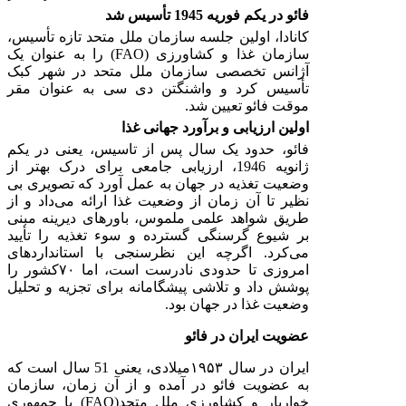
فائو در یکم فوریه 1945 تأسیس شد
کانادا، اولین جلسه سازمان ملل متحد تازه تأسیس،
سازمان غذا و کشاورزی
(FAO)
را به عنوان یک
آژانس تخصصی سازمان ملل متحد در شهر کبک
تأسیس کرد و واشنگتن دی سی به عنوان مقر
موقت فائو تعیین شد
.
اولین ارزیابی و برآورد جهانی غذا
فائو، حدود یک سال پس از تاسیس، یعنی در یکم
ژانویه 1946، ارزیابی جامعی برای درک بهتر از
وضعیت تغذیه در جهان به عمل آورد که تصویری بی
نظیر تا آن زمان از وضعیت غذا ارائه می‌داد و از
طریق شواهد علمی ملموس، باورهای دیرینه مبنی
بر شیوع گرسنگی گسترده و سوء تغذیه را تأیید
می‌کرد. اگرچه این نظرسنجی با استانداردهای
امروزی تا حدودی نادرست است، اما
۷۰
کشور را
پوشش داد و تلاشی پیشگامانه برای تجزیه و تحلیل
وضعیت غذا در جهان بود
.
عضویت ایران در فائو
ایران در سال
۱۹۵۳
میلادی، یعنی 51 سال است که
به عضویت فائو در آمده و از آن زمان، سازمان
خواربار و کشاورزی ملل متحد
(FAO)
با جمهوری