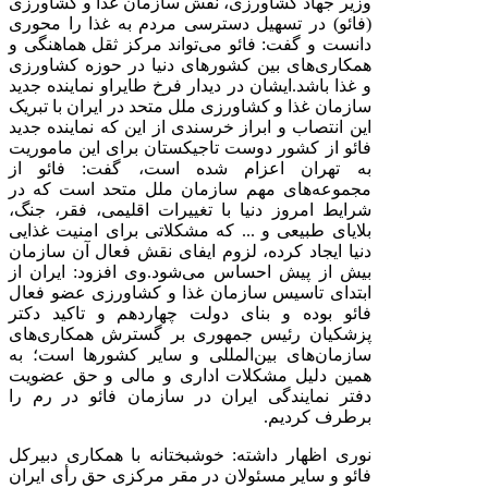
وزیر جهاد کشاورزی، نقش سازمان غذا و کشاورزی
(فائو) در تسهیل دسترسی مردم به غذا را محوری
دانست و گفت: فائو می‌تواند مرکز ثقل هماهنگی و
همکاری‌های بین کشورهای دنیا در حوزه کشاورزی
و غذا باشد
.
ایشان در دیدار فرخ طایراو نماینده جدید
سازمان غذا و کشاورزی ملل متحد در ایران با تبریک
این انتصاب و ابراز خرسندی از این که نماینده جدید
فائو از کشور دوست تاجیکستان برای این ماموریت
به تهران اعزام شده است، گفت: فائو از
مجموعه‌های مهم سازمان ملل متحد است که در
شرایط امروز دنیا با تغییرات اقلیمی، فقر، جنگ،
بلایای طبیعی و ... که مشکلاتی برای امنیت غذایی
دنیا ایجاد کرده، لزوم ایفای نقش فعال آن سازمان
بیش از پیش احساس می‌شود
.
وی افزود: ایران از
ابتدای تاسیس سازمان غذا و کشاورزی عضو فعال
فائو بوده و بنای دولت چهاردهم و تاکید دکتر
پزشکیان رئیس جمهوری بر گسترش همکاری‌های
سازمان‌های بین‌المللی و سایر کشورها است؛ به
همین دلیل مشکلات اداری و مالی و حق عضویت
دفتر نمایندگی ایران در سازمان فائو در رم را
برطرف کردیم
.
نوری اظهار داشته: خوشبختانه با همکاری دبیرکل
فائو و سایر مسئولان در مقر مرکزی حق رأی ایران