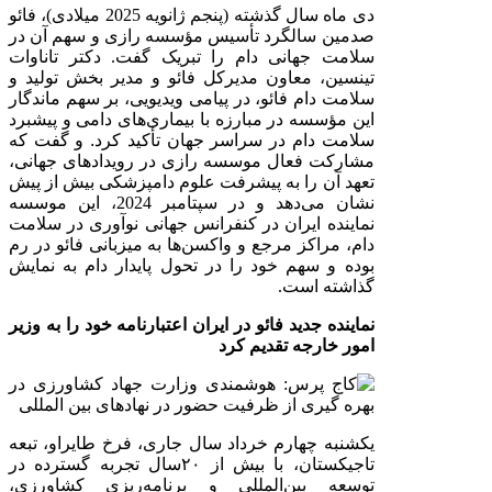
دی ماه سال گذشته (پنجم ژانویه 2025 میلادی)، فائو
صدمین سالگرد تأسیس مؤسسه رازی و سهم آن در
سلامت جهانی دام را تبریک گفت. دکتر تاناوات
تینسین، معاون مدیرکل فائو و مدیر بخش تولید و
سلامت دام فائو، در پیامی ویدیویی، بر سهم ماندگار
این مؤسسه در مبارزه با بیماری‌های دامی و پیشبرد
سلامت دام در سراسر جهان تأکید کرد
.
و گفت که
مشارکت فعال موسسه رازی در رویدادهای جهانی،
تعهد آن را به پیشرفت علوم دامپزشکی بیش از پیش
نشان می‌دهد و در سپتامبر 2024، این موسسه
نماینده ایران در کنفرانس جهانی نوآوری در سلامت
دام، مراکز مرجع و واکسن‌ها به میزبانی فائو در رم
بوده و سهم خود را در تحول پایدار دام به نمایش
گذاشته است.
نماینده جدید فائو در ایران اعتبارنامه خود را به وزیر
امور خارجه تقدیم کرد‌
یکشنبه چهارم خرداد سال جاری،
فرخ طایراو، تبعه
تاجیکستان، با بیش از
۲۰
سال تجربه گسترده در
توسعه بین‌المللی و برنامه‌ریزی کشاورزی،