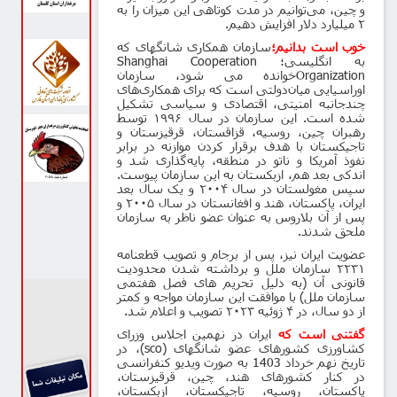
و چین، می‌توانیم در مدت کوتاهی این میزان را به
۲ میلیارد دلار افزایش دهیم.
خوب است بدانیم؛
سازمان همکاری شانگهای که
به انگلیسی؛
Shanghai Cooperation
Organization
خوانده می شود، سازمان
اوراسیایی میان‌دولتی است که برای همکاری‌های
چندجانبه
امنیتی، اقتصادی و سیاسی تشکیل
شده است. این سازمان در سال ۱۹۹۶ توسط
رهبران چین، روسیه، قزاقستان، قرقیزستان و
تاجیکستان با هدف برقرار کردن موازنه در برابر
نفوذ آمریکا و ناتو در منطقه، پایه‌گذاری شد و
اندکی بعد هم، ازبکستان به این سازمان پیوست.
سپس مغولستان در سال ۲۰۰۴ و یک سال بعد
ایران، پاکستان، هند و افغانستان در سال ۲۰۰۵ و
پس از آن بلاروس به عنوان عضو ناظر به سازمان
ملحق شدند
.
عضویت ایران نیز، پس از برجام و تصویب قطعنامه
۲۲۳۱ سازمان ملل و برداشته شدن محدودیت
قانونی آن (به دلیل تحریم های فصل هفتمی
سازمان ملل) با موافقت این سازمان مواجه و کمتر
از دو سال، در ۴ ژوئیه ۲۰۲۳ تصویب و اعلام شد.
گفتنی است
که
ایران در نهمین اجلاس وزرای
کشاورزی کشورهای عضو شانگهای (
sco
)، در
تاریخ نهم خرداد 1403 به صورت ویدیو کنفرانسی
در کنار کشورهای هند، چین، قرقیزستان،
پاکستان، روسیه، تاجیکستان، ازبکستان،