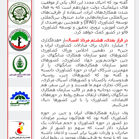
گفته بود که احیای مجدد این اتاق یکی از موفقیت‌
های دیپلماتیک دولت چهاردهم است که به فعال
شدن همکاری‌های ایران، استفاده از ظرفیت‌های
بین‌المللی سازمان‌هایی مانند صندوق بین‌المللی
توسعه کشاورزی (
IFAD
) و همچنین بهره‌مندی از
فرصت آموزش، ترویج، تحقیق و توسعه کشاورزی
فائو در کشور کمک خواهد کرد.
در فراز بعدی، هشتم مرداد امسال،
از «هدفگذاری
۲ میلیارد دلاری برای مبادلات کشاورزی ایران و
چین» در دهمین اجلاس وزرای کشاورزی
کشورهای عضو سازمان همکاری شانگهای در
چین خواندیم.
وزیر جهاد کشاورزی، کشورهای
عضو سازمان همکاری‌های شانگهای را از
مهمترین شرکای ایران در حوزه کشاورزی دانسته
و گفته بود که کشورهای چین، روسیه،
هندوستان، پاکستان و کشورهای آسیای مرکزی،
شرکای تجاری مهم ما هستند و در این سفر، هم
به صورت دوجانبه و هم در قالب سازمان همکاری
شانگهای راه‌های ارتقای سطح روابط در حوزه‌های
اقتصادی، کشاورزی را با این کشورها دنبال
می‌کنیم
.
وی درباره همکاری‌های ایران و چین در حوزه
کشاورزی گفته بود که هم‌اکنون بیشتر مراودات
دو کشور در حوزه کشاورزی و حجم مبادلات یک
میلیارد دلار است که سهم دو کشور از نظر
صادرات و واردات تقریبا برابر است و اذعان داشته
بود که با توجه به ظرفیت‌های موجود در روابط ایران