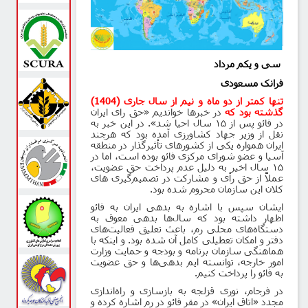
سی و یکم مرداد
فرانک مسعودی
تنها کمتر از دو ماه و نیم از سال جاری (1404)
گذشته بود که
در خبرها خواندیم «
حق رای ایران
در فائو پس از ۱۵ سال احیا شد». در این خبر به
نقل از وزیر جهاد کشاورزی آمده بود که هرچند
ایران همواره یکی از کشورهای تأثیرگذار در منطقه
آسیا و عضو شورای مرکزی فائو بوده است، اما در
۱۵ سال اخیر به دلیل عدم پرداخت حق عضویت،
عملاً از حق رأی و مشارکت در تصمیم‌گیری‌ های
کلان این سازمان محروم شده بود
.
ایشان سپس با اشاره به بدهی ایران به فائو
اظهار داشته بود که سال‌ها بدهی معوق به
دستگاه‌های محلی رم، باعث تعلیق فعالیت‌های
دفتر و امکان تعطیلی کامل آن شده بود
.
و اینکه با
هماهنگی سازمان برنامه و بودجه و حمایت وزارت
امور خارجه، توانسته ایم بدهی‌ها و حق عضویت
به فائو را پرداخت کنیم
.
در فرجام، نوری قزلجه به بازسازی و راه‌اندازی
مجدد «اتاق ایران» در مقر فائو در رم اشاره کرده و