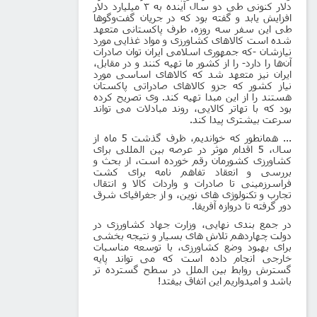
دلار کنونی طی دو سال آینده به ۳ میلیارد دلار
افزایش یابد و گفته بود که در جریان گفت‌وگوها
طی این سفر سه روزه، طرف پاکستانی متعهد
شده است کالاهای کشاورزی و مواد غذایی مورد
نیازشان -که جمهوری اسلامی ایران توان صادرات
آن‌ها را دارد- را از کشور ما تهیه کنند و در مقابل،
ایران نیز متعهد شد که کالاهای اساسی مورد
نیاز کشور که جزو کالاهای صادراتی پاکستان
هستند را از این مبدا تهیه کند
.
وی تصریح کرده
بود که با تهاتر کالایی، روند مبادلات می تواند
سرعت بیشتری پیدا کند.
... همانطور که خواندیم، ظرف گذشت 5 ماه از
سال، 5 اقدام موثر در عرصه بین المللی برای
کشاورزی کشورمان رقم خورده است، از بحث و
بررسی و انعقاد تفاهم نامه برای کشت
فراسرزمینی تا صادرات و واردات کالا و انتقال
تجارب و تکنولوژی های نوین، و از جغرافیای شرق
دور گرفته تا دروازه آفریقا.
در جمع بندی نهایی، وزارت جهاد کشاورزی در
دولت چهاردهم تلاش های بسیار و نتیجه بخشی
برای بهبود وضع کشاورزی، با توسعه مناسبات
خارجی انجام داده است که می تواند پایه
گسترش روابط بین الملل در سطح گسترده تر
باشد و امیدواریم این اتفاق بیفتد!