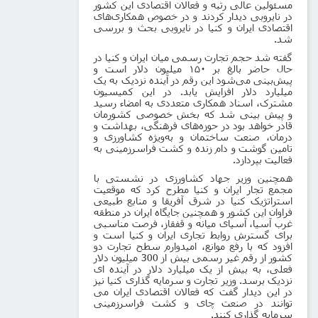
مسئولین عالی رتبه و فعالان اقتصادی این کشور
در نایروبی دیدار کردند و در خصوص همکاری‌های
اقتصادی ایران و کنیا در نایروبی بحث و بررسی
شد.
گفته شد حجم تجارت رسمی میان ایران و کنیا در
حال حاضر بالغ بر ۱۵۰ میلیون دلار است و
پیش‌بینی می‌شود این رقم در آینده نزدیک به یک
میلیارد دلار افزایش یابد. در این کمیسیون
مشترک‏، اسناد همکاری متعددی به امضاء رسید
و پیش بینی شد که بخش خصوصی کشورمان
قادر خواهد بود در حوزه‌های فرهنگی، بهداشت و
درمان، صنعت ساختمان و به‌ویژه کشاورزی و
تامین گوشت و دام زنده و کشت فراسرزمینی به
فعالیت بپردازد.
همچنین وزیر جهاد کشاورزی در نشستی با
مجمع تجار ایران و کنیا مطرح کرد که موقعیت
استراتژیک کنیا در شرق آفریقا و منابع طبیعی
فراوان این کشور و همچنین جایگاه ایران در منطقه
غرب آسیا، آسیای میانه و قفقاز، فرصت مناسبی
برای گسترش روابط تجاری ایران و کنیا است و
افزود که با رفع موانع، امیدوارم سطح تجارت دو
کشور از رقم غیر رسمی بیش از 300 میلیون دلار
فعلی، به بیش از یک میلیارد دلار در آینده ای
نزدیک برسد. وزیر تجارت و سرمایه گذاری کنیا نیز
در این دیدار گفت که فعالان اقتصادی ایران می
توانند در صنعت چای و کشت فراسرزمینی
سرمایه گذاری کنند.