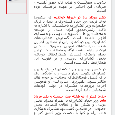
بلاروس، مغولستان و هیات فائو حضور داشته و
میزبانی این اجلاس بر عهده قزاقستان بوده
است.
دهم مرداد ماه در خبرها خواندیم
که غلامرضا
نوری قزلجه وزیر جهاد کشاورزی در دیدار با قربان
حکیم‌زاده وزیر کشاورزی تاجیکستان، با اشاره به
تاکید رئیس‌جمهور ایران مبنی بر توسعه
همه‌جانبه روابط با کشورهای دوست و همسایه،
اظهار داشته است گسترش همکاری‌های
کشاورزی بین دو کشور یکی از مصادیق اجرایی
شدن سیاست‌های اصولی جمهوری اسلامی
ایران در ارتباط با همسایگان و منطقه است. در این
دیدار، راه‌های گسترش همکاری‌های دوجانبه
بخش کشاورزی بررسی و بر تقویت این
همکاری‌ها تاکید شده است.
در همین روز، وزیر جهاد کشاورزی ایران با وزیر
کشاورزی بلاروس دیدار داشته و بر آمادگی ایران
برای تعمیق همکاری‌های دوجانبه در حوزه های
مکانیزاسیون، دامپروری، صنایع لبنی و همچنین
اجرای پروژه‌های مشترک در تولید کودهای
شیمیایی تاکید کرده است.
حدود کمتر از دو هفته بعد، بیست و یکم مرداد
ماه،
وزیر جهاد کشاورزی به همراه مدیران بخش
دولتی و تشکل ها و فعالان اقتصادی بخش
خصوصی در هفتمین کمیسیون مشترک همکاری
های ایران و کنیا با نخست وزیر کشور کنیا و