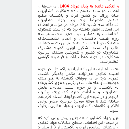
و اندکی مانده به پایان مرداد 1404
، در خبرها از
امضای دو سند تفاهم نامه همکاری کشاورزی
میان وزرای دو کشور ایران و پاکستان مطلع
شدیم. غلامرضا نوری وزیر جهاد کشاورزی
شامگاه سه شنبه 28 مرداد در مراسم امضای
این اسناد، اظهار داشته بود که دو سند همکاری
که امشب به امضاء رسید، جمع بندی سفر سه
روزه هیئت پاکستانی و انجام نشست‌های
مشترک دو طرف است که نتایج این نشست‌ها در
قالب یک سند تشکیل اولین کمیته مشترک
کشاورزی دو کشور و همچنین سندی پیرامون
همکاری در حوزه حفظ نباتات و قرنطینه گیاهی
تنظیم شد
.
وی با اشاره به این که ایران و پاکستان در حوزه
امنیت غذایی می‌توانند مکمل یکدیگر باشند،
تصریح کرد: ما در روزهای گذشته به طور جدی
موضوعات و تفاهمات سفر رئیس جمهور کشورمان
به پاکستان را در حوزه امنیت غذایی، بخش
کشاورزی و مبادلات حوزه کشاورزی پیگیری
کردیم و در نتیجه این گفت‌وگوها، اسناد لازم هم
مبادله شد تا موانع موجود پیرامون صدور برخی
اقلام و کالاهای کشاورزی و مواد غذایی برطرف
شود
.
وزیر جهاد کشاورزی همچنین پیش بینی کرد که
در نتیجه این اقدامات، سطح مبادلات مواد غذایی
و کالاهای اساسی ایران و پاکستان از 1.3 میلیارد