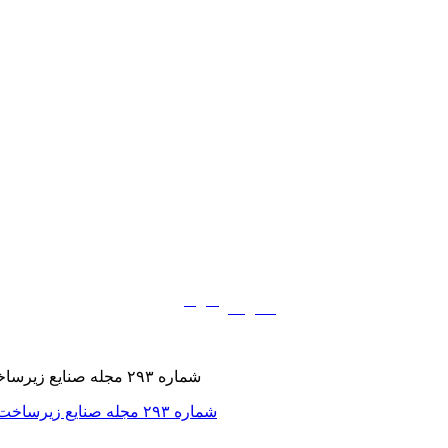
فارسی
English
|
شماره ۲۹۳ مجله صنایع زیرساخت‌های کشاورزی، (غذایی، دام و طیور)، ویژه خرداد ۱۴۰۵ منتشر شد