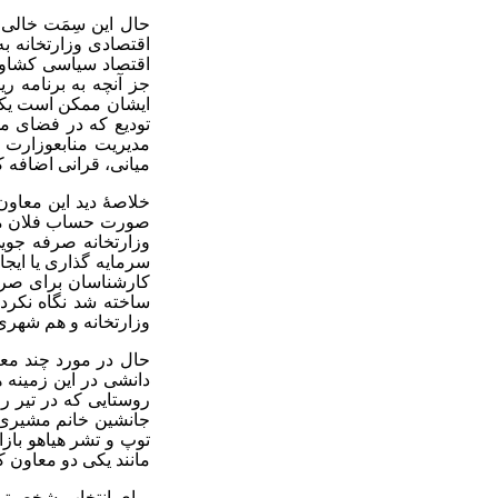
حال این سِمَت خالی 
اقتصادی وزارتخانه 
اقتصاد سیاسی کشاورز
جز آنچه به برنامه ر
ایشان ممکن است یکی 
تودیع که در فضای م
مدیریت منابعوزارت 
میانی، قرانی اضافه ک
خلاصۀ دید این معاون
صورت حساب فلان مجله
وزارتخانه صرفه جو
سرمایه گذاری یا ایجا
ساخته شد نگاه نکرده
وزارتخانه و هم شهری
حال در مورد چند معا
دانشی در این زمینه ه
روستایی که در تیر ر
جانشین خانم مشیری شو
توپ و تشر هیاهو با
مانند یکی دو معاون کن
برای انتخاب شخصیتی 