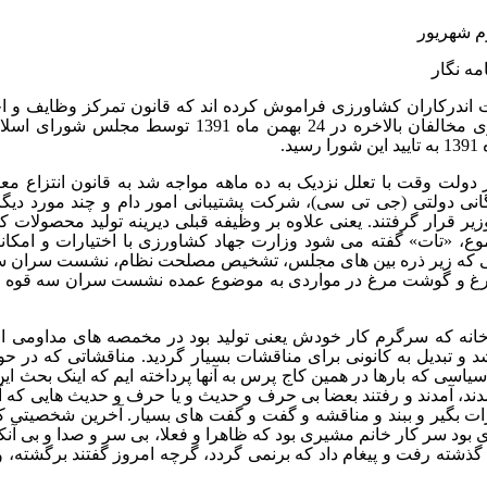
م شهریور
مه نگار
ت اندرکاران کشاورزی فراموش کرده اند که قانون تمرکز وظایف 
سرسختانه ای از سوی مخالفان بالاخره در 
د.
 در دولت وقت با تعلل نزدیک به ده ماهه مواجه شد به قانون انت
نی دولتی (جی تی سی)، شرکت پشتیبانی امور دام و چند مورد دیگر ب
وع، «تات» گفته می شود وزارت جهاد کشاورزی با اختیارات و امکا
ی که زیر ذره بین های مجلس، تشخیص مصلحت نظام، نشست سران سه ق
مرغ و گوشت مرغ در مواردی به موضوع عمده نشست سران سه قوه م
انه که سرگرم کار خودش یعنی تولید بود در مخمصه های مداومی افت
 و تبدیل به کانونی برای مناقشات بسیار گردید. مناقشاتی که در حو
اسی که بارها در همین کاج پرس به آنها پرداخته ایم که اینک بحث ای
، آمدند و رفتند بعضا بی حرف و حدیث و یا حرف و حدیث هایی که
ات بگیر و ببند و مناقشه و گفت و گفت های بسیار. آخرین شخصیتی که 
بود سر کار خانم مشیری بود که ظاهرا و فعلا، بی سر و صدا و بی آنک
گذشته رفت و پیغام داد که برنمی گردد، گرچه امروز گفتند برگشته، ول