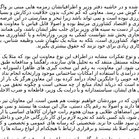
شده و در حاشیه دفتر وزیر و اطرافیانشان زمزمه هایی مبنی بر وا
به گوش می رسد. معاونی که کم تحرک، بدون خلاقیت درکارش و بسیا
ی نبوده است و نمی تواند باشد زیرا تبحر و ممارستی در این عرصه
یزی و اقتصاد کشاورزی مرتبط بوده و اصولا قابل قیاس با معاونت 
از دست به سینه های وزیر برای جلب نظر ایشان باشد، ولی همانند 
جازی پخش شد نتوانست کمکی به وزیر، وزارتخانه و یا کشاورزی ممل
جهاد کشاورزی است، بلکه به مثابه یک نگهبان شب وظیفه شناس، بی
اری زیادی برای خود نزنند که حقوق بیشتری بگیرند.
 و نوع تفکرات مشابه در اطراف این نوع معاونت این بود که مثلا یک ک
 مستقل منتقد که به تحلیل های سازنده، راهگشا و مدافعانه طبق ض
یی شود. این معاونت، به رغم این سخت گیری های ظاهرا دلسوزا
د درآمدی با استفاده از امکانات ساختمانی موجود وزارتخانه انجام ندا
 است که دریابد ایجاد منابع از چه سنخی است و چگونه تحقق می یا
 های ایشان، سیاستمدارانه و با درایت یک وزیر، قاطعانه و ضرب الاج
ون که در موردشان خواهیم نوشت هم همین است. این معاونان نیز هم
ا دارند و اصولا به رغم پاک دستی، مال این سِمَت ها نیستند و نمی توان
س امضاهای طلایی و میدان هجوم رانت خواران کالاهای اساسی یا ارز
د، باید کسی باشد که تجربه لازم برای کار بازرگانی خارجی و داخلی و
زان سود طلب جا نزند. شخصیتی که رسانه های عمومی و تخصصی و کار
ونی اصلا بلد نیستند و برقراری ارتباط با هیچکدام از انواع رسانه ها را
در سمت معاونت بازرگانی باید به سراغ مدیرانی رفت که در سابقه ک