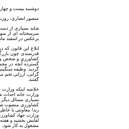
دوشنبه بیست و چهار
منصور انصاری- روزنا
شاید بسیاری از دس
برعکس در اسفند ماه 1391 به تایید این شورا رسی
ابلاغ این قانون که
قدرتمندی چون بازرگا
گسترده آنچه در مجم
گردید. وظیفه سنگین
گرانی، ارزانی تخم 
گفتند.
خلاصه اینکه وزارت خ
وزارت خانه احداث شد
بسیاری مسائل دیگر سی
کشاورزی منصوب شدند
زند! معاونتی با خاطر
وزارت جهاد کشاورزی 
لقایش بخشید و هفته 
مشغول به کار شود.