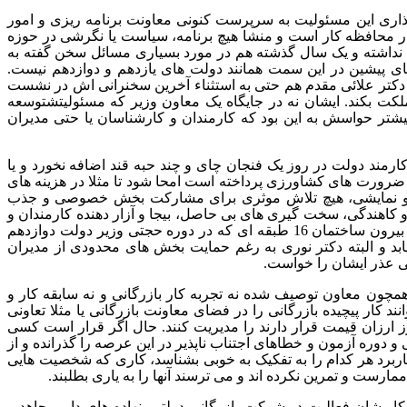
گذاری این مسئولیت به سرپرست کنونی معاونت برنامه ریزی و امور
ر محافظه کار است و منشا هیچ برنامه، سیاست یا نگرشی در حوزه
 نداشته و یک سال گذشته هم در مورد بسیاری مسائل سخن گفته به
های پیشین در این سمت همانند دولت های یازدهم و دوازدهم نیست.
دکتر علائی مقدم هم حتی به استثناء آخرین سخنرانی اش در نشست
کت بکند. ایشان نه در جایگاه یک معاون وزیر که مسئولیتشتوسعه
شتر حواسش به این بود که کارمندان و کارشناسان یا حتی مدیران
ارمند دولت در روز یک فنجان چای و چند حبه قند اضافه نخورد و یا
رورت های کشاورزی پرداخته است امحا شود تا مثلا در هزینه های
نه و نمایشی، هیچ تلاش موثری برای مشارکت بخش خصوصی و جذب
د و کاهندگی، سخت گیری های بی حاصل، بیجا و آزار دهنده کارمندان و
کارشناسان برای صرفه جویی را جایگزین ایجاد درآمد کرده بود. این معاون هرگز یک بار از بیرون ساختمان 16 طبقه ای که در دوره حجتی وزیر دولت دوازدهم
بد و البته دکتر نوری به رغم حمایت بخش های محدودی از مدیران
لی عذر ایشان را خواست.
چون معاون توصیف شده نه تجربه کار بازرگانی و نه سابقه کار و
ند کار پیچیده بازرگانی را در فضای معاونت بازرگانی یا مثلا تعاونی
 ارزان قیمت قرار دارند را مدیریت کنند. حال اگر قرار است کسی
 دوره آزمون و خطاهای اجتناب ناپذیر در این عرصه را گذرانده و از
برد هر کدام را به تفکیک به خوبی بشناسد، کاری که شخصیت هایی
 ممارست و تمرین نکرده اند و می ترسند آنها را به یاری بطلبند.
اریشان فعالیت در شرکت بازرگانی دولتی، نهاده های دامی جاهد و