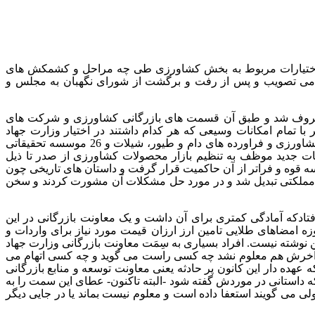
و اختیارات مربوط به بخش کشاورزی طی چه مراحل و کشمکش های
24 بهمن ماه 1391 توسط مجلس شورای اسلامی تصویب و پس از رفت و برگشت از شورای نگهبان به مجلس و
زاع معروف شد و طبق آن قسمت های بازرگانی کشاورزی و شرکت های
ا تمام امکانات وسیعی که هر کدام داشتند در اختیار وزارت جهاد
کشاورزی و شخص وزیر قرار گرفتند. یعنی علاوه بر وظیفه قبلی دیرینه تولید محصولات کشاورزی و فراورده های دام و طیور، شیلات و 26 موسسه تحقیقاتی
نات جدید موظف به تنظیم بازار محصولات کشاورزی از صدر تا ذیل
وه و فراتر از آن حاکمیت قرار گرفت و داستان های تاریخی چون
ملکتی تبدیل شد و در مورد حل مشکلات آن مشورت کردند و سخن
ادکه آمادگی کمتری برای آن داشت و یک معاونت بازرگانی در این
زه امضاهای طلایی تامین ارز ارزان قیمت مورد نیاز برای واردات و
ن نوشته نیست. افراد بسیاری به سِمَت معاونت بازرگانی وزارت جهاد
 آخرش هم معلوم نشد چه کسی راست می گوید و چه کسی اتهام می
عهده دار این کانون پر حادثه یعنی معاونت توسعه و منابع بازرگانی
ه داستانی در موردش گفته شود -البته تاکنون- عطای این سمت را به
ی می گویند استعفا داده است و معلوم نیست بماند یا در جایی دیگر