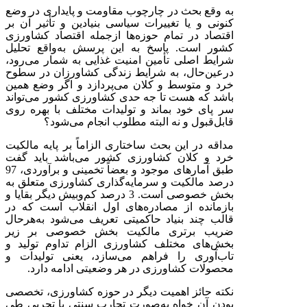
به وقع بحث در چارچوب مقاومت و پایداری در وضع
کنونی و یا تغییرات سیاسی بنیادین و تأثیر آن بر
اقتصاد در تمام حوزه‌ها ازجمله اقتصاد کشاورزی
کشور است. پاسخ به این پرسش به‌واقع تحلیل
شرایط اصلی تأمین امنیت غذایی به شمار می‌رود،
درعین‌حال، به شرایط زندگی کشاورزان در سطوح
خرد و متوسط و کلان می‌پردازد و اگر وضع همین
باشد که هست تا جه حدی کشاورزی کشور می‌تواند
سر پای خود بماند و تولیدات مختلف با بهره روی
قابل‌قبول و نه البته مطلوب انجام می‌شود؟
مداقه در این بحث ساختاری الزاماً بر پایه مالکیت
خرد و کلان کشاورزی کشور می‌باشد باید گفت
طبق آمارهای موجود و بعضاً تخمینی و برآوردی، 97
درصد مالکیت و سرمایه‌گذاری کشاورزی متعلق به
بخش خصوصی است. 3 درصد کم‌وبیش دیگر بقایا و
بازمانده از مصادره‌های اول انقلاب است که در
قالب چند بنیاد حاکمیتی تعریف می‌شود به‌هرحال
ضریب برتری مالکیت بخش خصوصی بر زیر
بخش‌های مختلف کشاورزی الزام تداوم تولید و
تاب‌آوری را فراهم می‌سازد، یعنی تولیدات و
محصولات کشاورزی در هر وضعیتی ادامه دارد.
نکته حائز اهمیت دیگر در حوزه کشاورزی، تخصصی
بودن آن خواه به‌صورت تجارب سنتی یا تجربی طی