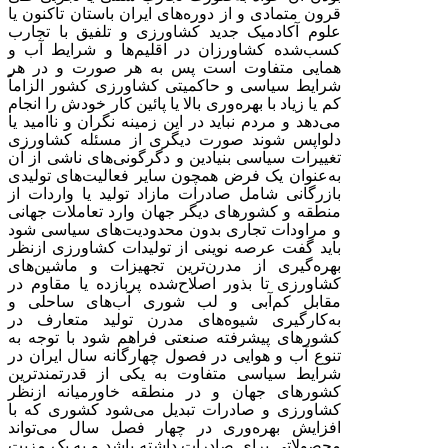
قرون متمادی و از دوره‌های ایران باستان تاکنون یا
علوم آکادمیک جدید کشاورزی و تلفیق با تجارب
کسب‌شده کشاورزان در اقلیم‌ها و شرایط آب و
همایی متفاوت است پس به هر صورت و در هر
شرایط سیاسی و حاکمیتی کشاورزی کشور الزاماً
کم یا زیاد با بهره‌وری بالا یا پائین کار خودش را انجام
می‌دهد و مردم نباید در این زمینه نگران و ناامید یا
دلواپس شوند صورت دیگری از مسئله کشاورزی
تغییرات سیاسی بنیادین و دگرگونی‌های ناشی از آن
به‌عنوان یک فرض همچون سایر فعالیت‌های تولیدی
بازرگانی شامل صادرات مازاد تولید یا واردات از
منطقه و کشورهای دیگر جهان وارد تعاملات جهانی
و مراودات تجاری بدون محدودیت‌های سیاسی شود
باید گفت عرصه نوینی از تولیدات کشاورزی ازنظر
بهره‌گیری از مدرن‌ترین تجهیزات و ماشین‌های
کشاورزی تا بذور اصلاح‌شده پربازده یا مقاوم در
مقابل کم‌آبی و لب شوری آب‌های ساحلی و
به‌کارگیری شیوه‌های مدرن تولید متعارف در
کشورهای پیشرفته صنعتی فراهم شود با توجه به
تنوع آب و هوایی در فصول چهارگانه سال ایران در
شرایط سیاسی متفاوت به یکی از قدرتمندترین
کشورهای جهان و در منطقه خاورمیانه ازنظر
کشاورزی و صادرات تبدیل می‌شود کشوری که با
افزایش بهره‌وری در چهار فصل سال می‌تواند
محصولاتی برای صادرات داشته باشد و به یک مزیت