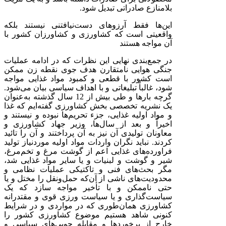
بلامنازع صادراتی تبدیل شود.
این‌ها فقط آرزوهای دست‌نیافتنی نیستند بلکه
واقعیتی است که کشاورزی و کشاورزان کشور با
آن مواجه هستند
در جمع‌بندی نهایی این نظرات که در ادامه عملیات
جنگی هوایی نامتقارن هدف جوی نقطه زن ممکن
است کشور با قطعی و کمبود مواد غذایی مواجه
شود، غالباً تبلیغاتی و با اهداف سیاسی بیان می‌شود.
گرچه بارها و طی بیش از 12 سال گذشته به‌عنوان
یک نشریه تخصصی بخش کشاورزی گفته‌ایم که غذا
و مواد اولیه غذایی، جزء تحریم‌ها نبوده و نیستند و
اخیراً و بعد از سال‌ها، وزیر جهاد کشاورزی و
معاونان تولیدی آن نیز به آن پرداختند و آن را تائید
کردند. نباید نگران واردات مواد اولیه موردنیاز تولید
فراورده‌های غذایی اعم از گوشت مرغ و تخم‌مرغ،
شیر و گوشت و لبنیات و یا سایر مواد غذایی شد،
مگر بحث‌های فنی و تاکتیکی عملیات نظامی و
محدودیت‌های ناشی از آن‌که حمل‌ونقل را مختل و یا
حتی ناممکن و با تأخیر مواجه سازد که یک
سیاست‌گذاری و یا سیاست ورزی قوی و مقتدرانه
کشاورزی همان‌طوری که در مواردی و در شرایط
کنونی شاهد هستیم موضوع کشاورزی کشور را
خارج از برخوردها و مقابله جویی‌های سیاسی و