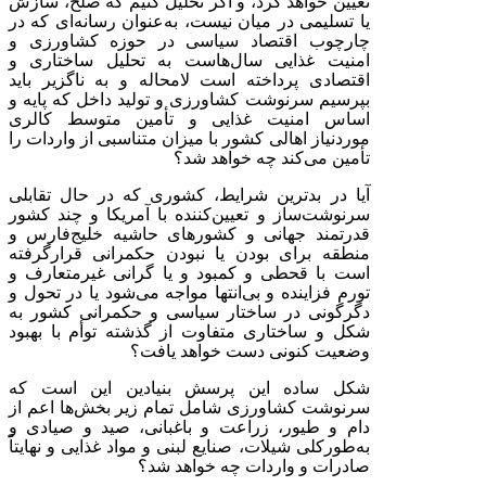
تعیین خواهد کرد، و اگر تحلیل کنیم که صلح، سازش
یا تسلیمی در میان نیست، به‌عنوان رسانه‌ای که در
چارچوب اقتصاد سیاسی در حوزه کشاورزی و
امنیت غذایی سال‌هاست به تحلیل ساختاری و
اقتصادی پرداخته است لامحاله و به ناگزیر باید
بپرسیم سرنوشت کشاورزی و تولید داخل که پایه و
اساس امنیت غذایی و تأمین متوسط کالری
موردنیاز اهالی کشور با میزان متناسبی از واردات را
تأمین می‌کند چه خواهد شد؟
آیا در بدترین شرایط، کشوری که در حال تقابلی
سرنوشت‌ساز و تعیین‌کننده با آمریکا و چند کشور
قدرتمند جهانی و کشورهای حاشیه خلیج‌فارس و
منطقه برای بودن یا نبودن حکمرانی قرارگرفته
است با قحطی و کمبود و یا گرانی غیرمتعارف و
تورم فزاینده و بی‌انتها مواجه می‌شود یا در تحول و
دگرگونی در ساختار سیاسی و حکمرانی کشور به
شکل و ساختاری متفاوت از گذشته توأم با بهبود
وضعیت کنونی دست خواهد یافت؟
شکل ساده این پرسش بنیادین این است که
سرنوشت کشاورزی شامل تمام زیر بخش‌ها اعم از
دام و طیور، زراعت و باغبانی، صید و صیادی و
به‌طورکلی شیلات، صنایع لبنی و مواد غذایی و نهایتاً
صادرات و واردات چه خواهد شد؟