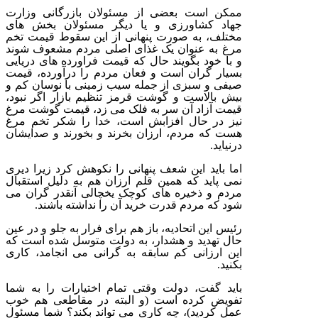
ممکن است بعضی از مسئولان بازرگانی وزارت
جهاد کشاورزی و یا دیگر مسئولان بخش های
مختلف، به صورت پنهانی از این سقوط قیمت تخم
مرغ به عنوان یک غذای اصلی مردم مشعوف شوند
و با خود بگویند حال که قیمت فراورده های دریایی
بسیار گران است و فعان مردم را درآورده، قیمت
صیفی و سبزی از جمله سیب زمینی با نوسان کم و
بیش بالاست و گوشت قرمز تنظیم بازار اگر نبود،
قیمت آزاد آن سر به فلک می زد، قیمت گوشت مرغ
نیز در حال افزابش است، خدا را شکر تخم مرغ
هست که مردم، ارزان بخرند و بخورند و صدایشان
درنیاید.
اما باید این شعف پنهانی را نکوهش کرد زیرا دیری
نمی پاید که همین قلم ارزان هم به دلیل استقبال
مردم و ذخیره های کوچک یخچالی آنقدر گران می
شود که مردم قدرت خرید آن را نداشته باشند.
رئیس این اتحادیه، باز هم برای فرار به جلو و در عین
حال تهدید و هشدار، به دولت متوسل شده است که
این ارزانی کم سابقه به گرانی می انجامد، کاری
بکنید.
باید گفت، دولت وقتی تمام اختیارات را به شما
تفویض کرده است (و البته در مقاطعی هم خوب
عمل کردید)، چه کاری می تواند بکند؟ شما مسئول