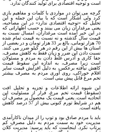
است و توجیه اقتصادی برای تولید کنندگان ندارد.
گرچه می توان در مواردی با کلمات و مفاهیم بازی
کرد ولی آشکار است که با بیان این جمله و این
تحلیل که «توجیه اقتصادی ندارد» در این مصاحبه،
یعنی مرغداران زیان می بینند و حسب اظهاراتی که
در این خبر آمده است مرغداران، امسال نسبت به
قیمت سال گذشته و نه نسبت به قیمت تمام شده
70 هزار تومانی، بالغ بر 33 هزار تومان و در بعضی از
استان ها بیش از این رقم در هر کیلو ضرر می کنند.
نسبت دادن این ضرر و زیان فقط به کاهش مصرف،
جفا کاری و آدرس غلط دادن به مردم و مسئولان
است زیرا مصرف، به اندازه این سقوط قیمت
کاهش نیافته برعکس، به دلیل افزایش قیمت سایر
اقلام خوراکی، روی آوری مردم به مصرف بیشتر
تخم مرغ قابل پیش بینی است.
این شیوه ارائه اطلاعات و تجزیه و تحلیل افت
(سقوط) قیمت تخم مرغ، فرار از مسئولیت این
اتحادیه است. یعنی قیمت یک محصول پر مصرف آن
هم در شرایط تورم کنونی بیش از 57 درصد کاهش
یافته است.
باید با مردم صادق بود و توپ را از میدان ناکارآمدی
مدیریت خود به سمت مردم به دلیل مصرفِ کم
پرتاب نکرد. اینجاست که باید پرسید: مدیریت کلان