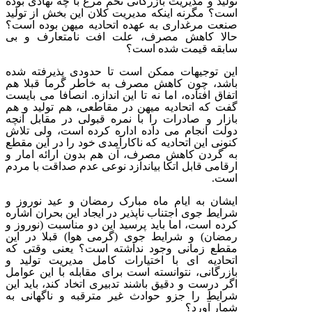
تولید و مدیریت بازرگانی تخم مرغ با چه نهادی بوده
است؟ مگرنه اینکه مدیریت کلان این بخش از تولید
صنعت مرغداری به عهده اتحادیه میهن بوده است؟
حالا کاهش مصرف، علت افت نامتعارف و بی
سابقه قیمت شده است؟
این توجیهات ممکن است تا حدودی پذیرفته شده
باشد، چون کاهش مصرف به خاطر گرما قبلا هم
اتفاق افتاده، اما نه تا این اندازه. انصافا می بایست
گفت که اتحادیه میهن در مقاطعی، هم تولید و هم
بازار و صادرات را با نمره قبولی در مقابل آنچه
دولت انجام می داده اداره کرده است، ولی تلاش
کنونی این اتحادیه که ناکارآمدی خود را در این مقطع
به گردن کاهش مصرف، آن هم بدون ارائه امار و
ارقامی قابل اتکا بیاندازد نوعی عدم صداقت با مردم
است.
ایشان به ایام ماه مبارک رمضان و عید نوروز و
شرایط جوی اجتناب ناپذیر در ایجاد این بحران اشاره
کرده است، اما باید پرسید این دو مناسبت (نوروز و
رمضان) و شرایط جوی (گرمی هوا) قبلا در این
مقطع زمانی وجود نداشته است؟ یعنی وقتی که
اتحادیه ای با اختیارات کامل مدیریت تولید و
بازرگانی، نتوانسته است برای مقابله با این عوامل
اگر درست و دقیق باشند تدبیری اتخاد کند، باید این
شرایط را جزو حوادث غیر مترقبه و ناگهانی به
شمار آورد؟