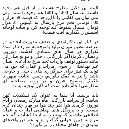
البته این دلایل مطرح هستند و از قبل هم وجود
داشته اند، سال 1400 و 1401 هم وجود داشتند، ولی
نمی توان بی کفایتی را تا این حد که قیمت 58 هزار و
500 تومانی تخم مرغ پارسال به کیلویی 25 هزار
تومان امسال سقوط کند توجیه کرد و ساده لوحانه
اسمش را بگذاریم افت قیمت!
در کنار این ناکارآمدی و ضعف مدیریت اتحادیه در
عرصه تنظیم میزان تولید با توجه به موارد ذکر شدۀ
تکراری در سال های متمادی گذشته، (نوروز،
رمضان، گرما) اگر بازرگانی داخلی و موانع صادراتی
مانند دستور توقف واردات تخم مرغ به ادعای ایشان
غیر بهداشتی از سوی امارات و عمان که خود می
تواند یک تیتر برای خبرگزاری های داخلی و خارجی
باشد را نیز به کمک بیاوریم، رئیس اتحادیه میهن با
تاکتیک منسوخ «بزن و در رو»، مصاحبه ای
سفارشی انجام داده است که قابل توجیه نیست.
باید پرسید، آیا شما به عنوان یک تشکیلات کهن
سابقه، از شرایط بازرگانی ماه مبارک رمضان و ایام
نوروز، گرمای هوا (هر چند هوا در بهار چندان گرم
نیست) و یا پروتکل های بهداشتی امارات و عمان
اطلاعی نداشتید که وضع را به اینجا کشاندید که تخم
مرغ به چنین بحرانی گرفتار آید و اعتراض واحدهای
تولیدی در جاهای مختلف را برانگیزد؟