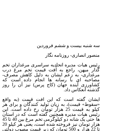
سه شنبه بیست و ششم فروردین
منصور انصاری- روزنامه نگار
رئیس هیات مدیره اتحادیه سراسری مرغداران تخم
گذار میهن، راجع به اُفت قیمت تخم مرغ درب
مرغداری- به زعم ایشان به دلیل کاهش مصرف-
مصاحبه ای با رسانه ها انجام داده است که
کشاورزی آینده جهان (کاج پرس) نیز آن را روز
گذشته انعکاس داد.
ایشان گفته است که این افت قیمت (به واقع
«سقوط» قیمت)، به زیان تولید کنندگان و برای هر
کیلو به قیمت 25 هزار تومان رخ داده است. این
رئیس هیات مدیره همچنین گفته است که در استان
ها حتی یک شانه دو کیلوگرمی تخم مرغ بین 40 تا 45
هزار تومان نیز فروخته شده است، یعنی هر کیلو 20
تا 22 هزار و 500 تومان که زیر قیمت مصوب دولتی