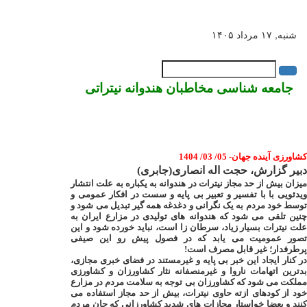
شنبه, ۱۷ مرداد ۱۴۰۵
فارسی
|
English
جامعه شناسی مخاطبان هندوانه نیتراتی
کشاورزی آینده جهان- 05/ 03/ 1404
دبیر گزارش، حجت اله انصاری(جابری)
میزان بیش از حد مجاز نیترات در هندوانه به یکباره به علت انتشار
ویدئویی با با تفسیر و تعبیر بی پایه و سست در افکار عمومی و
توسط خود مردم به یک نگرانی و دغدغه همه گیر تبدیل می شود و
چنین تلقی می شود که هندوانه های تولیدی در مزارع ایران به
علت نیترات بسیار زیاد، سرطان زا است، نباید خورده شود و این
تصور عمومیت می یابد که در فصول پیش رو این صیفی
پرطرفدار؛ غیر قابل مصرف است!
در کنار ایجاد این خبر بی پایه و غیرمستند در فضای خبری مجازی،
بدترین اتهامات ناروا و غیرمنصفانه نثار کشاورزان و کشاورزی
مملکت می شود که کشاورزان بی توجه به سلامت مردم در مزارع
خود از کودهای ازته حاوی نیترات، بیش از حد مجاز استفاده می
کنند و بعضا خواستار مجازات های شدید کشاورزانی که جان مردم