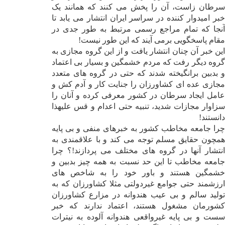
سرطان زاست، آن را پخش ‌می کنند که همانند یک
خبر امیدوار کننده در سراسر ایران انتشار ‌می یابد تا
آنجا که تمام مراجع رسمی مرتبط به طور جدی در
مقام پاسخگویی بر‌می آیند که این طور نیست!
این خبر آن چنان انتشار یافت و از این گروه مجازی به
گروه دیگر رفت که مردم خشمگین و بسیار بی اعتماد
و بدبین برانگیخته شدند که حتی در گروه های متعدد
مجازی عده ای کشاورزان را جنایت کار و آدم کش و
عامل ایجاد سرطان در کشور معرفی کرده و آنان را
سزاوار مجازات شدید، تنبیه حتی اعدام و قس علیهذا
دانستند
!
چرا جامعه مخاطب کشور به خبرهای منفی و بی پایه
همچون حقایق مسلم توجه ‌می کند و با علاقمندی به
انتشار آنها در گروه های مختلف ‌می پردازند!؟ چرا
جامعه مخاطب تا این حد نسبت به همه چیز بدبین و
خشمگین هستند و باور خود را به شاخص های
ارزشمند حتی جوامع غیردولتی مثلا کشاورزان که به
تولید سالم و بی عیب هندوانه در مزارع کشاورزان
کشورمان مشغول هستند، اعتماد ندارند که خبر
سست و بی پایه غیرواقعی هندوانه آلوده به نیترات