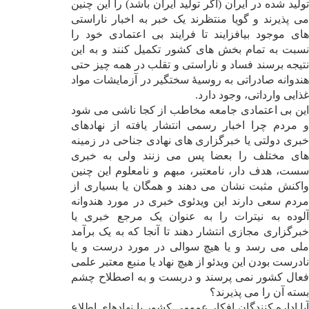
تولید شده در ایران (اگر تولید ایران باشد) را این چنین
‌می پذیرند و گویا منتظرند یک خبر به اخبار ناراستی
های موجود بیافزایند تا فرایند بی اعتمادی خود را
نسبت به تمام بخش های کشور تکمیل کنند و به این
نتیجه برسند فساد و ناراستی و تقلب در همه چیز حتی
هندوانه صادراتی به روسیۀ سختگیر در آزمایشات مواد
غذایی وارداتی، وجود دارد
.
این بی اعتمادی جامعه مخاطب از کجا ناشی ‌می شود
و مردم چرا اخبار رسمی انتشار یافته از نهادهای
خبری دولتی یا خبرگزاری های نهادی جناحی در زمینه
های مختلف را بعضا پس ‌می زنند ولی به خبری
سست، هدف دار، نامعتبر، مبهم و نامعلوم این چنین
واکنش مثبت نشان ‌می دهند و همگان یا بسیاری از
مردم سعی دارند این ویدئوی خبری در مورد هندوانه
آلوده به نیترات را به عنوان یک مرجع خبری یا
خبرگزاری مجازی انتشار دهند تا آنجا که به یک برآمد
ملی ‌می رسد و یا هیچ سوالی در مورد درست و یا
نادرست بودن این ویدئو از هیچ نهاد یا منبع معتبر علمی
فعال کشور نمی پرسند و دربست و به اصطلاح چشم
بسته آن را می پذیرند؟
آیا اداره کنندگان افکار عمومی کشور یا نهادهای اطلاع