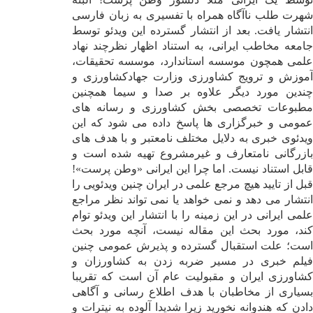
شهرت طلب ناآگاه همراه با تفسیری به زبان فارسی
انتشار یافت. بعد از انتشار گسترده این ویدئو توسط
جامعه مخاطب ایرانی، به استناد اظهار نظرچند نهاد
علمی همچون موسسه استاندارد، موسسه تحقیقات،
آموزش و ترویج کشاورزی وزارت جهادکشاورزی و
چندین مورد دیگر علاوه بر صدا و سیما همچنین
مطبوعات تخصصی بخش کشاورزی و رسانه های
عمومی و خبرگزاری ها پاسخ داده ‌می شود که این
ویدئوی خبری به دلایل مختلف نامعتبر و با هدف های
بازرگانی نامتعارف و غیرمشروع تهیه شده است و
قابل استناد نیست. اما چرا این ایرانی «وطن پرست»!
قبل از تایید هیچ مرجع علمی در ایران چنین ویدئویی را
انتشار ‌می دهد و نمی خواهد یا نمی تواند نظر مراجع
علمی ایرانی در این زمینه را با انتشار این ویدئو توام
کند، مورد بحث این مقاله نیست، آنچه مورد بحث
است؛ علت استقبال گسترده و پذیرش عمومی چنین
فیلم خبری در مسیر ضربه زدن به کشاورزان و
کشاورزی ایران و مقبولیت عام آن است که تقریبا
بسیاری از مخاطبان با هدف اطلاع رسانی و آگاهی
دادن که هندوانه نخورید زیرا شدیدا آلوده به نیترات و