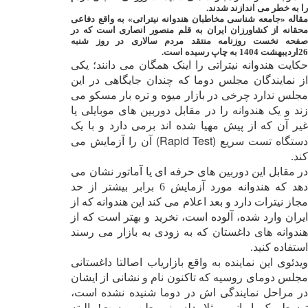
را به خطر می اندازند شدند.
مقاله «جامعه شناسی مخاطبان هندوانه نیتراتی» به واقع دفاعی
محقانه از کشاورزان ایران به قلم منصور انصاری است که در
صفحه نخست روزنامه منتقد مردم سالاری در روز شنبه
26اردیبهشت 1404 به چاپ رسیده است.
حکایت هندوانه نیتراتی را اینک همگان ‌می دانند؛ یکی
از نمایندگان مجلس دوما که چندان جایگاهی در این
مجلس ندارد چرخی در بازار میوه و تره بار مسکو ‌می
زند و یک هندوانه را در مقابل دوربین های موبایلی یا
غیر آن که از پیش مهیا شده اند بر‌می دارد و با یک
(Rapid Test)
ستگاه تست سریع
آن را آزمایش ‌می
کند
.
در مقابل این دوربین های حرفه ای یا آماتور نشان ‌می
دهد که هندوانه مورد آزمایش 6 برابر بیشتر از حد
مجاز نیترات دارد و بعد اعلام ‌می کند این هندوانه که از
ایران وارد شده، آلوده است، نخرید و بهتر است که از
هندوانه های داغستان که به زودی به بازار ‌می رسند
استفاده کنید
.
ویدئوی این نماینده به واقع بازاریاب اصالتا داغستانی
مجلس دومای روسیه که تاکنون نام و نشانی از ایشان
در مراحل نمایندگی اش در دوما شنیده نشده است،
توسط یک ایرانی مثلا دلسوز وطن پرست! البته