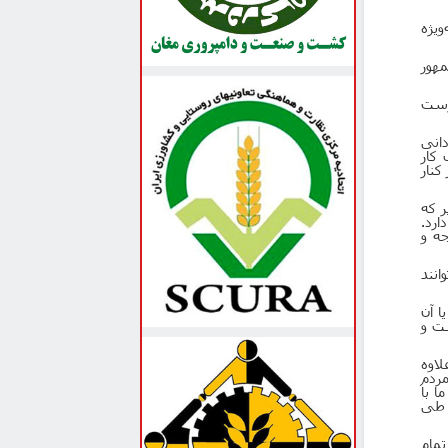
یژه
مهور
رست
دانی
 کار
کنار
ر که
ارد.
جه و
انند
ا آن
ست و
لاوه
ردم
ا با
 طی
تمام