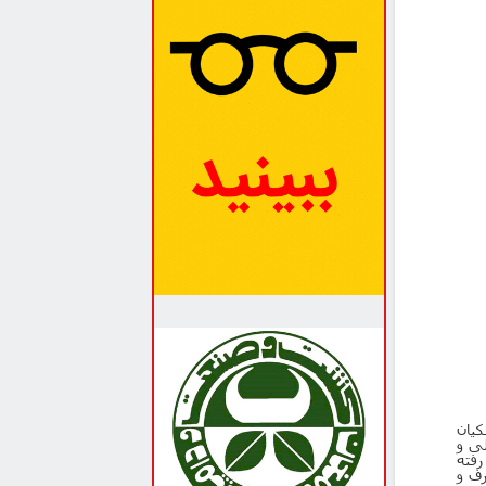
کیان
ی و
رفته
رف و