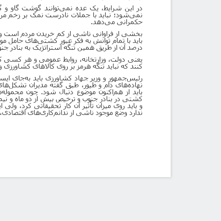
در این شرایط، یک عده نمی‌توانند گوشت گاو و گوس
نمی‌شود؛ نباید با جملات نادرست نمک بر زخم مردم
حکمرانی می‌دهد.
بخشی از فراوانی ناشی از کم خریدن مردم است وق
باید با تمام توانش به فکر عبور کشتی‌های حامل مو
درصد آن از طریق همین تنگه استراتژیک به بنادر ج
یعنی دولت، وزارتخانه، روابط عمومی و هر کسی که
کنند که نباید تنگه هرمز بر روی کالاهای کشاورزی و
رئیس‌جمهور و وزیر جهاد کشاورزی باید به‌جای ایست
نهاده‌های دام و طیور، طبق گفته مدیران تشکل‌های
باید از هم‌اکنون موضوع دنبال شود. چون محموله
کشتی در بنادر جنوب و ترخیص بیش از دو ماه و نی
و باید روی میزان تأثیر آن کار تحقیقاتی کرد، ولی ا
ندارد وضع موجود ناشی از ندانم‌کاری‌های اقتصادی، 