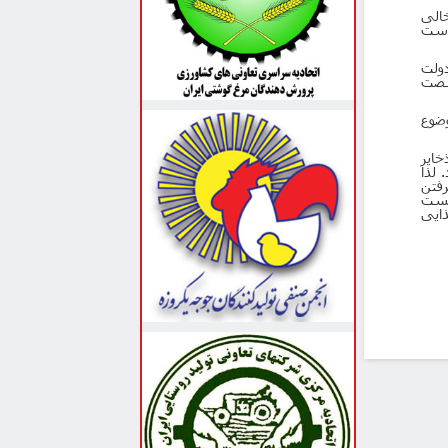
خالی
 دست
ولت
 شصت
وضوع
خایر
 لذا
رفتن
 هست
ذایی