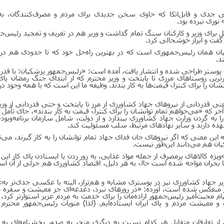
ی جدی و قابل‌اتکا که حاوی سخن جدیدی برای مردم و مصرف‌کنندگان، به‌و
نوری نبرده بود.
یل برای وزیر و کارکنان سنگ تمام گذاشت و وزیر هم در تعریف و تمجید رئیس‌ج
گفت و ابراز خوشحالی کرد.
شکیان همان رئیس‌جمهوری است که در بهترین راه‌حل خود که تا حدودی هم د
د.
 پوستر طراحی شده و انتشار یافت، آمده است: «رئیس‌جمهور پزشکیان: با قدر
ترین روستاهای مرزی تا پایتخت و وزیر محترم که از ابتدای جنگ رمضان پای
شان را برای کنترل قیمت‌ها به کار بندند. وظیفه ما این است که با همه وجود در 
ی قدردانی از نیروهای جهاد کشاورزی از مرز تا پایتخت و حتی قدردانی از وزی
 که «می‌خواهم تمام توانشان را برای کنترل قیمت به کار بندند»، جای تأمل د
 را به گردن وزارت جهاد کشاورزی بیندازد و از دولت، شامل سازمان برنامه‌وبود
عهده دارند و سایر نهادهای مرتبط، سلب مسئولیت کند.
ین معنی که اگر نیروهای جان فدای جهاد تمام توانشان را به کار گیرند، می‌تو
یان هم می‌دانند این‌طور نیست.
یژه کالاهای پرمصرف از جمله مواد غذایی، به زور زدن یا ایستادن پای کار این ی
 بحران مواجه شده است حال به هر دلیل، اقتصاد کشاورزی هم جزئی از آن ا
یر جهاد کشاورزی نیز در پوستری مشابه و هم‌تراز، البته با عکسی جدی‌تر به‌ع
 منعکس شده است، آورده: «در روزهای نبرد، دغدغه‌ای جز معیشت و سفره م
حبت‌آمیز رئیس‌جمهور اراده‌مان را برای خدمت به مردم عزیز استوارتر کرد، م
و معیشت مردم و پای ایران ایستاده‌ایم. (لذا) منویات رئیس‌جمهور محترم
 از تعارفات متقابل هر کدام نسبت به دیگری منجر به صدور بخشنامه‌ای به 