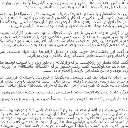
نه خانی رفته است»، یعنی رئیس‌جمهور، توپ گرانی‌ها را به زمین وزارت ج
را تبدیل به یک بخشنامه کرد و به زمین استان‌ها پرتاب نمود!
این بخشنامه‌ها و یا دستورالعمل‌ها برطرف نمی‌شود. اگر دستورالعمل و بخش
ت هم تاکنون تأثیر اندکی در احتکار و کاهش قیمت‌های روزافزون داشته و دارد
 حال افزایش است. به‌طور مثال؛ انجمن صنایع فرآورده‌های لبنی ایران گفته
 هزار و پانصد تومان به شصت هزار و پانصد تومان رسماً افزایش می‌یابد.
از گرانی علوفه خشبی تا جو، ذرت، کنجاله سویا، دستمزد کارگران، هزینه‌
به شیر می‌رسد و بعد از شیر، مسیر تَحَکُمی خود را در هفتاد درصد قیمت 
 با افزودن این رقم به قیمت تمام شده، باید افزایش قیمت مواد پلاستیک
نقل که آن هم گران شده است به واحد صنفی بدهد و بعد به دست مردم برسد.
اید گفت این بخشنامه‌ها خویند ولی در مقابل گرانی‌ها
«
باد هوا
»
هستند. پس 
ا تمام وجود ایستاده‌ایم، قشنگ، زیبا، عاطفی، ولی بی‌اثرند.
 فلان مقدار ارز ارزان‌قیمت برای وزارتخانه و به‌طور ویژه و با تصویب توسط مق
ی‌یابد، می‌توانست گفت رئیس‌جمهور برای «انشاالله ماشاالله» به وزارت 
م بوده، و با این هدف این بازدید را انجام داده است.
مار ایران به‌عنوان یک نهاد رسمی می‌گوید: از فروردین پارسال تا فروردین ا
د صد و سی درصد بالا رفته، این در حالی است که دولت یا وزیر، مداوم از ا
دی یاد می‌کنند که هیچ‌کدام از این اعلام‌های
«
ارزان شدن‌ها
»
تحقق نیافته اس
کدیگر، علاوه بر این‌که اعتماد مردم را سلب می‌کند، موجب خشم آن‌ها می‌شود.
 از فروردین گذشته تا فرودین امسال حدوداً دو و نیم برابر و مرغ و تخم‌مرغ 
تمامی مردم و از اقشار مختلف، به رخ کشیدن فراوانی کالا و موجود بودن آن‌ه
منیت غذایی است، ولی امنیت غذایی فقط فراوانی نیست و تعریف مشخص پذیر
 که مهم‌ترین آن‌ها قدرت خرید است، دوم سلامت و بهداشتی بودن مواد غذا
کمبود است- اما تکیه بر فراوانی مواد غذایی از سوی هر مقامی که باشد صاد
ور، قدرت خرید گوشت یا مواد لبنی داشتند چیزی در قفسه‌ها باقی نمی‌ماند.