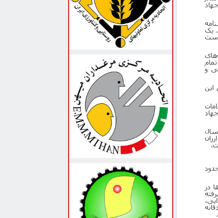
هاد
نامه
. یک
 است
های
تمام
ی و
این
امات
جهاد
مسال
رزان
ت.
حدود
ا در
فته
یی،
قانه