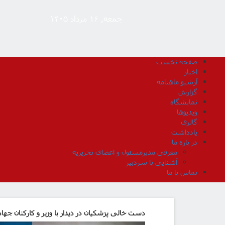
جمعه, ۱۶ مرداد ۱۴۰۵
صفحه نخست
اخبار
آرشیو ماهنامه
گزارش
نمایشگاه
ویدیوها
گالری
یادداشت
در باره ما
معرفی مدیرمسئول و اعضای تحریریه
آشنایی با سردبیر
تماس با ما
دست خالی پزشکیان در دیدار با وزیر و کارکنان جها