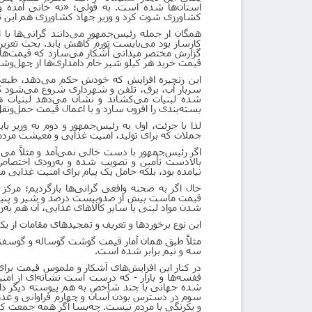
استان‌ها شده است. به قولی؛ «نه خانی آمده و 
کشاورزی شوت کرد و وزیر جهاد کشاورزی هم این توپ 
همگان از جمله رئیس‌جمهور می‌دانند گرانی‌ها با 
کارساز بود می‌بایست تورم کاهش یابد. بحث تعزیرا
گزارش مختصر میدانی آشکار می‌سازد که قیمت‌ها در
قیمت خرید هر کیلو شیر خام دامداری‌ها از چهل‌وشش
این زنجیره افزایش که خودش حکم می‌دهد، طبعی 
سربار آب، برق، تلفن و شهرداری شروع می‌شود که 
شده لبنیات می‌کشاند و نشان می‌دهد لبنیات هم
بسته‌بندی را افزون سازد و با اعمال قیمت حمل‌و
لذا با جرئت، اول به رئیس‌جمهور و دوم به وزیر ب
جملات که برای تولید، امنیت غذایی و معیشت مردم ب
اگر رئیس‌جمهور با دست خالی نمی‌آمد و مثلاً می‌گفت
بالادست تأمین و تصویب شده و به‌زودی اختصاص م
نیامده بود، بلکه حامل یک پیام برای امنیت غذایی مرد
حال اگر به صحنه واقعی گرانی‌ها بازگردیم؛ مرکز آ
قیمت ماست بیش از صدوبیست درصد و شیر و پنیر حدو
شدن مواد لبنی یا سایر کالاهای غذایی، آن هم به‌زو
این نوع برخوردها و تعریف و تمجیدهای مقامات از ی
مثلاً طبق همان آمار قیمت گوشت گوساله و گوسفندی،
سه و نیم برابر شده است.
در کنار این افزایش‌های آشکار و ملموس قیمت برای 
قفسه‌ها و بازار - که درست است نشانه‌ای از ا
شده جهانی با چند شاخص به هم پیوسته دیگر دارد
سوم در دسترس بودن آسان و چهارم فراوانی و عدم 
و یکرنگی با مردم نیست. چه‌بسا اگر همه جمعت کش