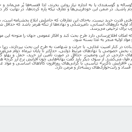
اله و گوسفندی یا به اندازه نیاز روغن بخرند، لذا قفسه‌ها پُر می‌ماند و 
 پاشید. در ضمن این خودفریبی‌ها و تعارف تیکه پاره کردن‌ها، در نهایت کار
تی قدرت خرید نیست. به‌جای این تعارفات که حاصلش ابلاغ بخشنامه است، د
اد اولیه داروهای انسانی، دامپزشکی و نهاده‌ها از تنگه هرمز باشد که حداقل
نوب برای ترخیص می‌رسد.
 امکان اطلاع‌رسانی دارد طرح بحث کند و افکار عمومی جهان را متوجه این م
 مواد اولیه منجر به غذا بسته شود.
ادن در کنار امنیت غذایی، با جرئت و شهامت به طرح این بحث بپردازند، زیرا ذ
 بخش خصوصی یا نهادهای مرتبط دولتی، حداکثر تا پایان تیرماه دوام می‌آورد.
‌های خارجی در این وضعیت، حداقل در صورت تأمین ارز خرید، حمل و پهلو گ
م طول می‌کشد. از سوی دیگر باید گفت بهانه‌هایی چون افزایش نرخ ارز گرچه
ین «افزایش ناگزیر
»
تناسبی با گرانی‌های روزافزون کالاهای اساسی و مواد غ
فساد و رانت‌خواری‌های ریشه‌دار و مزمن دارد.