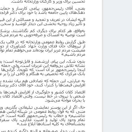
تحسین برای وزیر و کارکنان وزارتخانه داشت.
یعنی، آقای رئیس‌جمهور، پیامی کارساز و حمایت
دهک‌های پایین جامعه باشد با خود برای دکتر قزلجه 
البته ایشان در تعریف و تمجید و مسائلی از این قب
و تأثیر زیاد روحیه بخشی این دیدار کوشید و سخن 
به‌واقع، هر کدام برای دیگری کم نگذاشتند. پز
است توصیه به امساک و صرفه‌جویی به مردم می‌کن
طبق گزارش روابط عمومی وزارتخانه که در قالب یک
از نیروهای جان فدای وزارت جهاد کشاورزی از دور
معیشت مردم عزیز ایران بوده‌اند می‌خواهم تمام توان
مردم باشیم.»
بدون شک، این پیام، ارزشمند و قابل‌توجه است؛ یعن
نشانه تلاش بی‌وقفه این عزیزان است، ولی جمله آخر
اینجا رئیس‌جمهور بر آن است که تلویحاً، گرانی‌ها
بانک مرکزی که تخصیص به هنگام و کافی ارز را بر 
به عبارتی، این جمله که تصادفی هم بیان نشده به ا
افزایش قیمت‌ها را کنترل کنند، خود آقای دکتر پزشک
اقتصاد کلان کشور و جلوگیری از افزایش قیمت‌ها به‌و
شخص یا نیروی در خط نیست. وقتی اقتصاد کلان با
با بحران مواجه می‌شود.
حال اگر از این پوستر نمایشی تبلیغاتی بگذریم، وز
متنی که به قول روابط عمومی در شبکه ایکس هم
نداشتیم» و خطاب به رئیس‌جمهور گفته است: «پیام م
تمام وجود پای تولید و امنیت غذایی، پای سفره 
بخشنامه‌ای به کلیه استان‌ها ابلاغ شد.»
یعنی این دیدار صمیمانه و البته دلگرم کننده پس