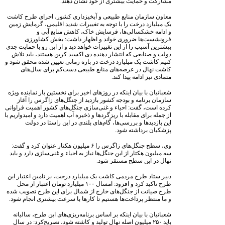
مشارکت و حمایت بیشتری از خود نشان دهند.
معاون سازمان منابع طبیعی و آبخیزداری کشور، اجرای طرح کاشت
یک میلیارد درخت را با توجه به تغییرات شدید اقلیمی، گرمایش زمین
و ادامه خشکسالی‌ها، فرسایش خاک، کاهش منابع آبی و
فرونشست‌ها ضروری خواند و اظهار داشت: بخش کشاورزی
بیشترین آسیب را از این تغییرات خواهد دید و از این رو با حمایت جدی
دولت و صنایعی که انتشار دهنده دی اکسید کربن هستند، باید تلاش
کنیم کاشت یک میلیارد درخت در بازه زمانی تعیین شده محقق شود و
کاشت نهال در عرصه‌های منابع طبیعی دست‌کم برای سال‌های
متمادی نیز ادامه پیدا کند.
شعبانیان با بیان اینکه در روزهای اخیر برای نخستین بار نماینده ویژه
سازمان برنامه و بودجه کشور بازدید از جنگل‌های زاگرس را آغاز
کرده است، گفت: احیاء و غنی‌سازی جنگل‌های کشور اهمیت فراوانی
از جمله برای مقابله با ریزگردها و ذخیره آب اهمیت دارد و امیدواریم با
این بازدیدها و بررسی‌ها، گام‌های بلندی در این راستا در دولت
پزشکیان برداشته شود.
وی، سطح جنگل‌های زاگرس را ۶ میلیون هکتار عنوان کرد و گفت:
سه میلیون هکتار از این جنگل‌ها نیاز به احیاء و غنی‌سازی دارد و باید
نهال در این سطح مستقر شود.
دبیر ستاد طرح مردمی کاشت یک میلیارد درخت، بر تامین اعتبار این
طرح تاکید کرد و افزود: امسال ۱۰۰ میلیارد تومان اعتبار از محل
طرح صیانت از جنگل‌های خارج از شمال برای این طرح تصویب شده
و ما منتظر پرداخت‌ها هستیم تا کارها با سرعت بیشتری انجام شود.
شعبانیان با بیان اینکه بر اساس برنامه‌ریزی‌های این طرح، سالیانه
باید ۲۵۰ میلیون اصله نهال تولید و کاشته شود، تصریح‌کرد: در سال