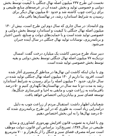
نخست این طرح ۲۳۷ میلیون اصله نهال جنگلی با کیفیت توسط بخش
دولتی و خصوصی تولید و بخش عمده آن در عرصه‌های منابع طبیعی و
برای زراعت چوب کاشته شد و حدود ۵۰ میلیون نهال دیگر برای
رسیدن به شرایط استاندارد رشد، در نهالستان‌ها باقی ماند.
وی ادامه‌داد: در سال جاری که سال دوم این طرح است، بیش از ۱۴۰
میلیون اصله نهال جنگلی با کیفیت و استاندارد توسط بخش دولتی و
خصوصی تولید شده است و با حمایت‌های دولت و صنایع، تامین اعتبار
و برنامه‌ریزی، نوسانات تولید نهال جنگلی در سال آینده جبران
می‌شود.
دبیر ستاد طرح مردمی کاشت یک میلیارد درخت گفت: امسال
نزدیک‌به ۷۷ میلیون اصله نهال جنگلی توسط بخش دولتی و بقیه
توسط بخش خصوصی تولید شده است.
وی با بیان اینکه کاشت این نهال‌ها در مناطق گرمسیری آغاز شده
است، افزود: بنا داریم از ۱۴۰ میلیون اصله نهال جنگلی تولید شده در
سال جاری، حدود ۲۰ میلیون اصله را برای رسیدن به شرایط استاندارد
رشد به مدت دو تا سه سال در نهالستان‌ها نگهداری کنیم و ۵۰ درصد
باقی‌مانده به زراعت چوب و مابقی به احیا و غنی‌سازی جنگل‌ها،
توسعه فضای سبز و بیابان‌زدایی اختصاص خواهد یافت.
شعبانیان اظهار داشت: استقبال مردم از زراعت چوب به دلیل
درآمدزایی زیاد است، به طوری که در این طرح برنامه‌ریزی شده که
۵۰ درصد نهال‌ها را به این بخش اختصاص دهیم.
وی با اشاره به تصویب قانون افزایش بهره‌وری کشاورزی و منابع
طبیعی در سال ۱۳۸۹، تصریح‌کرد: براساس این قانون، دولت موظف
است سرانه مصرف فضای سبز و جنگل را از یک‌هزار و ۷۰۰ مترمربع