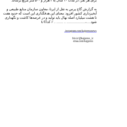
برای هر نفر، در مدت ۱۰ سال به ۲ هزار و ۵۰۰ متر مربع برساند.
به گزارش گاج پرس به نقل از ایرنا، معاون سازمان منابع طبیعی و
آبخیزداری کشور افزود: معنای این هدفگذاری این است که حدود هفت
تا هشت میلیارد اصله نهال باید تولید و در عرصه‌ها کاشت و نگهداری
شود.....،...................... .. ........ .. //
کد65
L
.
instagram.com/kajpressnews
ble.ir/@kajpress_ir
eitaa.com/kajpress