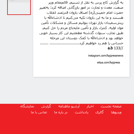
به گزارش کاج پرس به نقل از تسنیم، قائم‌مقام وزیر
صنعت، معدن و تجارت در امور بازرگانی اضافه کرد: به‌تعبیر
حضرت امام خمینی(ره) اصناف بازوان قدرتمند انقلاب
هستند و ما به این بازوان تکیه می‌کنیم تا ان‌شاءالله با
ریش‌سفیدان بازار تهران بتوانیم مسائل و مشکلات تأمین
مواد اولیه، کنترل بازار و تأمین مایحتاج مردم را حل کنیم.
طبق تجارب سنوات گذشته مطمئنیم این کار بسیار خوبی
خواهد بود و ان‌شاءالله با کمک دوستان این مرحله
حساس را هم رد خواهیم کرد......................... .......
a.b
133
//
instagram.com/kajpressnews
eitaa.com/kajpress
صفحه نخست
اخبار
آرشیو ماهنامه
گزارش
نمایشگاه
ویدیوها
گالری
یادداشت
در باره ما
تماس با ما