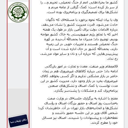
کشور ما بحران‌هایی اعم از جنگ تحمیلی، تحریم و... را
از سر باز کرده است؛ کمک گرفتن از عامه مردم و
تشکل‌ها برای تصمیم‌گیری و برنامه‌ریزی بوده است.
وی با بیان اینکه نحوه برخورد با مسئله‌ای که ناگهان
حادث می‌شود، قدرت مدیریت کشور را نشان می‌دهد،
درباره اقدامات دولت برای تأمین بازار در طول یک هفته
اخیر که با تجاوز رژیم صهیونیستی به خاک کشور مواجه
بودیم، توضیح داد: مدیران ما بحمدالله آب‌دیده در کوره
جنگ تحمیلی هستند و تجربیات خوبی در این زمینه
دارند، بحمدالله کشور در حال اداره شدن است و آن
پیش‌بینی‌هایی که درباره آب و نان و سایر مواد می‌شد،
رخ نداد.
قائم‌مقام وزیر صنعت، معدن و تجارت در امور بازرگانی
ادامه داد: حتی درباره کالاهای غیرضروری هم در زمان
حاضر در بازار مشکلی نداریم و اگر کسی بخواهد کالای
غیرضروری بخرد در بازار وجود دارد. مدیریت کشور در این
مدت توانست با کمک اصناف و تشکل‌های صنعتی
برنامه‌ریزی کند و مشکلات را پشت‌سر بگذارد.
مفتح با اشاره به برگزاری جلسه‌ای در وزارت صمت
به‌مناسبت روز اصناف و حضور بزرگان اصناف و رؤسای
تشکل‌ها و اتحادیه‌های بازار تهران در آن، خاطرنشان کرد:
شخص آقای وزیر در این جلسه حضور داشتند و
نقطه‌نظرات و پیشنهادات را شنیدند، اصناف نیز مسائل
خود را مطرح کردند.