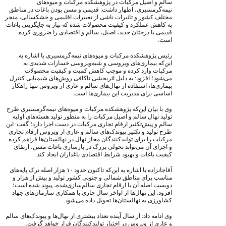
سالم و اصیل مرکبات در پژوهشکده مرکبات و میوه‌های
نیمه‌گرمسیری، اظهار داشت: قدیمی و مسن بودن باغات در مناطق
مختلف کشور و تاثیرات ناشی از تغییرات اقلیمی و خشکسالی، منجر
به کاهش عملکرد و کیفیت محصولات شده که نیاز به جایگزینی باغات
قدیمی با درختان جدید، اصیل، سالم و اقتصادی را ضروری کرده
است.
رئیس پژوهشکده مرکبات و میوه‌های نیمه‌گرمسیری با اشاره به
این‌که بیماری‌های ویروسی و شبه‌ویروسی خسارات شدیدی به
مرکبات وارد کرده و موجب کاهش کمیت و کیفیت محصولات
می‌شود؛ افزود: به دلیل اثربخشی ناکافی روش‌های شیمیایی کنترل
بیماری‌ها، استفاده از نهال‌های سالم و عاری از ویروس تنها راهکار
اساسی برای مدیریت این بیماری‌ها است.
وی با بیان این‌که پژوهشکده مرکبات و میوه‌های نیمه‌گرمسیری طرح
تولید نهال سالم و اصیل مرکبات را به منظور تولید هسته‌های اولیه
سالم و پیش‌تکثیر ارقام تجاری مرکبات در دست اجرا دارد؛ گفت: این
طرح تولید و تکثیر پیوندک‌های سالم و عاری از ویروس ارقام تجاری
مرکبات را برای تولیدکنندگان مجاز نهال در نهالستان‌ها فراهم کرده
و اجرای آن می‌تواند تحولی بزرگ در بازسازی باغات مسن، ارتقای
کیفیت باغات و بهبود شرایط اقتصادی باغداران ایجاد کند.
آقاجانزاده با اشاره به این‌که تاکنون حدود ۱۰ هزار اصله نرک پایه‌های
مناسب برای مناطق شمالی و جنوبی کشور تولید و بیش از هزار و
دویست اصله آن با ارقام تجاری سالم‌سازی‌شده، پیوند شده است؛
افزود: این نهال‌ها از اواخر سال جاری با همکاری سازمان‌های جهاد
کشاورزی به نهالستان‌ها تحویل داده می‌شود.
وی ادامه داد: از سال آینده تعداد بیشتری از نهال‌ها و پیوندک‌های سالم
و عاری از ویروس در اختیار تولیدکنندگان قرار خواهد گرفت.