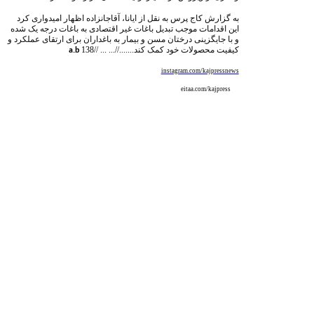
به گزارش کاج پرس به نقل از ایانا، آقاجانزاده اظهار امیدواری کرد
این اقدامات موجب تبدیل باغات غیر اقتصادی به باغات درجه یک شده
و با جایگزینی درختان مسن و بیمار به باغداران برای ارتقای عملکرد و
کیفیت محصولات خود کمک کند.......//... ... //
138
a.b
instagram.com/kajpressnews
eitaa.com/kajpress