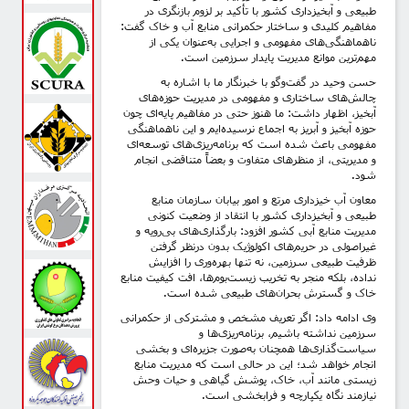
طبیعی و آبخیزداری کشور با تأکید بر لزوم بازنگری در
مفاهیم کلیدی و ساختار حکمرانی منابع آب و خاک گفت:
ناهماهنگی‌های مفهومی و اجرایی به‌عنوان یکی از
مهم‌ترین موانع مدیریت پایدار سرزمین است.
حسن وحید در گفت‌وگو با خبرنگار ما با اشاره به
چالش‌های ساختاری و مفهومی در مدیریت حوزه‌های
آبخیز، اظهار داشت: ما هنوز حتی در مفاهیم پایه‌ای چون
حوزه آبخیز و آبریز به اجماع نرسیده‌ایم و این ناهماهنگی
مفهومی باعث شده است که برنامه‌ریزی‌های توسعه‌ای
و مدیریتی، از منظرهای متفاوت و بعضاً متناقضی انجام
شود.
معاون آب خیزداری مرتع و امور بیابان سازمان منابع
طبیعی و آبخیزداری کشور با انتقاد از وضعیت کنونی
مدیریت منابع آبی کشور افزود: بارگذاری‌های بی‌رویه و
غیراصولی در حریم‌های اکولوژیک بدون درنظر گرفتن
ظرفیت طبیعی سرزمین، نه تنها بهره‌وری را افزایش
نداده، بلکه منجر به تخریب زیست‌بوم‌ها، افت کیفیت منابع
خاک و گسترش بحران‌های طبیعی شده است.
وی ادامه داد: اگر تعریف مشخص و مشترکی از حکمرانی
سرزمین نداشته باشیم، برنامه‌ریزی‌ها و
سیاست‌گذاری‌ها همچنان به‌صورت جزیره‌ای و بخشی
انجام خواهد شد؛ این در حالی است که مدیریت منابع
زیستی مانند آب، خاک، پوشش گیاهی و حیات وحش
نیازمند نگاه یکپارچه و فرابخشی است.