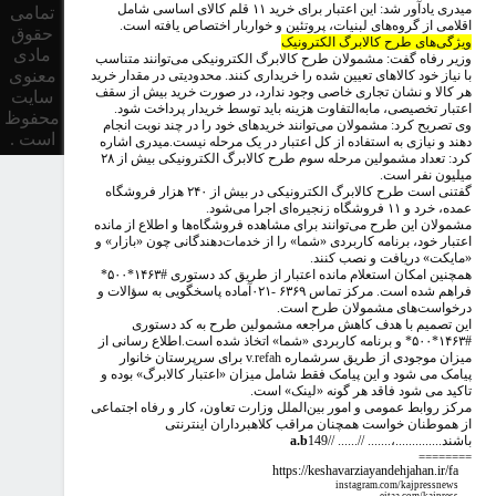
میدری یادآور شد: این اعتبار برای خرید ۱۱ قلم کالای اساسی شامل
تمامی
اقلامی از گروه‌های لبنیات، پروتئین و خواربار اختصاص یافته است.
حقوق
ویژگی‌های طرح کالابرگ الکترونیک
مادی
وزیر رفاه گفت: مشمولان طرح کالابرگ الکترونیکی می‌توانند متناسب
معنوی
با نیاز خود کالاهای تعیین‌ شده را خریداری کنند. محدودیتی در مقدار خرید
هر کالا و نشان تجاری خاصی وجود ندارد، در صورت خرید بیش از سقف
سایت
اعتبار تخصیصی، مابه‌التفاوت هزینه باید توسط خریدار پرداخت شود.
محفوظ
وی تصریح کرد: مشمولان می‌توانند خریدهای خود را در چند نوبت انجام
است .
دهند و نیازی به استفاده از کل اعتبار در یک مرحله نیست.میدری اشاره
کرد: تعداد مشمولین مرحله سوم طرح کالابرگ الکترونیکی بیش از ۲۸
میلیون نفر است.
گفتنی است طرح کالابرگ الکترونیکی در بیش از ۲۴۰ هزار فروشگاه
عمده، خرد و ۱۱ فروشگاه زنجیره‌ای اجرا می‌شود.
مشمولان این طرح می‌توانند برای مشاهده فروشگاه‌ها و اطلاع از مانده
اعتبار خود، برنامه کاربردی «شما» را از خدمات‌دهندگانی چون «بازار» و
«مایکت» دریافت و نصب کنند.
همچنین امکان استعلام مانده اعتبار از طریق کد دستوری #۱۴۶۳*۵۰۰*
فراهم شده است. مرکز تماس ۶۳۶۹ -۰۲۱آماده پاسخگویی به سؤالات و
درخواست‌های مشمولان طرح است.
این تصمیم با هدف کاهش مراجعه مشمولین طرح به کد دستوری
#۱۴۶۳*۵۰۰* و برنامه کاربردی «شما» اتخاذ شده است.اطلاع رسانی از
میزان موجودی از طریق سرشماره
v.refah
برای سرپرستان خانوار
پیامک می شود و این پیامک فقط شامل میزان «اعتبار کالابرگ» بوده و
تاکید می شود فاقد هر گونه «لینک» است.
مرکز روابط عمومی و امور بین‌الملل وزارت تعاون، کار و رفاه اجتماعی
از هموطنان خواست همچنان مراقب کلاهبرداران اینترنتی
باشند..............،....... //...... //
149
a.b
========
https://keshavarziayandehjahan.ir/fa
instagram.com/kajpressnews
eitaa.com/kajpress