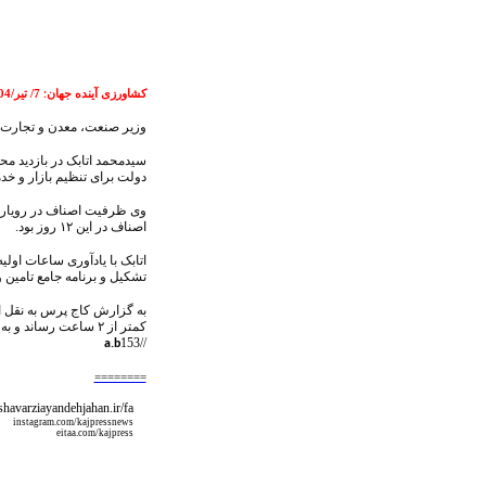
کشاورزی آینده جهان
7/ تیر/1404
:
وزیر صنعت، معدن و تجارت، د
سیدمحمد اتابک در بازدید مح
دولت برای تنظیم بازار و خ
وی ظرفیت اصناف در رویارویی
اصناف در این ۱۲ روز بود.
تشکیل و برنامه جامع تامین و
به گزارش کاج پرس به نقل ا
کمتر از ۲ ساعت رساند
153
//
a.b
========
eshavarziayandehjahan.ir/fa
instagram.com/kajpressnews
eitaa.com/kajpress