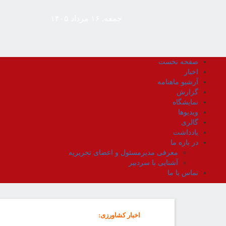
جمعه, ۱۶ مرداد ۱۴۰۵
صفحه نخست
اخبار
آرشیو ماهنامه
گزارش
نمایشگاه
ویدیوها
گالری
یادداشت
در باره ما
معرفی مدیرمسئول و اعضای تحریریه
آشنایی با سردبیر
تماس با ما
اخبار کشاورزی
: