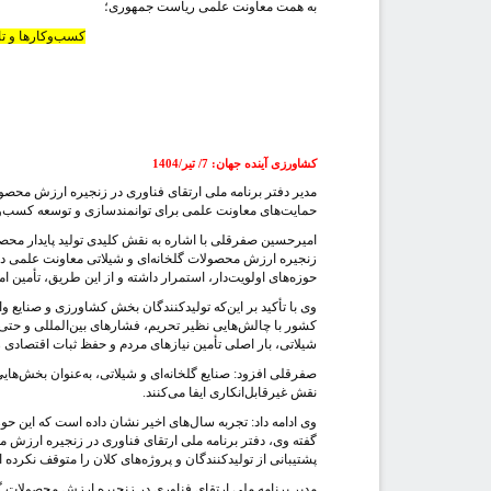
به همت معاونت علمی ریاست جمهوری؛
کسب‌وکارها و تا
کشاورزی آینده جهان
:
7/ تیر/1404
مدیر دفتر برنامه ملی ارتقای فناوری در زنجیره ارزش محصول
حمایت‌های معاونت علمی برای توانمندسازی و توسعه کسب‌وکا
امیرحسین صفرقلی با اشاره به نقش کلیدی تولید پایدار محصو
زنجیره ارزش محصولات گلخانه‌ای و شیلاتی معاونت علمی در ت
حوزه‌های اولویت‌دار، استمرار داشته و از این طریق، تأمین ا
وی با تأکید بر این‌که تولیدکنندگان بخش کشاورزی و صنایع و
کشور با چالش‌هایی نظیر تحریم، فشارهای بین‌المللی و حتی ته
شیلاتی، بار اصلی تأمین نیازهای مردم و حفظ ثبات اقتصادی ر
صفرقلی افزود: صنایع گلخانه‌ای و شیلاتی، به‌عنوان بخش‌هایی 
نقش غیرقابل‌انکاری ایفا می‌کنند.
وی ادامه داد: تجربه سال‌های اخیر نشان داده است که این حو
گفته وی، دفتر برنامه ملی ارتقای فناوری در زنجیره ارزش م
پشتیبانی از تولیدکنندگان و پروژه‌های کلان را متوقف نکرده
مدیر برنامه ملی ارتقای فناوری در زنجیره ارزش محصولات 