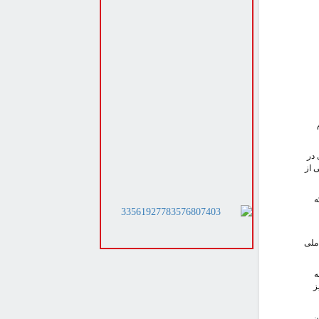
 در
 از
ه
 ملی
ه
ز
ن