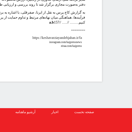
دفتر به‌صورت مجازی برگزار شد تا روند بررسی و ارزیابی طرح‌
به گزارش کاج پرس به نقل از ایرنا، صفرقلی، با اشاره به برن
فرآیندها، هماهنگی میان نهادهای مرتبط و تداوم حمایت از پرو
کنیم.......... //...... //
157
a.b
========
https://keshavarziayandehjahan.ir/fa
instagram.com/kajpressnews
eitaa.com/kajpress
صفحه نخست
اخبار
آرشیو ماهنامه