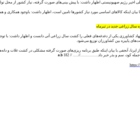
لی اخیر رژیم صهیونیستی اظهار داشت: با پیش بینی‌های صورت گرفته، نیاز کشور از محل تول
 بیان اینکه کالاهای اساسی مورد نیاز کشورها تامین است، اظهار داشت: باوجود همکاری و 
ه سال زراعی جدید در تیرماه
د کشاورزی یکی از دغدغه‌های فعلی را کشت سال زراعی آتی دانست و اظهار داشت: با توجه به 
های پاییزه بین کشاورزان توزیع می‌شود.
 ایرنا، آنجفی با بیان اینکه طبق برنامه ریزی‌های صورت گرفته مشکلی در کشت غلات و دانه
له کود، سم و بذر خبر داد...................//...... //
182
a.b
https:/