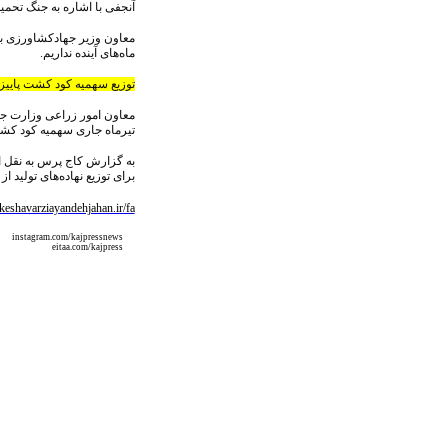
آنجفی با اشاره به جنگ تحمی
معاون وزیر جهادکشاورزی با
ماه‌های آینده نداریم.
توزیع سهمیه کود کشت پاییز
معاون امور زراعی وزارت جها
تیرماه جاری سهمیه کود کشت‌
به گزارش کاج پرس به نقل از
برای توزیع نهاده‌های تولید از جم
/keshavarziayandehjahan.ir/fa
instagram.com/kajpressnews
eitaa.com/kajpress