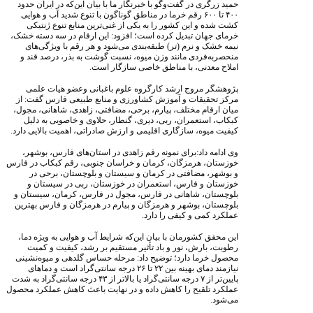
حمید زرگری در گفت‌و‌گو با خبرنگار ما با بیان این‌که در ایران حدود
۴۰۰ تا ۶۰۰ رقم خرما در مناطق گوناگون با تنوع شدید آب و هوایی
کشت شده و این کشور را به یکی از غنی‌ترین منابع تنوع ژنتیکی
خرمای جهان تبدیل کرده است؛ افزود: این ارقام در سه دسته خشک،
نیمه خشک و نرم (تر) طبقه‌بندی می‌شود و هر رقم با ویژگی‌های
منحصربه‌فردی مانند وزن میوه، نسبت گوشت به بذر، درصد قند و
املاح معدنی، با مناطق خاصی سازگار است.
پژوهشگر مروج ارشد کارگروه علوم باغبانی وعضو هیات علمی
مرکز تحقیقات و آموزش کشاورزی و منابع طبیعی فارس گفت: از
میان ارقام مختلف، پیارم، برحی، مضافتی، زاهدی، شاهانی، مجول،
کبکاب، استعمران، ربی، دیری، گنطار، حلاوی و خاصویی به دلیل
کیفیت میوه، سازگاری اقلیمی و ارزش صادراتی، اهمیت بالایی دارد.
وی ادامه داد:برای نمونه رقم زاهدی در استان‌های فارس، بوشهر،
خوزستان، هرمزگان، کرمان و خراسان جنوبی، رقم کبکاب در فارس
و بوشهر، مضافتی در کرمان و سیستان و بلوچستان، برحی در
خوزستان و فارس، استعمران در خوزستان، ربی در سیستان و
بلوچستان، شاهانی در فارس، مجول در فارس، کرمان، سیستان و
بلوچستان، بوشهر و هرمزگان و پیارم در هرمزگان و فارس بهترین
عملکرد کمی و کیفی را دارد.
این محقق کشورمان با بیان این‌که شرایط آب و هوایی به ویژه دما،
رطوبت، بارش، نور و باد تأثیر مستقیم بر رشد، کیفیت و کمیت
محصول خرما دارد؛ توضیح داد: مرحله حساس گلدهی و میوه‌نشینی
نیازمند دمای بهینه بین ۲۲ تا ۲۶ درجه سانتی‌گراد است و دماهای
پایین‌تر از ۷ درجه سانتی‌گراد یا بالاتر از ۴۳ درجه سانتی‌گراد به شدت
عملکرد تلقیح را کاهش داده و در نهایت باعث کاهش عملکرد محصول
می‌شود.