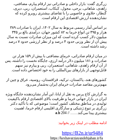
زرگری گفت: بازار داخلی و صادراتی نیز ارقام پیارم، مضافتی،
زاهدی، شاهانی، برحی، مجول، کبکاب، استعمران، ربی، دیری،
گنطار، حلاوی و خاصویی را با تقاضای بیشتری روبرو کرده که
نشان‌دهنده ارزش اقتصادی این ارقام است.
بر اساس آمار رسمی مربوط به سال ۱۴۰۲، ایران با صادرات ۳۸۹
هزار و ۴۹۵ تن انواع خرما به ۸۲ کشور جهان، درآمدی بالغ بر ۳۴۵
میلیون دلار کسب کرده است که این میزان صادرات نسبت به سال
پیش آن از نظر وزنی حدود ۴ درصد و از نظر ارزشی حدود ۷ درصد
رشد داشته است.
در میان ارقام صادراتی، خرمای مضافتی با بیش از ۱۵۹ هزار تن
صادرات و ۱۸۱ میلیون دلار درآمد ارزی، جایگاه نخست را داشته، پس
از آن ارقام زاهدی، شاهانی، استعمران، ربی و پیارم نیز سهم
قابل‌توجهی از بازارهای بین‌المللی را به خود اختصاص داده‌ است.
کشورهای هند، پاکستان، ترکیه، قزاقستان، روسیه، عراق و چین از
مهم‌ترین مقاصد صادرات خرمای ایران به‌شمار می‌رود.
به گزارش کاج پرس به نقل از ایانا، این آمار نشان‌دهنده جایگاه ویژه
ایران در بازار جهانی خرما و ظرفیت بالای اقتصادی ارقام باکیفیت
تولیدی در مناطق مختلف کشور است؛ موضوعی که با تأکید دکتر
زرگری بر تنوع ژنتیکی و سازگاری اقلیمی ارقام خرما، اهمیت
بیشتری پیدا می‌کند........ //
204
a.b
ادامه مطلب در لینک زیر بخوانید:
https://B2n.ir/ur9484
https://keshavarziayandehjahan.ir/fa