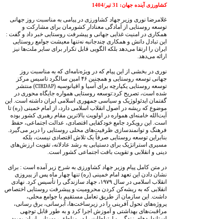
کشاورزی آینده جهان: 31 تیر/1404
غلامرضا نوری وزیر جهاد کشاورزی در پیامی به مناسبت روز جهانی
توسعه روستایی از آمادگی معنادار کشورمان برای مشارکت و
همکاری در امنیت غذایی جهانی و پیشرفت روستایی خبر داد و گفت :
این تبادل دانش و همکاری چندجانبه نه‌تنها معیشت جوامع روستایی
ایران را ارتقا می‌دهد بلکه الگویی قابل تکرار برای سایر ملت‌ها نیز
ارائه می‌دهد.
نوری در بخشی از این پیام که در ویژه‌نامه‌ای که به مناسبت روز
جهانی توسعه روستایی و همچنین ۴۶ امین سالگرد تاسیس مرکز
توسعه روستایی یکپارچه برای آسیا و اقیانوسیه (
CIRDAP
) منتشر
شده است، تصریح کرد:توسعه روستایی همواره جایگاه محوری در
گفتمان ایدئولوژیک و سیاسی جمهوری اسلامی ایران داشته است. این
موضوع که ریشه در اصول انقلاب اسلامی دارد، از امام خمینی (ره) تا
آیت‌الله خامنه‌ای همواره در اولویت بالاترین مقام رهبری کشور بوده
است. این رویکرد جامع خودکفایی اقتصادی، عدالت اجتماعی، حفظ
فرهنگ و توانمندسازی ظرفیت‌های محلی روستایی را دربر می‌گیرد.
بنابراین توسعه روستایی صرفاً یک تلاش اقتصادی نیست، بلکه
مسیری استراتژیک برای دستیابی به رشد عادلانه، تقویت ارزش‌های
دینی و انقلابی و تقویت بافت اجتماعی کشور است.
در متن کامل پیام وزیر جهاد کشاورزی به شرح زیر آمده است : برای
نشان دادن این تعهد امام خمینی (ره) تنها چهار ماه پس از پیروزی
انقلاب اسلامی در سال ۱۹۷۹، جهاد سازندگی را تأسیس کرد. نهادی
انقلابی که به ریشه‌کن کردن محرومیت و پیشرفت روستایی اختصاص
داشت. این سازمان از طریق تعامل مستقیم با جوامع محلی،
پروژه‌های تحول آفرینی را در زیرساخت‌ها، آبرسانی، برق رسانی،
مراقبت‌های بهداشتی و آموزش اجرا کرد و به طور قابل توجهی
استانداردهای زندگی و ارتباطات را در مناطق روستایی ایران بهبود