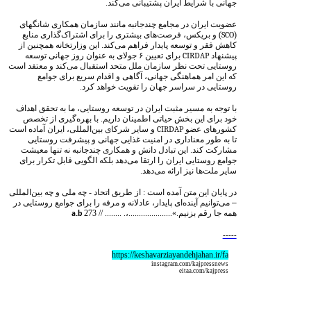
جهانی با شرایط ایران پشتیبانی می‌کند.
عضویت ایران در مجامع چندجانبه مانند سازمان همکاری شانگهای
(
SCO
) و بریکس، فرصت‌های بیشتری را برای اشتراک‌گذاری منابع
کاهش فقر و توسعه پایدار فراهم می‌کند. این وزارتخانه همچنین از
پیشنهاد
CIRDAP
برای تعیین ۶ جولای به عنوان روز جهانی توسعه
روستایی تحت نظر سازمان ملل متحد استقبال می‌کند و معتقد است
که این امر هماهنگی جهانی، آگاهی و اقدام سریع برای جوامع
روستایی در سراسر جهان را تقویت خواهد کرد.
با توجه به مسیر مثبت ایران در توسعه روستایی، ما به تحقق اهداف
خود برای این بخش حیاتی اطمینان داریم. با بهره‌گیری از تخصص
کشورهای عضو
CIRDAP
و سایر شرکای بین‌المللی، ایران آماده است
تا به طور معناداری در امنیت غذایی جهانی و پیشرفت روستایی
مشارکت کند. این تبادل دانش و همکاری چندجانبه نه تنها معیشت
جوامع روستایی ایران را ارتقا می‌دهد بلکه الگویی قابل تکرار برای
سایر ملت‌ها نیز ارائه می‌دهد.
در پایان این متن آمده است : از طریق اتحاد - چه ملی و چه بین‌المللی
–
می‌توانیم آینده‌ای پایدار، عادلانه و مرفه را برای جوامع روستایی در
همه جا رقم بزنیم.».....................،. ........ //
273
a.b
-----
https://keshavarziayandehjahan.ir/fa
instagram.com/kajpressnews
eitaa.com/kajpress