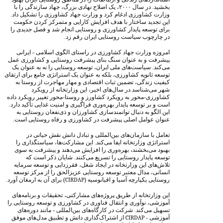
بخشید. در سال ۲۰۰۰، یک اصلاح نهادی بزرگ، جهاد سازندگی را با
وزارت کشاورزی ادغام کرد و وزارت جهاد کشاورزی را تشکیل داد.
این تجدید ساختار با هدف افزایش کارایی و متمرکز کردن حکومت
برای توسعه پایدار کشاورزی و روستایی انجام شد و فصل جدیدی را
در چارچوب سیاست روستایی ایران رقم زد.
امروزه وزارت جهاد کشاورزی در راستای الگوی اسلامی - ایرانی
پیشرفت و به عنوان سنگ بنای پیشرفت روستایی و کشاورزی عمل
می‌کند. سیاست‌های ملی ایران، توسعه روستایی را نه به عنوان یک
توسعه ثانویه کشاورزی، بلکه به عنوان یک استراتژی جامع برای ارتقای
کیفیت زندگی، تضمین ثبات اقتصادی و مهار مهاجرت از روستا به
شهر می‌شناسد.در سال‌های اخیر، این وزارتخانه از رویکرد
کشاورزی-محور به رویکرد کشاورز و روستا-محور تغییر رویکرد داده
است و بر توسعه پایدار بهره‌وری فراگیری و امنیت غذایی تأکید دارد.
این الگو به دنبال توانمندسازی کشاورزان و ذی‌نفعان روستایی به
عنوان عوامل اصلی پیشرفت در کشاورزی و رفاه روستایی است.
تعامل با سازمان‌های بین‌المللی و تبادل دانش نقش حیاتی در
استراتژی وزارتخانه ایفا می‌کند. این مشارکت‌ها، سیاستگذاری را
بهبود می‌بخشند، بهره‌وری را افزایش می‌دهند و پیشرفت به سوی
توسعه پایدار روستایی را تسریع می‌کنند. شایان ذکر است که
تلاش‌های این وزارتخانه در ایجاد شغل، فقرزدایی و توسعه سرمایه
انسانی، مدال معتبر توسعه روستایی عزیزالحق را از مرکز توسعه
روستایی یکپارچه آسیا و اقیانوسیه (
CIRDAP
) برای آن به ارمغان آورد.
این وزارتخانه از طریق پروژه‌های مشارکتی، تحقیقات و برنامه‌های
آموزشی، نوآوری و انتقال فناوری در کشاورزی و توسعه روستایی را
تسهیل می‌کند. شرکت در کارگاه‌های بین‌المللی - مانند دوره‌های
آموزشی -
CIRDAP
از اشتراک‌گذاری دانش و تطبیق مدل‌های موفق