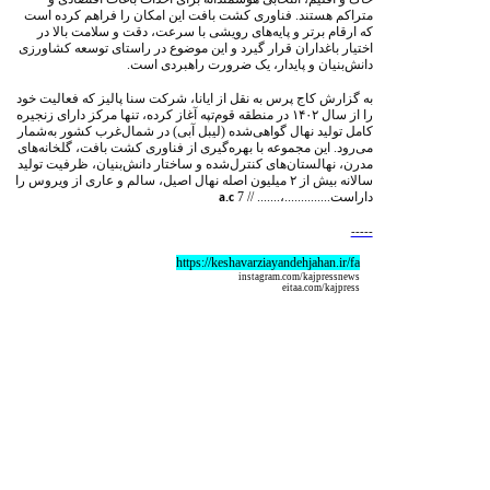
متراکم هستند. فناوری کشت بافت این امکان را فراهم کرده است
که ارقام برتر و پایه‌های رویشی با سرعت، دقت و سلامت بالا در
اختیار باغداران قرار گیرد و این موضوع در راستای توسعه کشاورزی
دانش‌بنیان و پایدار، یک ضرورت راهبردی است.
به گزارش کاج پرس به نقل از ایانا، شرکت سنا پالیز که فعالیت خود
را از سال ۱۴۰۲ در منطقه قوم‌تپه آغاز کرده، تنها مرکز دارای زنجیره
کامل تولید نهال گواهی‌شده (لیبل آبی) در شمال‌غرب کشور به‌شمار
می‌رود. این مجموعه با بهره‌گیری از فناوری کشت بافت، گلخانه‌های
مدرن، نهالستان‌های کنترل‌شده و ساختار دانش‌بنیان، ظرفیت تولید
سالانه بیش از ۲ میلیون اصله نهال اصیل، سالم و عاری از ویروس را
داراست..............،....... //
7
a.c
-----
https://keshavarziayandehjahan.ir/fa
instagram.com/kajpressnews
eitaa.com/kajpress