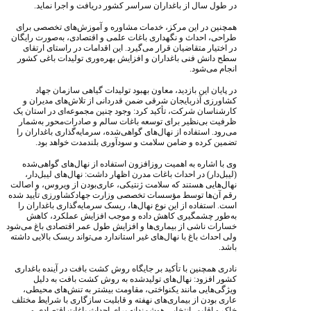
در طول سال از باغداران سراسر کشور دریافت و اجرا نماید.
همچنین در این مرکز، خدمات مشاوره و آموزش‌های تخصصی برای
طراحی، احداث و نگهداری باغات علمی و اقتصادی، به‌صورت رایگان
در اختیار متقاضیان قرار می‌گیرد. این اقدامات در راستای ارتقای
سطح دانش فنی باغداران و افزایش بهره‌وری تولیدات باغی کشور
انجام می‌شود.
در پایان این بازدید، معاون بهبود تولیدات گیاهی سازمان جهاد
کشاورزی آذربایجان شرقی ضمن قدردانی از تلاش‌های مدیران و
کارشناسان شرکت، تأکید کرد: وجود چنین مجموعه‌ای در استان یک
ظرفیت بی‌نظیر برای توسعه باغات سالم و صادرات‌محور به‌شمار
می‌رود. استفاده از نهال‌های گواهی‌شده، سرمایه‌گذاری باغداران را
تضمین کرده و ضامن سلامت و سودآوری بلندمدت خواهد بود.
وی با اشاره به اهمیت روزافزون استفاده از نهال‌های گواهی‌شده
(لیبل‌دار) در احداث باغات مدرن اظهار داشت: نهال‌های لیبل‌دار،
نهال‌هایی هستند که سلامت ژنتیکی، عاری‌بودن از ویروس، و اصالت
رقم آن‌ها توسط مؤسسات تخصصی وزارت جهادکشاورزی تأیید شده
است. استفاده از این نوع نهال‌ها، ریسک سرمایه‌گذاری باغداران را
به‌طور چشمگیری کاهش داده و موجب افزایش عملکرد، کاهش
خسارات ناشی از بیماری‌ها و افزایش طول عمر اقتصادی باغ می‌شود
ولی احداث باغ با نهال‌های غیر استاندارد می‌تواند ریسک بالایی داشته
باشد.
نادری همچنین با تأکید بر جایگاه روش کشت بافت در آینده باغداری
کشور افزود: نهال‌های تولیدشده به روش کشت بافت به دلیل
ویژگی‌هایی مانند یکنواختی، مقاومت بیشتر به تنش‌های محیطی،
عاری بودن از بیماری‌های نهفته و قابلیت سازگاری با شرایط مختلف
خاک و اقلیم، انتخابی هوشمندانه برای احداث باغات اقتصادی و