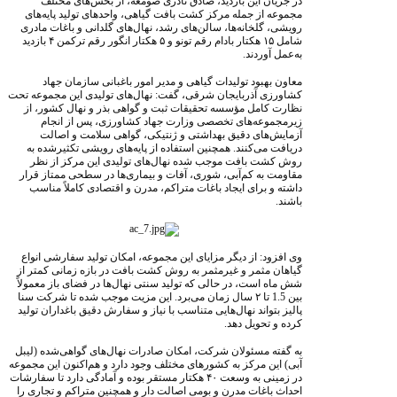
در جریان این بازدید، صادق نادری صومعه، از بخش‌های مختلف
مجموعه از جمله مرکز کشت بافت گیاهی، واحدهای تولید پایه‌های
رویشی، گلخانه‌ها، سالن‌های رشد، نهال‌های گلدانی و باغات مادری
شامل ۱۵ هکتار بادام رقم تونو و ۵ هکتار انگور رقم ترکمن ۴ بازدید
به‌عمل آوردند.
معاون بهبود تولیدات گیاهی و مدیر امور باغبانی سازمان جهاد
کشاورزی آذربایجان شرقی، گفت: نهال‌های تولیدی این مجموعه تحت
نظارت کامل مؤسسه تحقیقات ثبت و گواهی بذر و نهال کشور، از
زیرمجموعه‌های تخصصی وزارت جهاد کشاورزی، پس از انجام
آزمایش‌های دقیق بهداشتی و ژنتیکی، گواهی سلامت و اصالت
دریافت می‌کنند. همچنین استفاده از پایه‌های رویشی تکثیرشده به
روش کشت بافت موجب شده نهال‌های تولیدی این مرکز از نظر
مقاومت به کم‌آبی، شوری، آفات و بیماری‌ها در سطحی ممتاز قرار
داشته و برای ایجاد باغات متراکم، مدرن و اقتصادی کاملاً مناسب
باشند.
وی افزود: از دیگر مزایای این مجموعه، امکان تولید سفارشی انواع
گیاهان مثمر و غیرمثمر به روش کشت بافت در بازه زمانی کمتر از
شش ماه است، در حالی که تولید سنتی نهال‌ها در فضای باز معمولاً
بین 1.5 تا ۲ سال زمان می‌برد. این مزیت موجب شده تا شرکت سنا
پالیز بتواند نهال‌هایی متناسب با نیاز و سفارش دقیق باغداران تولید
کرده و تحویل دهد.
به گفته مسئولان شرکت، امکان صادرات نهال‌های گواهی‌شده (لیبل
آبی) این مرکز به کشورهای مختلف وجود دارد و هم‌اکنون این مجموعه
در زمینی به وسعت ۴۰ هکتار مستقر بوده و آمادگی دارد تا سفارشات
احداث باغات مدرن و بومی اصالت دار و همچنین متراکم و تجاری را