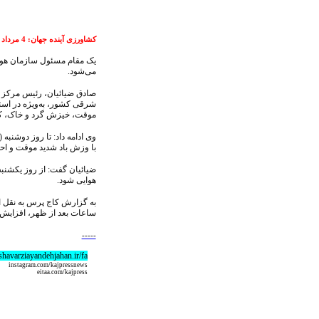
کشاورزی آینده جهان:
4
مرداد /404
یک مقام مسئول سازمان هوا
می‌شود.
شرقی کشور، به‌ویژه در است
موقت، خیزش گرد و خاک، کا
با وزش باد شدید موقت و ا
هوایی شود.
ساعات بعد از ظهر، افزایش سرعت باد و در 
-----
eshavarziayandehjahan.ir/fa
instagram.com/kajpressnews
eitaa.com/kajpress