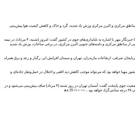
اطق مرکزی و البرز مرکزی وزش باد شدید، گرد و خاک و کاهش کیفیت هوا پیش‌بینی
صادق ضیائیان، رئیس مرکز ملی پیش‌بینی و مدیریت بحران مخاطرات وضع هوای سازمان هواشناسی کشور در گفت‌وگو با خبرنگار مهر با اشاره به ناپایداری‌های جوی در کشور گفت: امروز (شنبه، ۴ مرداد)، در نیمه
 از مناطق مرکزی و دامنه‌های جنوبی البرز مرکزی، در برخی ساعات، وزش باد شدید
ایجان غربی، آذربایجان شرقی، ارتفاعات مازندران، تهران و سمنان افزایش ابر، رگبار و رعد و برق همراه
ر نواحی غربی و جنوب‌غربی کشور مهیا خواهد بود که می‌تواند موجب کاهش دید افقی و اختلال در حمل‌ونقل جاده‌ای و
به گزارش کاج پرس به نقل از مهر؛ رئیس مرکز ملی پیش‌بینی و مدیریت بحران مخاطرات وضع هوا در پایان در خصوص وضعیت جوی پایتخت گفت: آسمان تهران در روز شنبه (۴ مرداد) صاف پیش‌بینی می‌شود و در
29
//
>> >>
a.c