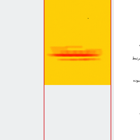
رتبط
بوده