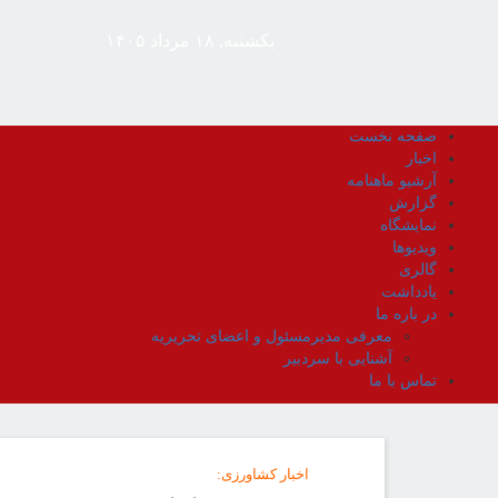
یکشنبه, ۱۸ مرداد ۱۴۰۵
صفحه نخست
اخبار
آرشیو ماهنامه
گزارش
نمایشگاه
ویدیوها
گالری
یادداشت
در باره ما
معرفی مدیرمسئول و اعضای تحریریه
آشنایی با سردبیر
تماس با ما
اخبار کشاورزی
: