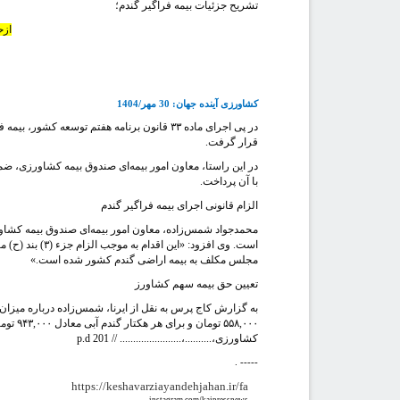
تشریح جزئیات بیمه فراگیر گندم؛
ازح
کشاورزی آینده جهان: 30 مهر/1404
در پی اجرای ماده ۳۳ قانون برنامه هفتم توسع
قرار گرفت.
در این راستا، معاون امور بیمه‌ای صندوق بیمه کشاورزی، ض
با آن پرداخت.
الزام قانونی اجرای بیمه فراگیر گندم
محمدجواد شمس‌زاده، معاون امور بیمه‌ای صندوق بیمه کشاو
مجلس مکلف به بیمه اراضی گندم کشور شده است.»
تعیین حق بیمه سهم کشاورز
به گزارش کاج پرس به نقل از ایرنا، شمس‌زاده درباره میز
۵۸,۰۰۰
کشاورزی،..........،....................... // 201
p.d
. -----
https://keshavarziayandehjahan.ir/fa
instagram.com/kajpressnews